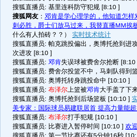
搜狐直播员: 基里连科防守犯规 [8:10 ]
搜狐网友
：
邓肯是学心理学的，他知道怎样
刺必胜，爵士们放马过来，我替直播MM挨
什么有人拍砖？？）
实时技术统计
搜狐直播员: 帕克跳投偏出，奥博托抢到进
次进攻 [8:10 ]
搜狐直播员:
邓肯
失误球被费舍尔抢断 [8:10 
搜狐直播员: 费舍尔投篮不中，马刺队得到篮板 [
搜狐直播员: 奥博托转身跳投命中 [10:10 ]
搜狐直播员:
布泽尔
上篮被
邓肯
大手盖了下来 [
搜狐直播员: 奥博托抢到后场篮板 [10:10 ]
美专家：国际球员易建联居首 提高力量能超
搜狐直播员:
布泽尔
打手犯规 [10:10 ]
搜狐直播员: 比赛进入暂停时间 [10:10 ]
欢
搜狐直播员: 第一节比赛还有5分钟16秒 [10:1