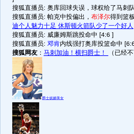
搜狐直播员: 奥库回球失误，球权给了马刺队 [4
搜狐直播员: 帕克中投偏出，
布泽尔
得到篮板 [
迪个人魅力十足 休斯顿火箭队少了一个好人
搜狐直播员: 威廉姆斯跳投命中 [4:6 ]
搜狐直播员:
邓肯
内线强打奥库投篮命中 [6:6
搜狐网友
：
马刺加油！横扫爵士！
（已经不
爵士妩媚美女