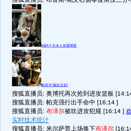
NBA十大令人失望球星
帕克与“疯狂主妇”
搜狐直播员: 奥博托再次抢到进攻篮板 [14:14
搜狐直播员: 帕克强行出手命中 [16:14 ]
搜狐直播员:
布泽尔
被吹进攻犯规 [16:14 ]
实时技术统计
搜狐直播员: 米尔萨普上场换下
布泽尔
[16:14