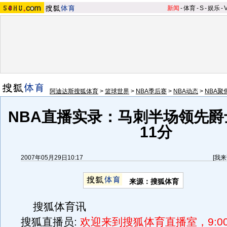
新闻
-
体育
-
S
-
娱乐
-
阿迪达斯搜狐体育
>
篮球世界
>
NBA季后赛
>
NBA动态
>
NBA聚
NBA直播实录：马刺半场领先爵
11分
2007年05月29日10:17
[
我来
来源：搜狐体育
搜狐体育讯
搜狐直播员:
欢迎来到搜狐体育直播室，9:0