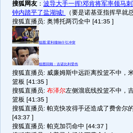
搜狐网友
：
波导大手一挥!邓肯将军率领马刺
钟内踏平了盐湖城!
（要是诺基亚指挥早就
搜狐直播员: 奥博托两罚全中 [41:35 ]
组图:霍利撞纳什引冲突
组图回顾：吉诺比利受伤
搜狐直播员: 威廉姆斯中远距离投篮不中，
篮板 [41:35 ]
搜狐直播员:
布泽尔
左侧溜底线投篮不中，
篮板 [41:35 ]
搜狐直播员: 帕克快攻得手还造成了费舍尔
[43:37 ]
搜狐直播员: 帕克加罚命中 [44:37 ]