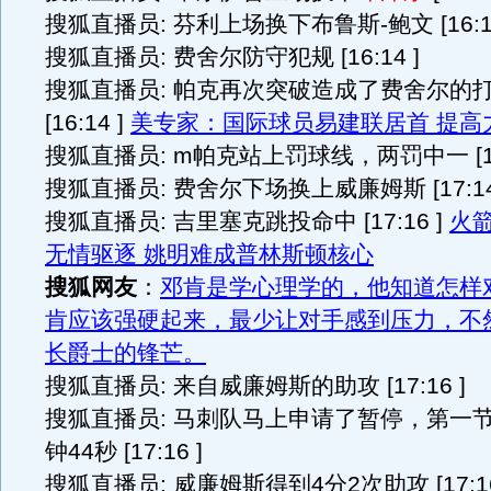
搜狐直播员: 芬利上场换下布鲁斯-鲍文 [16:14
搜狐直播员: 费舍尔防守犯规 [16:14 ]
搜狐直播员: 帕克再次突破造成了费舍尔的
[16:14 ]
美专家：国际球员易建联居首 提高
搜狐直播员: m帕克站上罚球线，两罚中一 [17:
搜狐直播员: 费舍尔下场换上威廉姆斯 [17:14
搜狐直播员: 吉里塞克跳投命中 [17:16 ]
火
无情驱逐 姚明难成普林斯顿核心
搜狐网友
：
邓肯是学心理学的，他知道怎样
肯应该强硬起来，最少让对手感到压力，不
长爵士的锋芒。
搜狐直播员: 来自威廉姆斯的助攻 [17:16 ]
搜狐直播员: 马刺队马上申请了暂停，第一
钟44秒 [17:16 ]
搜狐直播员: 威廉姆斯得到4分2次助攻 [17:16