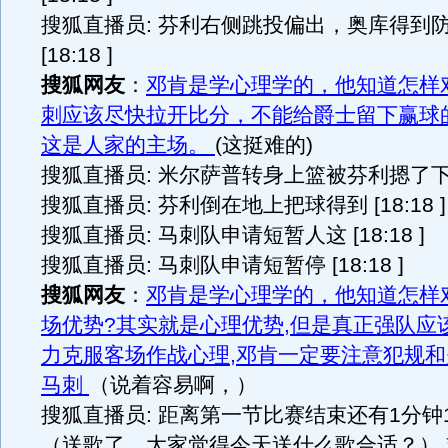
搜狐直播员: 芬利右侧跳投偏出，奥库得到
[18:18 ]
搜狐网友
：
邓肯是学心理学的，他知道怎样
刺应该尽快拉开比分，不能给爵士留下赢球
这是人家的主场。
(这挺难的)
搜狐直播员: 米尔萨普转身上篮被芬利摁了下来 [
搜狐直播员: 芬利倒在地上把球得到 [18:18 ]
搜狐直播员: 马刺队申请短暂人这 [18:18 ]
搜狐直播员: 马刺队申请短暂停 [18:18 ]
搜狐网友
：
邓肯是学心理学的，他知道怎样
场优势?其实就是心理优势,但是真正强队应
力克服客场作战心理,邓肯一定要注意犯规和
马刺
（说着容易啊，）
搜狐直播员: 距离第一节比赛结束还有1分钟19秒 
（送歌了，大家觉得今天送什么歌合适？）