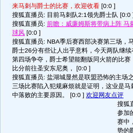
来马刺与爵士的比赛，欢迎收看
[0:0 ]
搜狐直播员: 目前马刺队2:1领先爵士队 [0:0 
搜狐直播员:
前瞻：威廉姆斯将带病上阵 马
球风
[0:0 ]
搜狐直播员: NBA季后赛西部决赛第三场，
爵士26分有些让人出乎意料，今天两队继续
第四场争夺，爵士希望能翻版同火箭的比赛，
比分前往圣安东尼奥， [0:0 ]
搜狐直播员: 盐湖城显然是联盟恐怖的主场
三场比赛陷入犯规麻烦就是证明，这业是马
中落败的主要原因。
[0:0 ]
欢迎网友点评
搜狐直
参加
赛中
势的爵