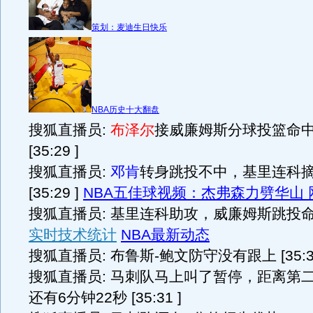
策划：麦迪生日快乐
NBA历史十大翻盘
搜狐直播员:
布泽尔
接威廉姆斯分球投篮命
[35:29 ]
搜狐直播员:
邓肯
转身跳投不中，基里连科
[35:29 ]
NBA五佳球视频：杰弗森力劈华山
搜狐直播员: 基里连科助攻，威廉姆斯跳投命中 [
实时技术统计
NBA最新动态
搜狐直播员: 布鲁斯-鲍文防守没有跟上 [35:31
搜狐直播员: 马刺队马上叫了暂停，距离第
还有6分钟22秒 [35:31 ]