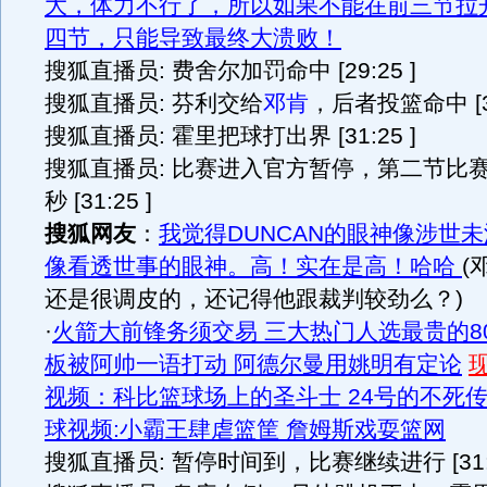
大，体力不行了，所以如果不能在前三节拉
四节，只能导致最终大溃败！
搜狐直播员: 费舍尔加罚命中 [29:25 ]
搜狐直播员: 芬利交给
邓肯
，后者投篮命中 [31
搜狐直播员: 霍里把球打出界 [31:25 ]
搜狐直播员: 比赛进入官方暂停，第二节比赛
秒 [31:25 ]
搜狐网友
：
我觉得DUNCAN的眼神像涉世
像看透世事的眼神。高！实在是高！哈哈
(
还是很调皮的，还记得他跟裁判较劲么？)
·
火箭大前锋务须交易 三大热门人选最贵的8
板被阿帅一语打动 阿德尔曼用姚明有定论
视频：科比篮球场上的圣斗士 24号的不死
球视频:小霸王肆虐篮筐 詹姆斯戏耍篮网
搜狐直播员: 暂停时间到，比赛继续进行 [31:2