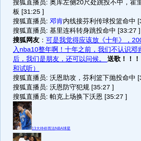
搜狐直播员: 奥库左侧20尺处跳投不中，霍
板 [31:25 ]
搜狐直播员:
邓肯
内线接芬利传球投篮命中 [33:
搜狐直播员: 基里连科转身跳投命中 [33:27 ]
搜狐网友
：
可是我觉得应该放《十年》，20
入nba10整年啊！十年之前，我们不认识邓
后，我们是朋友，还可以问候。
送歌！！！
和试听）
搜狐直播员: 沃恩助攻，芬利篮下抛投命中 [35:
搜狐直播员: 沃恩防守犯规 [35:27 ]
搜狐直播员: 帕克上场换下沃恩 [35:27 ]
13大待价而沽NBA球星