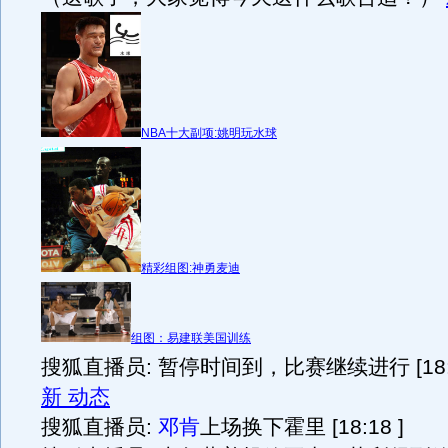
NBA十大副项:姚明玩水球
精彩组图:神勇麦迪
组图：易建联美国训练
搜狐直播员: 暂停时间到，比赛继续进行 [18:1
新 动态
搜狐直播员:
邓肯
上场换下霍里 [18:18 ]