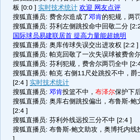
板 [0:0 ]
实时技术统计
欢迎 网友点评
搜狐直播员: 费舍尔造成了
邓肯
的犯规，两罚全中
搜狐直播员: 芬利左侧跳投命中回敬二分 [2:2
国际球员易建联居首 提高力量能超姚明
搜狐直播员: 奥库传球失误交出进攻权 [2:2 ]
搜狐直播员: 帕克回敬了一次失误球被费舍尔抢断 
搜狐直播员: 芬利犯规，费舍尔两罚全中 [2:4 
搜狐直播员: 帕克 右侧11尺处跳投不中，
[2:4 ]
实时技术统计
搜狐直播员:
邓肯
投篮不中，
布泽尔
保护下后场
搜狐直播员: 奥库右侧跳投偏出，布鲁斯-鲍
[2:4 ]
搜狐直播员: 芬利外线远投三分不中 [2:4 ]
搜狐直播员: 布鲁斯-鲍文助攻，奥博托内线投篮
]