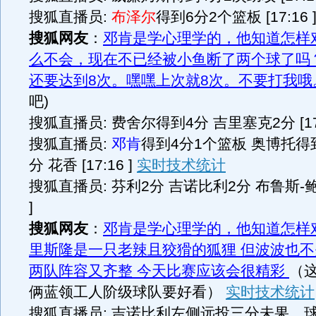
搜狐直播员:
布泽尔
得到6分2个篮板 [17:16 
搜狐网友
：
邓肯是学心理学的，他知道怎样
么不会，现在不已经被小鱼断了两个球了吗
还要达到8次。嘿嘿上次就8次。不要打我
吧)
搜狐直播员: 费舍尔得到4分 吉里塞克2分 [17:
搜狐直播员:
邓肯
得到4分1个篮板 奥博托得到
分 花香 [17:16 ]
实时技术统计
搜狐直播员: 芬利2分 吉诺比利2分 布鲁斯-鲍文2
]
搜狐网友
：
邓肯是学心理学的，他知道怎样
里斯隆是一只老辣且狡猾的狐狸 但波波也
两队阵容又齐整 今天比赛应该会很精彩
（
俩蓝领工人阶级球队要好看）
实时技术统计
搜狐直播员: 吉诺比利左侧远投三分未果，