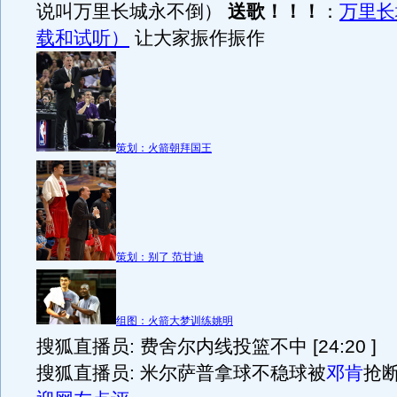
说叫万里长城永不倒）
送歌！！！
：
万里长
载和试听）
让大家振作振作
策划：火箭朝拜国王
策划：别了 范甘迪
组图：火箭大梦训练姚明
搜狐直播员: 费舍尔内线投篮不中 [24:20 ]
搜狐直播员: 米尔萨普拿球不稳球被
邓肯
抢断 