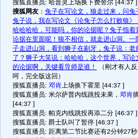
搜狐直播员: 哈普灵上场换下费舍尔 [44:37 ]
搜狐网友
：
兔子在写论文，狼走过来，问兔
兔子说，我在写论文《论兔子怎么打败狼》
哈哈哈哈，可能吗，你的论据呢？兔子指着
论据在里面呢！狼不相信，就走进山洞。一
子走进山洞，看到狮子在剔牙，兔子说：老
了？狮子大笑说：哈哈哈，这个世界，写论
的论据啊，关键看导师是谁！
（刚才有人反
呵，完全版这回）
搜狐直播员:
邓肯
上场换下霍里 [44:37 ]
搜狐直播员: 米尔萨普内线跳投未果，
邓肯
[44:37 ]
搜狐直播员: 帕克内线跳投再添二分 [46:37 
搜狐直播员: 爵士队叫了暂停 [46:37 ]
搜狐直播员: 距离第二节比赛还有2分钟27秒 [46