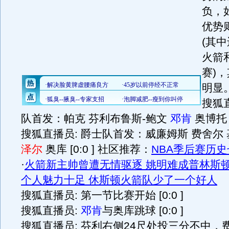
负，
优势
(其
火箭
赛)
明显。 
搜狐直
队首发：帕克 芬利布鲁斯-鲍文
邓肯
奥博托 [
搜狐直播员: 爵士队首发：威廉姆斯 费舍尔
泽尔
奥库 [0:0 ] 社区推荐：
NBA季后赛历
·
火箭新主帅曾遭无情驱逐 姚明难成普林斯
个人魅力十足 休斯顿火箭队少了一个好人
搜狐直播员: 第一节比赛开始 [0:0 ]
搜狐直播员:
邓肯
与奥库跳球 [0:0 ]
搜狐直播员: 芬利右侧24尺处投三分不中，