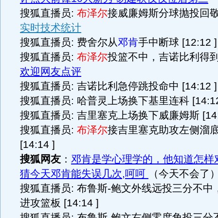
搜狐直播员:
布泽尔
接威廉姆斯分球抛投回敬二分 
实时技术统计
搜狐直播员: 费舍尔从
邓肯
手中断球 [12:12 ]
搜狐直播员:
布泽尔
投篮不中，吉诺比利得到篮板 
欢迎网友点评
搜狐直播员: 吉诺比利急停跳投命中 [14:12 ]
搜狐直播员: 哈普灵上场换下基里连科 [14:12
搜狐直播员: 吉里塞克上场换下威廉姆斯 [14:1
搜狐直播员:
布泽尔
接吉里塞克助攻左侧溜
[14:14 ]
搜狐网友
：
邓肯是学心理学的，他知道怎样
猜今天邓肯能失误几次,呵呵
（今天不会了
搜狐直播员: 布鲁斯-鲍文外线远投三分不中
进攻篮板 [14:14 ]
搜狐直播员: 布鲁斯-鲍文右侧零度角投三分不中 [