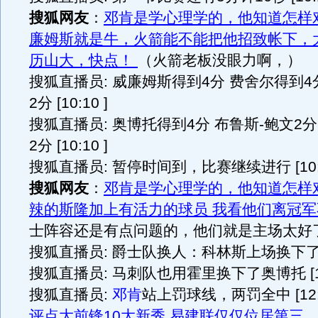
搜狐网友
：
邓肯是学心理学的，他知道怎样
廉姆斯就是牛，火箭能不能把他招致帐下，
历山大，快点！
（火箭老板没眼力啊，）
搜狐直播员: 威廉姆斯得到4分 费舍尔得到
2分 [10:10 ]
搜狐直播员: 奥博托得到4分 布鲁斯-鲍文2
2分 [10:10 ]
搜狐直播员: 暂停时间到，比赛继续进行 [10:1
搜狐网友
：
邓肯是学心理学的，他知道怎样
辣的斯隆加上有活力的球员 我看他们离冠
士阵容还是有点问题的，他们就是主场太好
搜狐直播员: 爵士队换人：科林斯上场换下了奥库 
搜狐直播员: 马刺队也用霍里换下了奥博托 [10:
搜狐直播员:
邓肯
站上罚球线，两罚全中 [12:1
评点大前锋10大新秀 易建联仅仅位居第三