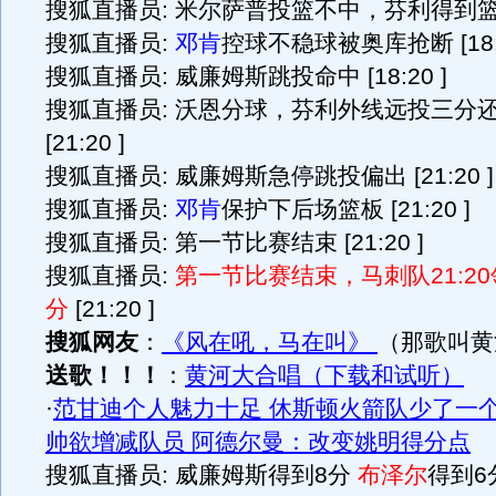
搜狐直播员: 米尔萨普投篮不中，芬利得到篮板 [
搜狐直播员:
邓肯
控球不稳球被奥库抢断 [18:1
搜狐直播员: 威廉姆斯跳投命中 [18:20 ]
搜狐直播员: 沃恩分球，芬利外线远投三分
[21:20 ]
搜狐直播员: 威廉姆斯急停跳投偏出 [21:20 ]
搜狐直播员:
邓肯
保护下后场篮板 [21:20 ]
搜狐直播员: 第一节比赛结束 [21:20 ]
搜狐直播员:
第一节比赛结束，马刺队21:2
分
[21:20 ]
搜狐网友
：
《风在吼，马在叫》
（那歌叫黄
送歌！！！
：
黄河大合唱（下载和试听）
·
范甘迪个人魅力十足 休斯顿火箭队少了一
帅欲增减队员 阿德尔曼：改变姚明得分点
搜狐直播员: 威廉姆斯得到8分
布泽尔
得到6分 