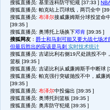
搜狐直播员: 基里连科防守犯规 [37:33 ]
NB
搜狐直播员: 帕克站上罚球线，两罚全中 [39:3
搜狐直播员:
布泽尔
接威廉姆斯分球投篮命
[39:35 ]
搜狐直播员: 奥博托上场换下
邓肯
[39:35 ]
搜狐网友
：
爵士和马刺可能又要大战七场才
但最后胜出的应该是马刺
实时技术统计
搜狐直播员: 吉诺比利右侧19尺处跳投不中
篮板 [39:35 ]
搜狐直播员: 吉诺比利从威廉姆斯手中断球 [39:
搜狐直播员: 帕克强行突破抛投不中，威廉
[39:35 ]
搜狐直播员:
布泽尔
中投偏出 [39:35 ]
搜狐直播员: 奥博托到篮板 [39:35 ]
搜狐直播员: 奥库防守犯规 [39:35 ]