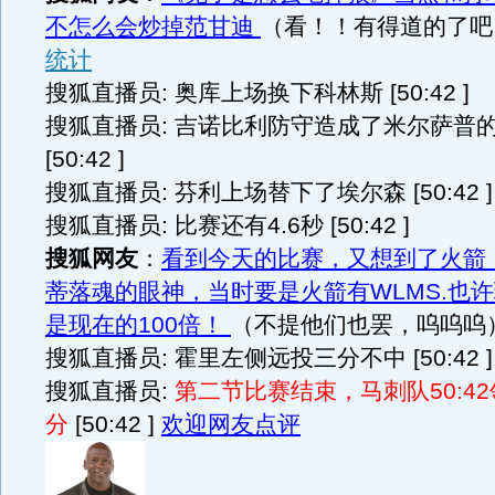
不怎么会炒掉范甘迪
（看！！有得道的了
统计
搜狐直播员: 奥库上场换下科林斯 [50:42 ]
搜狐直播员: 吉诺比利防守造成了米尔萨普
[50:42 ]
搜狐直播员: 芬利上场替下了埃尔森 [50:42 ]
搜狐直播员: 比赛还有4.6秒 [50:42 ]
搜狐网友
：
看到今天的比赛，又想到了火箭
蒂落魂的眼神，当时要是火箭有WLMS.也
是现在的100倍！
（不提他们也罢，呜呜呜
搜狐直播员: 霍里左侧远投三分不中 [50:42 ]
搜狐直播员:
第二节比赛结束，马刺队50:4
分
[50:42 ]
欢迎网友点评