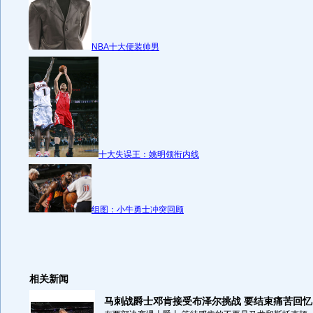
NBA十大便装帅男
十大失误王：姚明领衔内线
组图：小牛勇士冲突回顾
相关新闻
马刺战爵士邓肯接受布泽尔挑战 要结束痛苦回忆