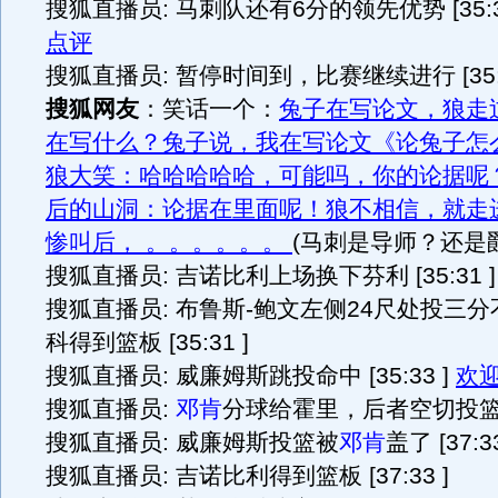
搜狐直播员: 马刺队还有6分的领先优势 [35:3
点评
搜狐直播员: 暂停时间到，比赛继续进行 [35:3
搜狐网友
：笑话一个：
兔子在写论文，狼走
在写什么？兔子说，我在写论文《论兔子怎
狼大笑：哈哈哈哈哈，可能吗，你的论据呢
后的山洞：论据在里面呢！狼不相信，就走
惨叫后， 。。。。。。
(马刺是导师？还是
搜狐直播员: 吉诺比利上场换下芬利 [35:31 ]
搜狐直播员: 布鲁斯-鲍文左侧24尺处投三
科得到篮板 [35:31 ]
搜狐直播员: 威廉姆斯跳投命中 [35:33 ]
欢
搜狐直播员:
邓肯
分球给霍里，后者空切投篮命中 
搜狐直播员: 威廉姆斯投篮被
邓肯
盖了 [37:33
搜狐直播员: 吉诺比利得到篮板 [37:33 ]