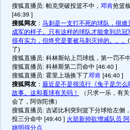
搜狐直播员: 帕克突破投篮不中，
邓肯
抢篮
[46:39 ]
搜狐网友
：
马刺是一支打不死的球队，很难
成军的样子。只有这样的球队才能拿到总冠
很有实力，但终究是要被马刺灭掉的。。。
了)
搜狐直播员: 科林斯站上罚球线，第一罚不中 [4
搜狐直播员: 科林斯第二罚命中 [46:40 ]
搜狐直播员: 霍里上场换下了
邓肯
[46:40 ]
搜狐网友
：
最近是不是很流行《兔子是怎么
故事。这和看球有关吗！
（只求一乐，有关
会了，阿弥陀佛）
搜狐直播员: 吉诺比利突到篮下分球给左侧
投三分命中 [49:40 ]
火箭新帅欲增减队员 
姚明得分点