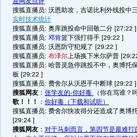
迎网友点评
搜狐直播员: 沃恩助攻，吉诺比利外线投中三分 [
实时技术统计
搜狐直播员: 奥库跳投命中回敬二分 [27:22 ]
搜狐直播员:
邓肯
篮下强打得手 [29:22 ]
搜狐直播员: 沃恩防守犯规了 [29:22 ]
搜狐直播员:
布泽尔
上场换下米尔萨普 [29:22
搜狐直播员: 哈普灵急停跳投不中，奥博托
板 [29:22 ]
搜狐直播员: 费舍尔从沃恩手中断球 [29:22 ]
搜狐网友
：
张学友的-你好毒
（你在骂谁？
歌！！！
：
你好毒（下载和试听）
搜狐直播员: 费舍尔快攻得分还造成了奥博
[29:24 ]
搜狐网友
：
对于马刺而言，第四节是最难打