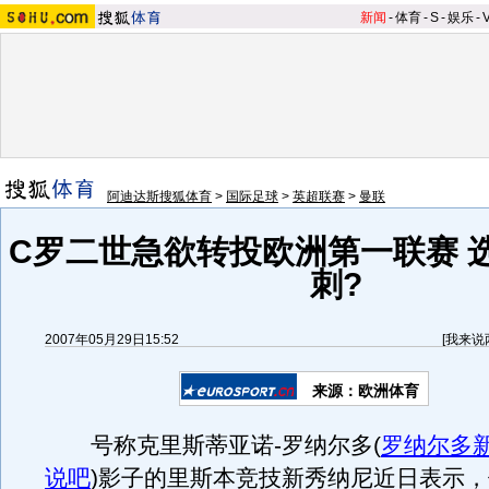
新闻
-
体育
-
S
-
娱乐
-
阿迪达斯搜狐体育
>
国际足球
>
英超联赛
>
曼联
C罗二世急欲转投欧洲第一联赛 
刺?
2007年05月29日15:52
[
我来说
来源：欧洲体育
号称克里斯蒂亚诺-罗纳尔多
(
罗纳尔多
说吧
)
影子的里斯本竞技新秀纳尼近日表示，