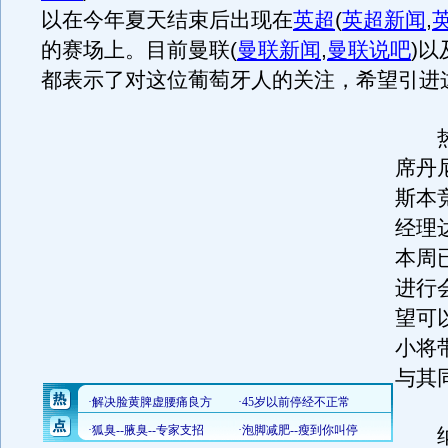
以在今年夏天结束后出现在
英超
(
英超新闻
,
的赛场上。目前曼联
(
曼联新闻
,
曼联说吧
)
以
都表示了对这位葡萄牙人的关注，希望引进
热
席丹
斯本
经理
本周
进行
望可
小将
与其
纳