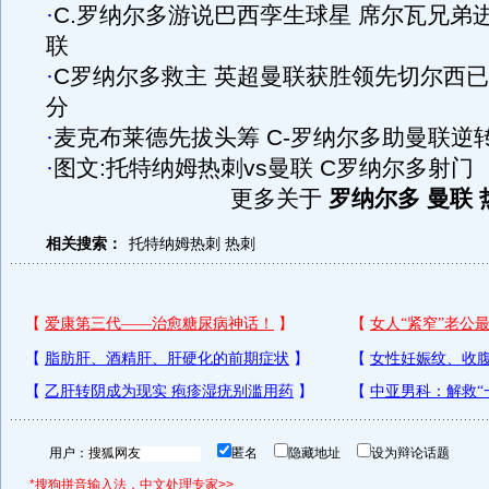
·
C.罗纳尔多游说巴西孪生球星 席尔瓦兄弟
联
·
C罗纳尔多救主 英超曼联获胜领先切尔西已
分
·
麦克布莱德先拔头筹 C-罗纳尔多助曼联逆
·
图文:托特纳姆热刺vs曼联 C罗纳尔多射门
更多关于
罗纳尔多 曼联 
相关搜索：
托特纳姆热刺
热刺
用户：
匿名
隐藏地址
设为辩论话题
*搜狗拼音输入法，中文处理专家>>