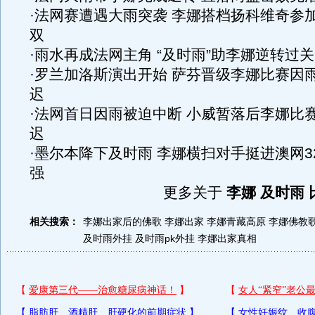
·
法网赛遭遇大雨突袭 李娜搭档扬科维奇参
双
·
雨水再成法网主角 “及时雨”助李娜逆转过关
·
罗兰加洛斯演出开始 萨芬晋级李娜比赛因
迟
·
法网首日因雨被迫中断 小威暂落后李娜比
迟
·
墨尔本降下及时雨 李娜横扫对手挺进澳网3
强
更多关于
李娜 及时雨 
相关搜索：
李娜出家后的佛歌
李娜出家
李娜青藏高原
李娜佛教
及时雨外挂
及时雨pk外挂
李娜出家真相