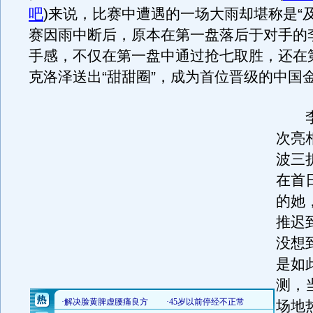
吧
)
来说，比赛中遭遇的一场大雨却堪称是“及
赛因雨中断后，原本在第一盘落后于对手的
手感，不仅在第一盘中通过抢七取胜，还在
克洛泽送出“甜甜圈”，成为首位晋级的中国
李
次亮
波三
在首
的她
推迟
没想
是如
测，
场地