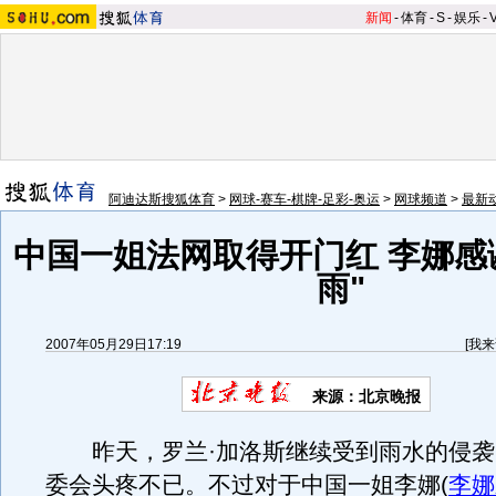
新闻
-
体育
-
S
-
娱乐
-
阿迪达斯搜狐体育
>
网球-赛车-棋牌-足彩-奥运
>
网球频道
>
最新
中国一姐法网取得开门红 李娜感
雨"
2007年05月29日17:19
[
我来
来源：北京晚报
昨天，罗兰·加洛斯继续受到雨水的侵袭
委会头疼不已。不过对于中国一姐李娜
(
李娜