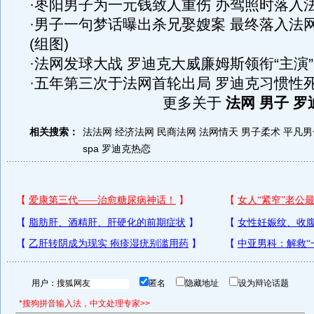
·
枣阳男子为一元钱致人重伤 办驾照时落入
·
男子一句梦话曝出杀兄娶嫂案 最终落入法
(组图)
·
法网发球大战 罗迪克大威廉姆斯领衔“主演”
·
五年第三次于法网首轮出局 罗迪克习惯性
更多关于
法网 男子 罗
相关搜索：
法法网
经济法网
民商法网
法网情天
男子柔术
平凡男
spa
罗迪克热恋
用户：
匿名
隐藏地址
设为辩论话题
*搜狗拼音输入法，中文处理专家>>