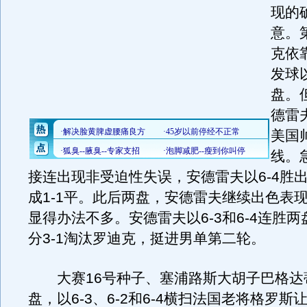
现的
意。
克依
发球以
盘。
德雷
美国
线。
接连出现非受迫性失误，安德雷夫以6-4胜
成1-1平。此后两盘，安德雷夫继续出色表
显得办法不多。安德雷夫以6-3和6-4连胜
分3-1淘汰罗迪克，挺进男单第二轮。
大赛16号种子、塞浦路斯大胡子巴格达
盘，以6-3、6-2和6-4横扫法国老将格罗斯