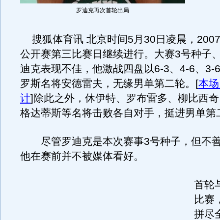
罗迪克再次首轮出局
搜狐体育讯 北京时间5月30日凌晨，200
公开赛第三比赛日继续进行。大赛3号种子
迪克表现不佳，他激战四盘以6-3、4-6、3-6
罗斯名将安德雷夫，无缘男单第二轮。[
本场
计
]除此之外，休伊特、罗布雷多、柳比西
格达蒂斯等名将击败各自对手，挺进男单第
尽管罗迪克是本次赛事3号种子，但不善
他在赛前并不被媒体看好。
首轮
比赛
拼尽