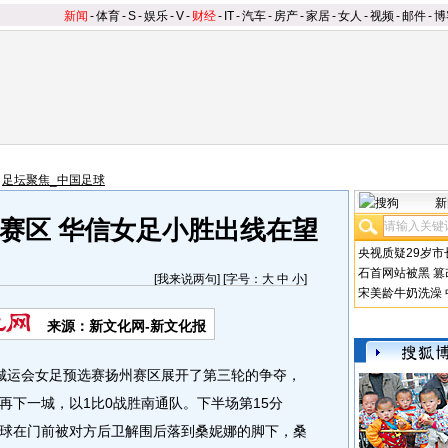
新闻
-
体育
-
S
-
娱乐
-
V
-
财经
-
IT
-
汽车
-
房产
-
家居
-
女人
-
视频
-
邮件
-
博
>
足坛聚焦_中国足球
新
赛区 华信女足小胜出线在望
央视质疑29岁市
石首网站被黑
篡
[
我来说两句
] [字号：
大
中
小
]
宋美龄牛奶洗澡
来源：新文化网-新文化报
城运会女足预选赛扬州赛区展开了第三轮的争夺，
再下一城，以1比0战胜南通队。下半场第15分
球在门前被对方后卫解围后落到桑妮娜的脚下，桑