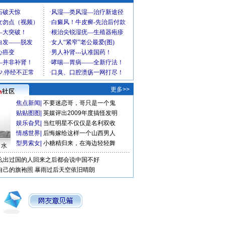
更多>>
焦点新闻
|
不要迷恋哥，哥只是一个鬼
贴贴图图
|
英媒评出2009年度搞怪发明
娱乐旮旯
|
当红明星不仅仅是名利双收
情感世界
|
后悔嫁给这样一个山西男人
型男索女
|
小糖精归来，在海边轻轻舞
口水
么出过国的人回来之后都会说中国不好
自己的旗袍照
暴雨过后天空依旧晴朗