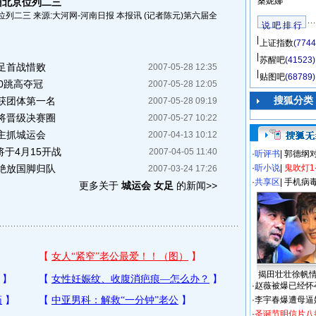
桑妮娜
州北京位列二三
列二三 来源:大河网-河南日报 本报讯 (记者陈元)第六届全
说 吧 排 行
上证指数
(7744
苏醒吧
(41523)
足首战惜败
2007-05-28 12:35
贴图吧
(68789)
0跳高夺冠
2007-05-28 12:05
搜狐分类
获团体第一名
2007-05-28 09:19
将晋级决赛圈
2007-05-27 10:22
主抓城运会
2007-04-13 10:12
将于4月15开战
2007-04-05 11:40
·
听评书
|
郭德纲
绝放国脚归队
·
听小说
|
鬼吹灯1
2007-03-24 17:26
·
共享区
|
手机病
更多关于
城运会 女足
的新闻>>
揭田壮壮徐帆
·
赵薇被爆已经怀
·
李宇春爆遭母逼
·
圣诞节明信片八