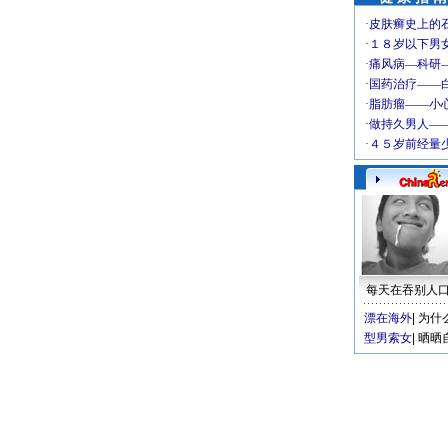
每天在吞别人
漂在海外
|
为什
型男索女
|
晒晒