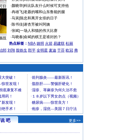
·
颜晓华
|
科比队友什么时候可支持他
可归
·
冉雄飞
|
老聂的嘴和山东鲁能的腿
·
马寅
|
陈忠和离开女排的日子
·
陈书佳
|
谢杏芳被叫阿姨
·
张斌
|
一场人和猫的伟大比赛
·
马晓春
|
俞斌的棋王是谁封的？
缅战
热点标签：
NBA
姚明
火箭
易建联
杜丽
治郅
刘翔
殷铁生
郎平
全明星
麦迪
于芬
欧冠
弗
说 吧
更多>>