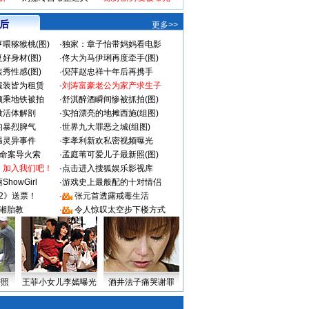
 后
更多>>
喂猕猴桃(图)
·
独家：章子怡带妈妈看电影
好身材(图)
·
佟大为马伊琍再度牵手(图)
秀性感(图)
·
倪萍赵忠祥十年后再携手
服装皆为租赁
·
刘涛富豪老公为家产求生子
颜乘地铁被拍
·
舒淇醉酒瞬间惨被抓拍(图)
做活体解剖
·
实拍漂亮的地摊西施(组图)
的暴烈脾气
·
世界九大罪恶之城(组图)
遇灵异事件
·
李孝利新欢私密视频曝光
成命案导火索
·
孟庭苇可爱儿子最新照(图)
：加入我们吧！
·
点击进入搜狐娱乐影视库
howGirl
·
游戏史上最般配的十对情侣
2》送票！
·
张元首透露戒毒生活
湘胎教
·
令人惊叹太空步下楼方式
密照
王菲小女儿李嫣曝光
酒井法子痛哭谢罪