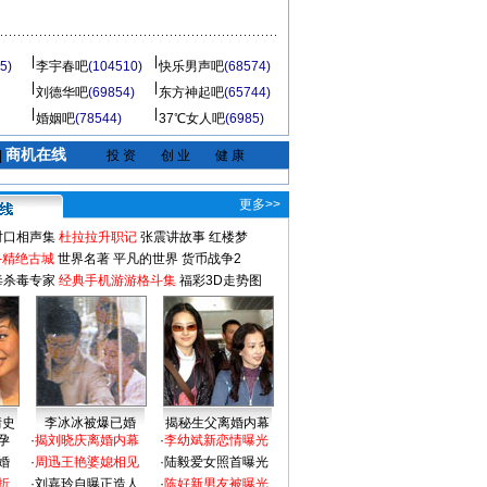
5)
李宇春吧
(104510)
快乐男声吧
(68574)
刘德华吧
(69854)
东方神起吧
(65744)
婚姻吧
(78544)
37℃女人吧
(6985)
商机在线
|
投 资
创 业
健 康
更多>>
对口相声集
杜拉拉升职记
张震讲故事
红楼梦
-精绝古城
世界名著
平凡的世界
货币战争2
毒杀毒专家
经典手机游游格斗集
福彩3D走势图
情史
李冰冰被爆已婚
揭秘生父离婚内幕
孕
·
揭刘晓庆离婚内幕
·
李幼斌新恋情曝光
婚
·
周迅王艳婆媳相见
·
陆毅爱女照首曝光
折
·
刘嘉玲自曝正造人
·
陈好新男友被曝光