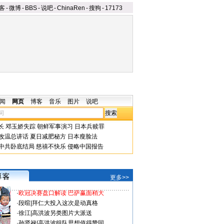
客
-
微博
-
BBS
-
说吧
-
ChinaRen
-
搜狗
-
17173
闻
网页
博客
音乐
图片
说吧
长
邓玉娇失踪
朝鲜军事演习
日本兵赎罪
改温总讲话
夏日减肥秘方
日本瘦脸法
中共卧底结局
慈禧不快乐
侵略中国报告
更多>>
·
欧冠决赛盘口解读 巴萨赢面稍大
·
段暄
|
拜仁大投入这次是动真格
·
徐江
|
高洪波另类图片大派送
·
孙贤禄
|
高洪波组队思想值得赞同