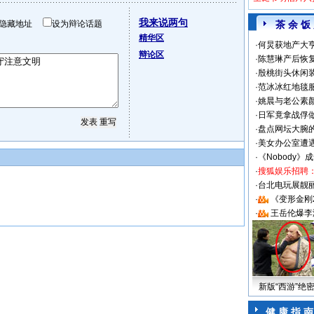
我来说两句
隐藏地址
设为辩论话题
茶 余 饭
精华区
·
何炅获地产大亨
辩论区
·
陈慧琳产后恢复
·
殷桃街头休闲装
·
范冰冰红地毯
·
姚晨与老公素
·
日军竟拿战俘
·
盘点网坛大腕
·
美女办公室遭
·
《Nobody》
·
搜狐娱乐招聘
·
台北电玩展靓丽S
·
《变形金刚
·
王岳伦爆李
新版“西游”绝
健 康 指 南