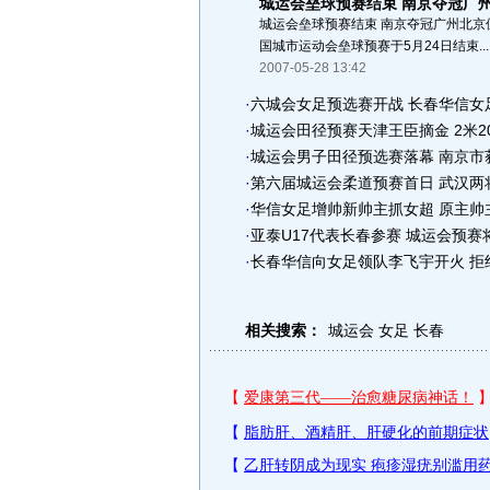
城运会垒球预赛结束 南京夺冠广
城运会垒球预赛结束 南京夺冠广州北京位
国城市运动会垒球预赛于5月24日结束...
2007-05-28 13:42
·
六城会女足预选赛开战 长春华信女
·
城运会田径预赛天津王臣摘金 2米2
·
城运会男子田径预选赛落幕 南京市
·
第六届城运会柔道预赛首日 武汉两
·
华信女足增帅新帅主抓女超 原主帅
·
亚泰U17代表长春参赛 城运会预赛
·
长春华信向女足领队李飞宇开火 拒
相关搜索：
城运会
女足
长春