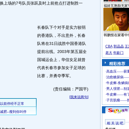
换上场的7号队员张跃及时上前抢点打进制胜一
福娃五胞胎无家
长春队下个对手是实力较弱
的香港队，不出意外，长春
韩鹏恨在家看中
队将在31日战胜中国香港队
CBA
郭晶晶
王
提前出线。2003年第五届全
老大
年龄门
国城运会上，华信女足就曾
精彩推荐
代表长春市参加女子足球的
比赛，并勇夺季军。
(责任编辑：严国平)
[
我来说两句
]
相 关 说 吧