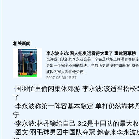
相关新闻
李永波专访:国人把奥运看得太重了 重建冠军榜
也许我们认识的李永波会是一个在足球场上挥洒青春的东
走出一个完全不同的轨迹。当然历史是没有“如果”的,成长
波因为家人害怕他受伤...
2007-05-30 15:57
·
国羽忙里偷闲集体郊游 李永波:该适当松松
了
·
李永波称第一阵容基本敲定 单打仍然靠林
宁
·
李永波:林丹输给自己 3:2是中国队的最大
·
图文:羽毛球男团中国队夺冠 鲍春来李永波