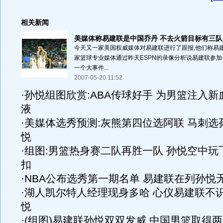
相关新闻
美媒体称易建联是中国乔丹 不去火箭目标有三队
今天又一家美国权威媒体对易建联进行了跟报,他们称易建
家篮球专业媒体通过昨天ESPN的录像分析说易建联参
一个大事件...
2007-05-20 11:52
·
孙悦组图欣赏:ABA传球好手 为男篮注入新
液
·
美媒体选秀预测:灰熊第四位选阿联 马刺选
悦
·
组图:男篮热身赛二队再胜一队 孙悦空中玩
扣
·
NBA公布选秀第一期名单 易建联在列孙悦
·
湖人凯尔特人经理现身多哈 心仪易建联不
悦
·
(组图)易建联孙悦双双发威 中国男篮取得