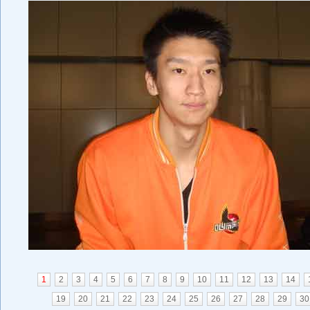
1
2
3
4
5
6
7
8
9
10
11
12
13
14
19
20
21
22
23
24
25
26
27
28
29
30