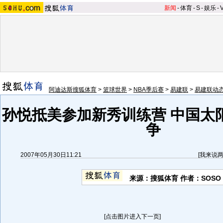
新闻
-
体育
-
S
-
娱乐
-
阿迪达斯搜狐体育
>
篮球世界
>
NBA季后赛
>
易建联
>
易建联动
孙悦抵美参加新秀训练营 中国太
争
2007年05月30日11:21
[
我来说
来源：搜狐体育 作者：SOSO
[点击图片进入下一页]