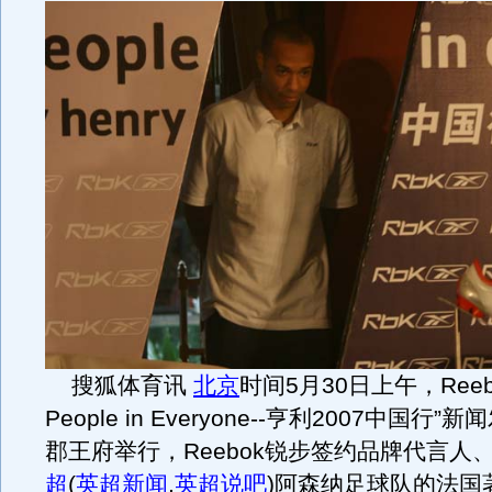
搜狐体育讯
北京
时间5月30日上午，Reeb
People in Everyone--亨利2007中国行
郡王府举行，Reebok锐步签约品牌代言人
超
(
英超新闻
,
英超说吧
)
阿森纳足球队的法国