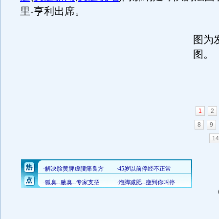
里-亨利出席。
图为
图。
1
2
8
9
14