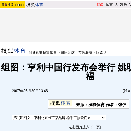
新闻
-
体育
-
S
-
娱乐
-
阿迪达斯搜狐体育
>
国际足球
>
英超联赛
>
阿森纳
组图：亨利中国行发布会举行 姚
福
2007年05月30日13:46
[
我来
来源：搜狐体育 作者：张仪
[点击图片进入下一页]