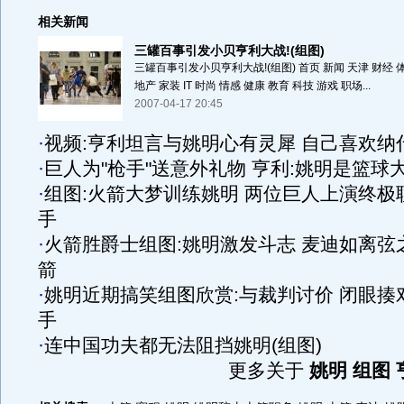
相关新闻
三罐百事引发小贝亨利大战!(组图)
三罐百事引发小贝亨利大战!(组图) 首页 新闻 天津 财经 体
地产 家装 IT 时尚 情感 健康 教育 科技 游戏 职场...
2007-04-17 20:45
·
视频:亨利坦言与姚明心有灵犀 自己喜欢纳
·
巨人为"枪手"送意外礼物 亨利:姚明是篮球
·
组图:火箭大梦训练姚明 两位巨人上演终极
手
·
火箭胜爵士组图:姚明激发斗志 麦迪如离弦
箭
·
姚明近期搞笑组图欣赏:与裁判讨价 闭眼揍
手
·
连中国功夫都无法阻挡姚明(组图)
更多关于
姚明 组图 