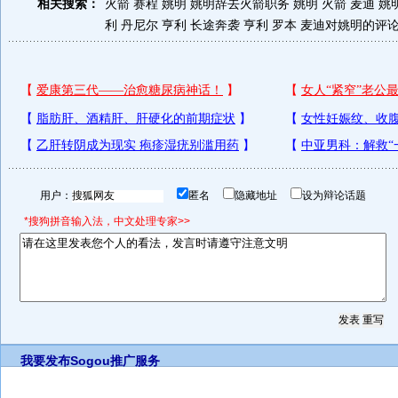
相关搜索：
火箭 赛程 姚明
姚明辞去火箭职务
姚明 火箭 麦迪
姚
利
丹尼尔 亨利
长途奔袭 亨利 罗本
麦迪对姚明的评
用户：
匿名
隐藏地址
设为辩论话题
*搜狗拼音输入法，中文处理专家>>
我要发布
Sogou推广服务