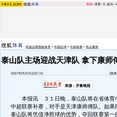
新闻
-
体育
-
S
-
娱乐
-
阿迪达斯搜狐体育
>
中国足球
>
中超联赛
>
热点聚焦
泰山队主场迎战天津队 拿下康师
2007年05月31日07:19
[
我来
来源：齐鲁晚报
本报讯 ３１日晚，泰山队将在省体育
中超联赛补赛，对手是天津康师傅队。如果
泰山队将凭借净胜球的优势，夺回联赛第一