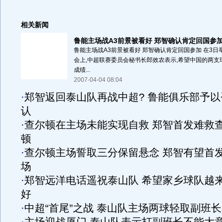
相关新闻
鲁能主场战A3前景被看好 郑智确认肯定回国参
鲁能主场战A3前景被看好 郑智确认肯定回国参加 在3日
会上,中超联赛委员会秘书长郎效农表示,希望中国的两支
成绩...
2007-04-04 08:04
·
郑智返回泰山队再战中超? 鲁能俱乐部予以
认
·
查尔顿在主场未能实现自救 郑智首发难救
顿
·
查尔顿主场誓取三分保留悬念 郑智有望首
场
·
郑智远洋电话遥祝泰山队 希望家乡球队越
好
·
中超“首尾”之战 泰山队主场两球轻取副班长