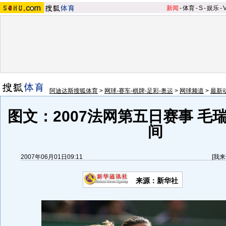
新闻
-
体育
-
S
-
娱乐
-
阿迪达斯搜狐体育
>
网球-赛车-棋牌-足彩-奥运
>
网球频道
>
最新
图文：2007法网第五日赛事 毛
间
2007年06月01日09:11
[
我来
来源：新华社