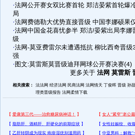
·
法网公开赛女双比赛首轮 郑洁晏紫首轮爆
局
·
法网费德勒大优势直接晋级 中国李娜硕果
·
法网中国金花喜忧参半 郑洁/晏紫出局李娜
级
·
法网-莫亚费雷尔未遭遇抵抗 柳比西奇晋级3
强
·
图文:莫雷斯莫晋级迪拜网球公开赛决赛(4)
更多关于
法网 莫雷斯 
相关搜索：
法法网
经济法网
民商法网
法网情天
丁俊晖 晋级
孙
理类晋级报告
法网柔情下载