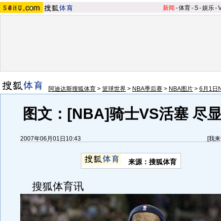
新闻
-
体育
-
S
-
娱乐
-
阿迪达斯搜狐体育
>
篮球世界
>
NBA季后赛
>
NBA图片
>
6月1日
图文：[NBA]骑士VS活塞 尽
2007年06月01日10:43
[
我来
来源：搜狐体育
搜狐体育讯