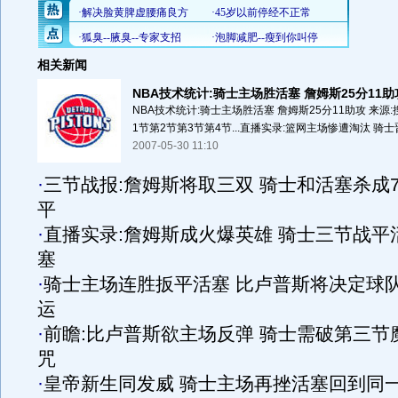
相关新闻
NBA技术统计:骑士主场胜活塞 詹姆斯25分11助
NBA技术统计:骑士主场胜活塞 詹姆斯25分11助攻 来源:
1节第2节第3节第4节...直播实录:篮网主场惨遭淘汰 骑士晋
2007-05-30 11:10
·
三节战报:詹姆斯将取三双 骑士和活塞杀成7
平
·
直播实录:詹姆斯成火爆英雄 骑士三节战平
塞
·
骑士主场连胜扳平活塞 比卢普斯将决定球
运
·
前瞻:比卢普斯欲主场反弹 骑士需破第三节
咒
·
皇帝新生同发威 骑士主场再挫活塞回到同