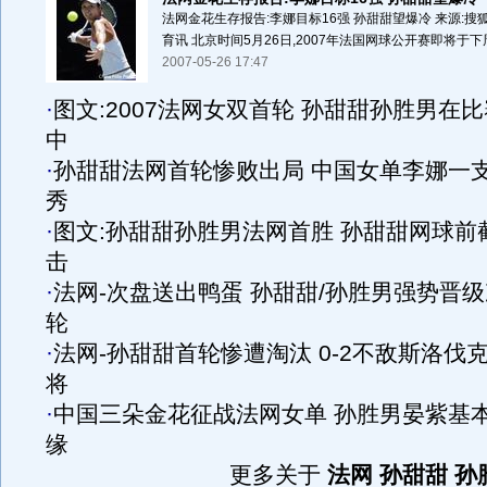
法网金花生存报告:李娜目标16强 孙甜甜望爆冷 来源:搜狐
育讯 北京时间5月26日,2007年法国网球公开赛即将于下周
2007-05-26 17:47
·
图文:2007法网女双首轮 孙甜甜孙胜男在比
中
·
孙甜甜法网首轮惨败出局 中国女单李娜一
秀
·
图文:孙甜甜孙胜男法网首胜 孙甜甜网球前
击
·
法网-次盘送出鸭蛋 孙甜甜/孙胜男强势晋级
轮
·
法网-孙甜甜首轮惨遭淘汰 0-2不敌斯洛伐
将
·
中国三朵金花征战法网女单 孙胜男晏紫基
缘
更多关于
法网 孙甜甜 孙