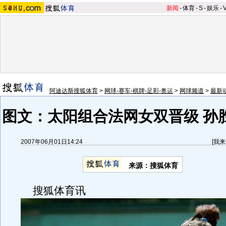
新闻
-
体育
-
S
-
娱乐
-
阿迪达斯搜狐体育
>
网球-赛车-棋牌-足彩-奥运
>
网球频道
>
最新
图文：太阳组合法网女双晋级 孙
2007年06月01日14:24
[
我来
来源：搜狐体育
搜狐体育讯