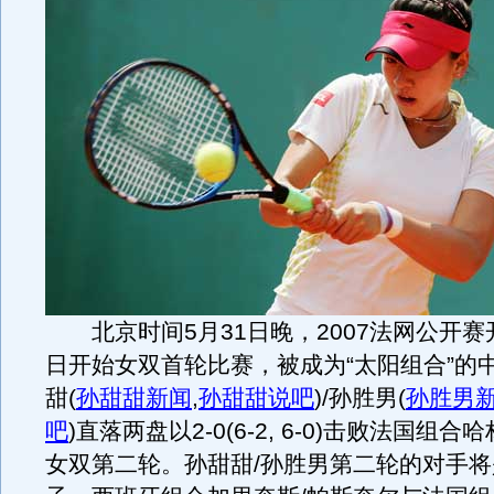
北京时间5月31日晚，2007法网公开赛
日开始女双首轮比赛，被成为“太阳组合”的
甜
(
孙甜甜新闻
,
孙甜甜说吧
)
/孙胜男
(
孙胜男
吧
)
直落两盘以2-0(6-2, 6-0)击败法国组合
女双第二轮。孙甜甜/孙胜男第二轮的对手将