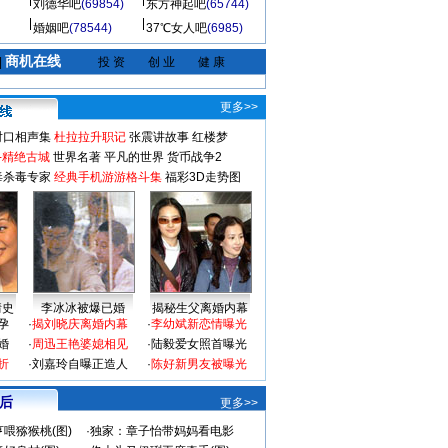
刘德华吧
(69854)
东方神起吧
(65744)
婚姻吧
(78544)
37℃女人吧
(6985)
商机在线
|
投 资
创 业
健 康
更多>>
对口相声集
杜拉拉升职记
张震讲故事
红楼梦
-精绝古城
世界名著
平凡的世界
货币战争2
毒杀毒专家
经典手机游游格斗集
福彩3D走势图
情史
李冰冰被爆已婚
揭秘生父离婚内幕
孕
·
揭刘晓庆离婚内幕
·
李幼斌新恋情曝光
婚
·
周迅王艳婆媳相见
·
陆毅爱女照首曝光
折
·
刘嘉玲自曝正造人
·
陈好新男友被曝光
 后
更多>>
喂猕猴桃(图)
·
独家：章子怡带妈妈看电影