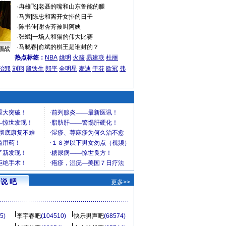
·
冉雄飞
|
老聂的嘴和山东鲁能的腿
·
马寅
|
陈忠和离开女排的日子
·
陈书佳
|
谢杏芳被叫阿姨
·
张斌
|
一场人和猫的伟大比赛
·
马晓春
|
俞斌的棋王是谁封的？
缅战
热点标签：
NBA
姚明
火箭
易建联
杜丽
治郅
刘翔
殷铁生
郎平
全明星
麦迪
于芬
欧冠
弗
说 吧
更多>>
5)
李宇春吧
(104510)
快乐男声吧
(68574)