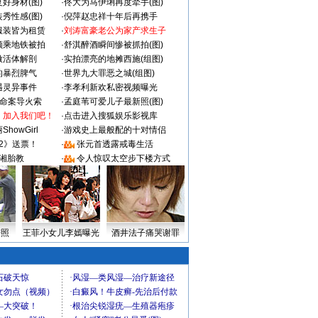
好身材(图)
·
佟大为马伊琍再度牵手(图)
秀性感(图)
·
倪萍赵忠祥十年后再携手
服装皆为租赁
·
刘涛富豪老公为家产求生子
颜乘地铁被拍
·
舒淇醉酒瞬间惨被抓拍(图)
做活体解剖
·
实拍漂亮的地摊西施(组图)
的暴烈脾气
·
世界九大罪恶之城(组图)
遇灵异事件
·
李孝利新欢私密视频曝光
成命案导火索
·
孟庭苇可爱儿子最新照(图)
：加入我们吧！
·
点击进入搜狐娱乐影视库
howGirl
·
游戏史上最般配的十对情侣
2》送票！
·
张元首透露戒毒生活
湘胎教
·
令人惊叹太空步下楼方式
密照
王菲小女儿李嫣曝光
酒井法子痛哭谢罪