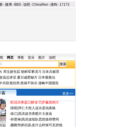
客
-
微博
-
BBS
-
说吧
-
ChinaRen
-
搜狗
-
17173
闻
网页
博客
音乐
图片
说吧
长
邓玉娇失踪
朝鲜军事演习
日本兵赎罪
改温总讲话
夏日减肥秘方
日本瘦脸法
中共卧底结局
慈禧不快乐
侵略中国报告
更多>>
·
欧冠决赛盘口解读 巴萨赢面稍大
·
段暄
|
拜仁大投入这次是动真格
·
徐江
|
高洪波另类图片大派送
·
孙贤禄
|
高洪波组队思想值得赞同
·
颜晓华
|
科比队友什么时候可支持他
可归