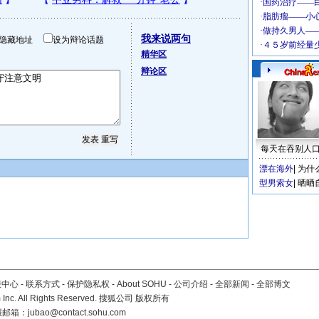
我来说两句
隐藏地址
设为辩论话题
精华区
辩论区
每天在吞别人
漂在海外
|
为什
型男索女
|
晒晒
服中心
-
联系方式
-
保护隐私权
-
About SOHU
-
公司介绍
-
全部新闻
-
全部博文
Inc. All Rights Reserved. 搜狐公司
版权所有
报邮箱：
jubao@contact.sohu.com