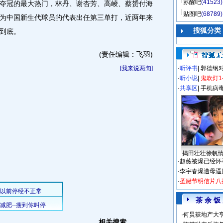
苏醒吧
(41523)
夺冠的最大热门，林丹、谢杏芳、高崚、蔡赟付海
贴图吧
(68789)
为中国新生代球员的代表出任第三单打，近两年来
搜狐分类
到底。
(责任编辑：飞羽)
[
我来说两句
]
·
听评书
|
郭德纲
·
听小说
|
鬼吹灯1
·
共享区
|
手机病
揭田壮壮徐帆
·
赵薇被爆已经怀
·
李宇春爆遭母逼
·
圣诞节明信片八
茶 余 饭
·
何炅获地产大亨
相关搜索