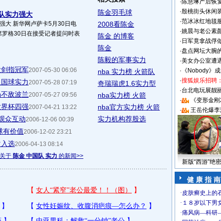
·
陈慧琳产后恢复
·
殷桃街头休闲装
陈金羽毛球
队实力强大
·
范冰冰红地毯
强大 新华网卢萨卡5月30日电
2008看陈金
·
姚晨与老公素
席罗格30日在接受记者提问时表
陈金 的博客
·
日军竟拿战俘
陈金
·
盘点网坛大腕
陈毅的军事实力
·
美女办公室遭
大剑指冠军
2007-05-30 06:06
·
《Nobody》
nba 实力榜 火箭队
·
搜狐娱乐招聘
显国球实力
2007-05-28 07:19
奇瑞瑞虎1.6实力型
·
台北电玩展靓丽S
场不敌波兰
2007-05-27 09:56
nba实力榜 火箭
·
《变形金刚
世界杯四强
nba官方实力榜 火箭
2007-04-21 13:22
·
王岳伦爆李
与观众互动
实力机构荐股选
2006-12-06 00:39
球有价值
2006-12-02 23:21
次入选
2006-04-13 08:14
多关于
陈金 中国队 实力
的新闻>>
新版“西游”绝
健 康 指 南