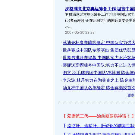
罗格满意北京奥运筹备工作 坦言中国
罗格满意北京奥运筹备工作 坦言中国队实力
(记者石寿河)正在此间访问的国际奥委会主
示...
2007-05-30 23:28
·
苏迪曼杯参赛阵容确定 中国队实力强
·
世乒赛成中国队专场演出 集团优势彰
·
世界男排联赛揭幕 中国队实力不济客
·
蒂娜送高帽猛夸中国队:实力不止进入
·
图文:羽毛球男团中国队VS韩国 陈金
·
李永波:林丹实力在陶菲克之上 陈金输
·
汤尤杯中国队名单确定 陈金蒋燕皎首
更