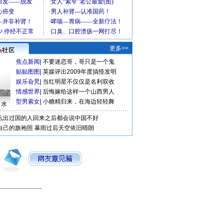
更多>>
焦点新闻
|
不要迷恋哥，哥只是一个鬼
贴贴图图
|
英媒评出2009年度搞怪发明
娱乐旮旯
|
当红明星不仅仅是名利双收
情感世界
|
后悔嫁给这样一个山西男人
型男索女
|
小糖精归来，在海边轻轻舞
口水
么出过国的人回来之后都会说中国不好
自己的旗袍照
暴雨过后天空依旧晴朗