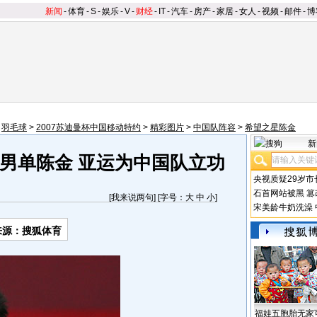
新闻
-
体育
-
S
-
娱乐
-
V
-
财经
-
IT
-
汽车
-
房产
-
家居
-
女人
-
视频
-
邮件
-
博
>
羽毛球
>
2007苏迪曼杯中国移动特约
>
精彩图片
>
中国队阵容
>
希望之星陈金
新
男单陈金 亚运为中国队立功
央视质疑29岁市
石首网站被黑
篡
[
我来说两句
] [字号：
大
中
小
]
宋美龄牛奶洗澡
来源：搜狐体育
福娃五胞胎无家