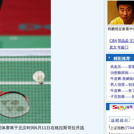
韩鹏恨在家看中
CBA
郭晶晶
王
老大
年龄门
精彩推荐
说 吧 排 行
体赛将于北京时间6月11日在格拉斯哥拉开战
上证指数
(7744