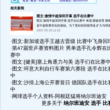
相关新闻
图文:激情中超深圳开幕 选手在比赛中
图文:激情中超深圳开幕 选手在比赛中 来源:搜狐体育 搜
是中超联赛存在的基础。为了更好的回报球迷,扩大与球迷亲
2007-05-30 11:53
·
图文:新加坡选手王越古晋级 比赛中飞身回
·
第47届世乒赛资料图片 男单选手孔令辉在
赛中
·
图文:[健美]塞上角逐力与美 选手们在比赛
·
图文:环意大利自行车赛第六赛段 选手在比
中
·
图文:沙排上海公开赛首日 德国队选手在比
中
·
网球选手个人资料-阿根廷猛将纳尔班迪安
更多关于
纳尔班迪安 选手 比