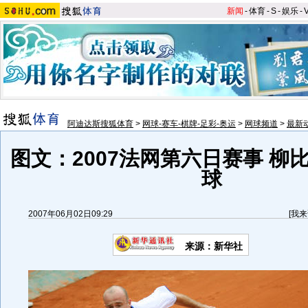
新闻
-
体育
-
S
-
娱乐
-
阿迪达斯搜狐体育
>
网球-赛车-棋牌-足彩-奥运
>
网球频道
>
最新
图文：2007法网第六日赛事 柳
球
2007年06月02日09:29
[
我来
来源：新华社