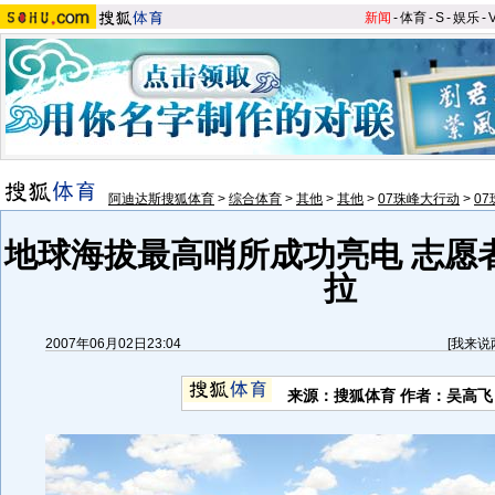
新闻
-
体育
-
S
-
娱乐
-
阿迪达斯搜狐体育
>
综合体育
>
其他
>
其他
>
07珠峰大行动
>
0
地球海拔最高哨所成功亮电 志愿
拉
2007年06月02日23:04
[
我来说
来源：搜狐体育 作者：吴高飞