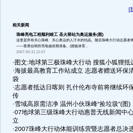
[
相关新闻
珠峰亮电工程顺利竣工 圣火驿站为奥运服务(图)
这更是所有关心珠峰、关心奥运的人汗水的结晶。随后珠峰大行动志愿者
——查果拉哨所亮电做前期准备。(搜狐体育...
2007-05-31 22:07
·
图文:地球第三极珠峰大行动 搜狐小狐狸抵
·
海拔最高教育工作站成立 志愿者赠送环保
袋
·
志愿者抵达日喀则 扎什伦布寺前将继续环
传
·
雪域高原需洁净 温州小伙珠峰“捡垃圾”(图)
·
07地球第三级珠峰大行动惠普无线新闻中
立
·
2007珠峰大行动体能训练营暨志愿者总决