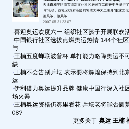
天津市和平区南市街新文化社区居民在二南开中学举行了
飞”活动。该社区69岁高龄的郭震大爷为二南开“纸鸢文
画风筝、做风筝...
2007-05-31 23:07
·
喜迎奥运欢度六一 组织社区孩子开展联欢
·
中国银行社区选拔点燃奥运热情 144个社
与
·
王楠五度蝉联波普杯 单打能力略降奥运不
缺
·
王楠不会告别乒坛 表示要将辉煌保持到北
运
·
伊利借力奥运提升品牌 健康中国行深入社
场火暴
·
王楠奥运资格仍雾里看花 乒坛老将能否圆
08?
更多关于
奥运 王楠 