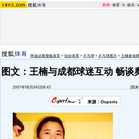
新闻
-
体育
-
S
-
娱乐
-
阿迪达斯搜狐体育
>
综合体育
>
乒乓球
>
乒乓球图片
>
王楠参加
图文：王楠与成都球迷互动 畅谈
2007年06月04日08:43
[
我来
来源：Osports