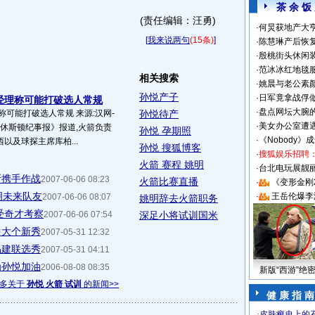
茶 余 饭
(责任编辑：汪勇)
·
何炅获地产大亨
[
我来说两句
(15条)
]
·
陈慧琳产后恢复
·
殷桃街头休闲装
·
范冰冰红地毯
相关搜索
·
姚晨与老公素
孙悦产子
·
日军竟拿战俘
经理称可能打破选人常规
·
盘点网坛大腕
称可能打破选人常规 来源:汉网-
孙悦待产
·
美女办公室遭
《休斯顿纪事报》报道,火箭负责
孙悦 孕期照
·
《Nobody》
以及球探主席库柏...
孙悦 搜狐博客
·
搜狐娱乐招聘
火箭 赛程 姚明
·
台北电玩展靓丽S
斯携手作战
2007-06-06 08:23
火箭比赛直播
·
《变形金刚
明未来队友
·
王岳伦爆李
2007-06-06 08:07
姚明辞去火箭职务
受奇才考察
2007-06-06 07:54
深足小将试训国米
中大个新秀
2007-05-31 12:32
易建联选秀
2007-05-31 04:11
为孙悦加油
2006-08-08 08:35
新版“西游”绝
多关于
孙悦 火箭 试训
的新闻>>
健 康 指 南