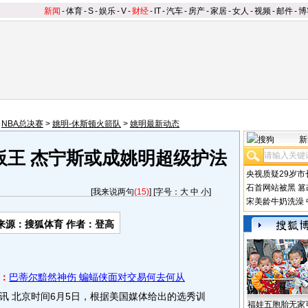
新闻
-
体育
-
S
-
娱乐
-
V
-
财经
-
IT
-
汽车
-
房产
-
家居
-
女人
-
视频
-
邮件
-
博
>
NBA总决赛
>
姚明-休斯顿火箭队
>
姚明最新动态
新
板王 杰宁斯或成姚明超级护法
央视质疑29岁市
石首网站被黑
篡
[
我来说两句
(15)
] [字号：
大
中
小
]
宋美龄牛奶洗澡
来源：搜狐体育 作者：登高
：
巴蒂尔黯然神伤 蝙蝠侠面对交易何去何从
 北京时间6月5日，根据美国媒体给出的选秀训
福娃五胞胎无家