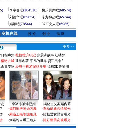
5)
李宇春吧
(104510)
快乐男声吧
(68574)
刘德华吧
(69854)
东方神起吧
(65744)
婚姻吧
(78544)
37℃女人吧
(6985)
商机在线
|
投 资
创 业
健 康
更多>>
对口相声集
杜拉拉升职记
张震讲故事
红楼梦
-精绝古城
世界名著
平凡的世界
货币战争2
毒杀毒专家
经典手机游游格斗集
福彩3D走势图
情史
李冰冰被爆已婚
揭秘生父离婚内幕
孕
·
揭刘晓庆离婚内幕
·
李幼斌新恋情曝光
婚
·
周迅王艳婆媳相见
·
陆毅爱女照首曝光
折
·
刘嘉玲自曝正造人
·
陈好新男友被曝光