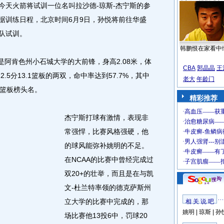
今天火箭将试训一位名叫拉沙德-琼斯-杰宁斯的参
据训练日程，北京时间6月9日，孙悦将前往华盛
队试训。
韩鹏恨在家看中
阿肯色州小石城大学的大前锋，身高2.08米，体
CBA
郭晶晶
王
2.5分13.1篮板的两双，命中率达到57.7%，其中
老大
年龄门
名篮板榜头名。
精彩推荐
杰宁斯打球有激情，表现非
常强悍，比赛风格强硬，他
的球风能弥补姚明的不足。
在NCAA的比赛中曾经完成过
双20+的壮举，而且是在与凯
文-杜兰特率领的德克萨斯州
立大学的比赛中完成的，那
相 关 说 吧
姚明
|
琼斯
|
孙
场比赛他13投6中，罚球20