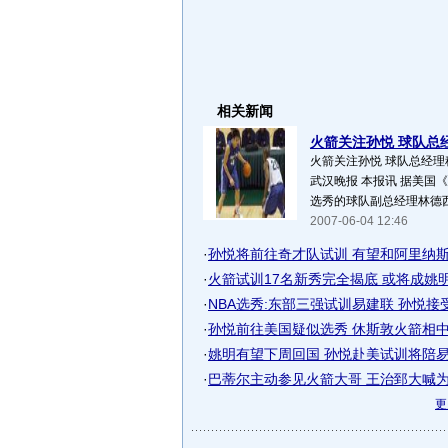
相关新闻
火箭关注孙悦 球队总
火箭关注孙悦 球队总经理
武汉晚报 本报讯 据美国
选秀的球队副总经理林德西
2007-06-04 12:46
·
孙悦将前往奇才队试训 有望和阿里纳
·
火箭试训17名新秀完全揭底 或将成姚
·
NBA选秀:东部三强试训易建联 孙悦接
·
孙悦前往美国疑似选秀 休斯敦火箭相
·
姚明有望下周回国 孙悦赴美试训将陪
·
巴蒂尔主动参见火箭大哥 王治郅大喊
更