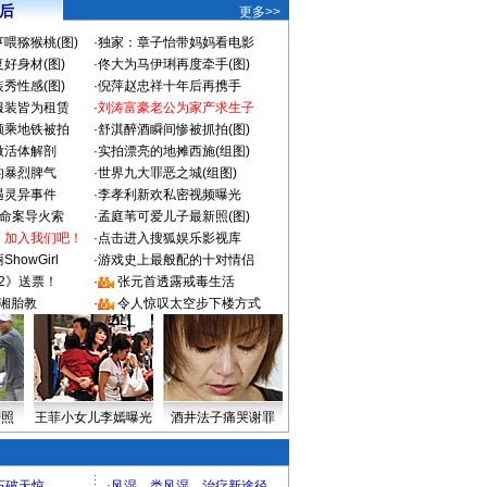
 后
更多>>
喂猕猴桃(图)
·
独家：章子怡带妈妈看电影
好身材(图)
·
佟大为马伊琍再度牵手(图)
秀性感(图)
·
倪萍赵忠祥十年后再携手
服装皆为租赁
·
刘涛富豪老公为家产求生子
颜乘地铁被拍
·
舒淇醉酒瞬间惨被抓拍(图)
做活体解剖
·
实拍漂亮的地摊西施(组图)
的暴烈脾气
·
世界九大罪恶之城(组图)
遇灵异事件
·
李孝利新欢私密视频曝光
成命案导火索
·
孟庭苇可爱儿子最新照(图)
：加入我们吧！
·
点击进入搜狐娱乐影视库
howGirl
·
游戏史上最般配的十对情侣
2》送票！
·
张元首透露戒毒生活
湘胎教
·
令人惊叹太空步下楼方式
密照
王菲小女儿李嫣曝光
酒井法子痛哭谢罪