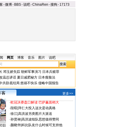
客
-
微博
-
BBS
-
说吧
-
ChinaRen
-
搜狗
-
17173
闻
网页
博客
音乐
图片
说吧
长
邓玉娇失踪
朝鲜军事演习
日本兵赎罪
改温总讲话
夏日减肥秘方
日本瘦脸法
中共卧底结局
慈禧不快乐
侵略中国报告
更多>>
·
欧冠决赛盘口解读 巴萨赢面稍大
·
段暄
|
拜仁大投入这次是动真格
·
徐江
|
高洪波另类图片大派送
·
孙贤禄
|
高洪波组队思想值得赞同
·
颜晓华
|
科比队友什么时候可支持他
可归