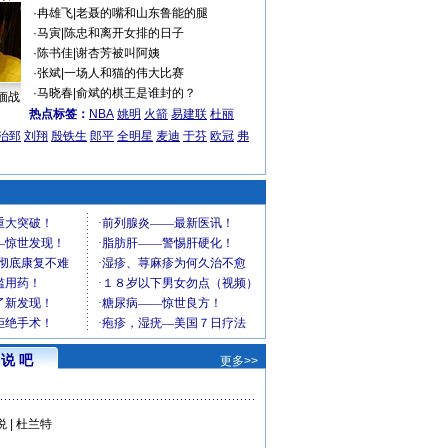
·
冉雄飞
|
老聂的嘴和山东鲁能的腿
·
马寅
|
陈忠和离开女排的日子
·
陈书佳
|
谢杏芳被叫阿姨
·
张斌
|
一场人和猫的伟大比赛
·
马晓春
|
俞斌的棋王是谁封的？
缅战
热点标签：
NBA
姚明
火箭
易建联
杜丽
治郅
刘翔
殷铁生
郎平
全明星
麦迪
于芬
欧冠
弗
说 吧
更多>>
悦
|
杜兰特