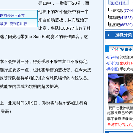
罚13中，一举轰下20分，而
说 吧 排 行
上证指数
(7744
他抓下的20个篮板中有一半
苏醒吧
(41523)
来自前场篮板，从而统治了
贴图吧
(68789)
比赛，率队以83-77击败了杜
搜狐分类
光地带(the Sun Belt)赛区的最佳阵容，这
·
听评书
|
郭德纲
不会投射三分，得分手段不够丰富且不够稳定。
·
听小说
|
鬼吹灯1
·
共享区
|
手机病
选择点要多一点，也比霍华德的篮板强。在今天接
速等球队都将单独试训这名球风强悍的内线队员。
就能在内线成为姚明的超级护法。
，北京时间6月9日，孙悦将前往华盛顿进行奇
揭田壮壮徐帆
 登高）
·
赵薇被爆已经怀
·
李宇春爆遭母逼
·
圣诞节明信片八