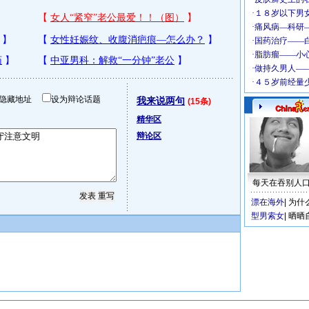
隐藏地址
设为辩论话题
我来说两句
(15条)
精华区
辩论区
每天在吞别人
漂在海外
|
为什
型男索女
|
晒晒