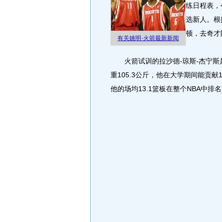
练日程表，
选新人。根
顿，去奇才
有关姚明·火箭最新新闻
火箭试训的拉沙德-琼斯-杰宁斯是
重105.3公斤，他在大学期间能贡献1
他的场均13.1篮板在整个NBA中排