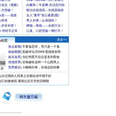
更多>>
焦点新闻
|
不要迷恋哥，哥只是一个鬼
贴贴图图
|
英媒评出2009年度搞怪发明
娱乐旮旯
|
当红明星不仅仅是名利双收
情感世界
|
后悔嫁给这样一个山西男人
型男索女
|
小糖精归来，在海边轻轻舞
口水
么出过国的人回来之后都会说中国不好
自己的旗袍照
暴雨过后天空依旧晴朗