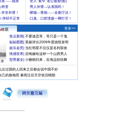
更多>>
焦点新闻
|
不要迷恋哥，哥只是一个鬼
贴贴图图
|
英媒评出2009年度搞怪发明
娱乐旮旯
|
当红明星不仅仅是名利双收
情感世界
|
后悔嫁给这样一个山西男人
型男索女
|
小糖精归来，在海边轻轻舞
口水
么出过国的人回来之后都会说中国不好
自己的旗袍照
暴雨过后天空依旧晴朗