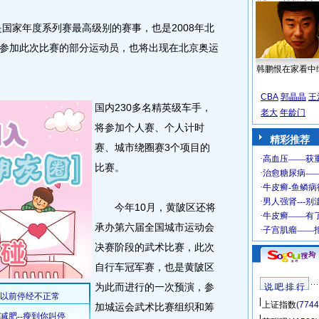
国家年度系列赛最高级别的赛事，也是2008年北
参加此次比赛的部分运动员，也将出现在北京奥运
韩鹏恨在家看中
CBA
郭晶晶
王
国内230多名精英级车手，
老大
年龄门
将参加个人赛、个人计时
精彩推荐
赛、城市绕圈赛3个项目的
比赛。
今年10月，黄陂区还将
承办第六届全国城市运动会
决赛阶段的武术比赛，此次
自行车冠军赛，也是黄陂区
为此而进行的一次预演，参
说 吧 排 行
上证指数
(7744
加城运会武术比赛组织和筹