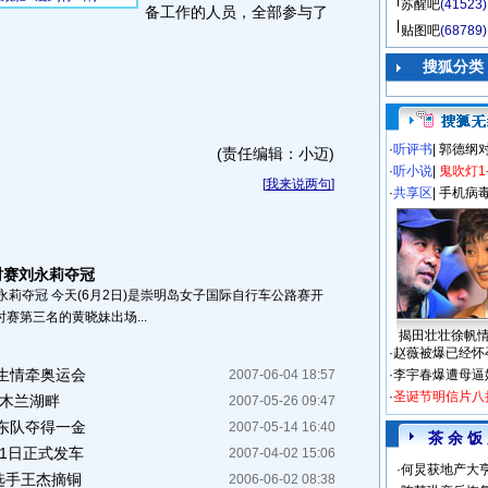
苏醒吧
(41523)
备工作的人员，全部参与了
贴图吧
(68789)
搜狐分类
·
听评书
|
郭德纲
(责任编辑：小迈)
·
听小说
|
鬼吹灯1
[
我来说两句
]
·
共享区
|
手机病
时赛刘永莉夺冠
莉夺冠 今天(6月2日)是崇明岛女子国际自行车公路赛开
时赛第三名的黄晓妹出场...
揭田壮壮徐帆
·
赵薇被爆已经怀
生情牵奥运会
2007-06-04 18:57
·
李宇春爆遭母逼
·
圣诞节明信片八
木兰湖畔
2007-05-26 09:47
东队夺得一金
2007-05-14 16:40
茶 余 饭
月1日正式发车
2007-04-02 15:06
·
何炅获地产大亨
选手王杰摘铜
2006-06-02 08:38