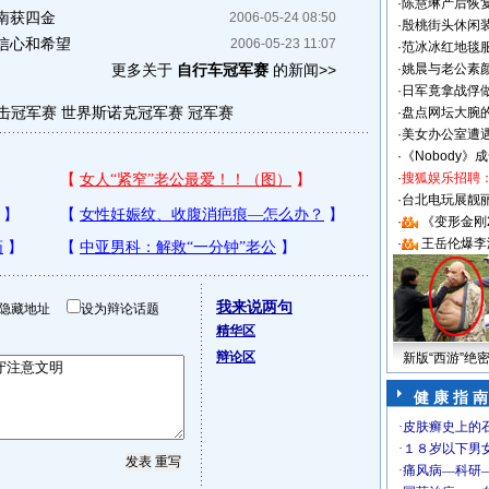
·
陈慧琳产后恢复
南获四金
2006-05-24 08:50
·
殷桃街头休闲装
信心和希望
2006-05-23 11:07
·
范冰冰红地毯
更多关于
自行车冠军赛
的新闻>>
·
姚晨与老公素
·
日军竟拿战俘
击冠军赛
世界斯诺克冠军赛
冠军赛
·
盘点网坛大腕
·
美女办公室遭
·
《Nobody》
·
搜狐娱乐招聘
·
台北电玩展靓丽S
·
《变形金刚
·
王岳伦爆李
我来说两句
隐藏地址
设为辩论话题
精华区
辩论区
新版“西游”绝
健 康 指 南