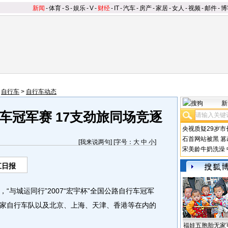
新闻
-
体育
-
S
-
娱乐
-
V
-
财经
-
IT
-
汽车
-
房产
-
家居
-
女人
-
视频
-
邮件
-
博
>
自行车
>
自行车动态
新
车冠军赛 17支劲旅同场竞逐
央视质疑29岁市
石首网站被黑
篡
[
我来说两句
] [字号：
大
中
小
]
宋美龄牛奶洗澡
江日报
“与城运同行”2007“宏宇杯”全国公路自行车冠军
家自行车队以及北京、上海、天津、香港等在内的
福娃五胞胎无家