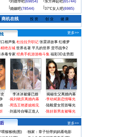
刘德华吧
(69854)
东方神起吧
(65744)
婚姻吧
(78544)
37℃女人吧
(6985)
商机在线
|
投 资
创 业
健 康
更多>>
对口相声集
杜拉拉升职记
张震讲故事
红楼梦
-精绝古城
世界名著
平凡的世界
货币战争2
毒杀毒专家
经典手机游游格斗集
福彩3D走势图
情史
李冰冰被爆已婚
揭秘生父离婚内幕
孕
·
揭刘晓庆离婚内幕
·
李幼斌新恋情曝光
婚
·
周迅王艳婆媳相见
·
陆毅爱女照首曝光
折
·
刘嘉玲自曝正造人
·
陈好新男友被曝光
 后
更多>>
喂猕猴桃(图)
·
独家：章子怡带妈妈看电影