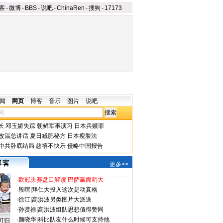
客
-
微博
-
BBS
-
说吧
-
ChinaRen
-
搜狗
-
17173
闻
网页
博客
音乐
图片
说吧
长
邓玉娇失踪
朝鲜军事演习
日本兵赎罪
改温总讲话
夏日减肥秘方
日本瘦脸法
中共卧底结局
慈禧不快乐
侵略中国报告
更多>>
·
欧冠决赛盘口解读 巴萨赢面稍大
·
段暄
|
拜仁大投入这次是动真格
·
徐江
|
高洪波另类图片大派送
·
孙贤禄
|
高洪波组队思想值得赞同
·
颜晓华
|
科比队友什么时候可支持他
可归