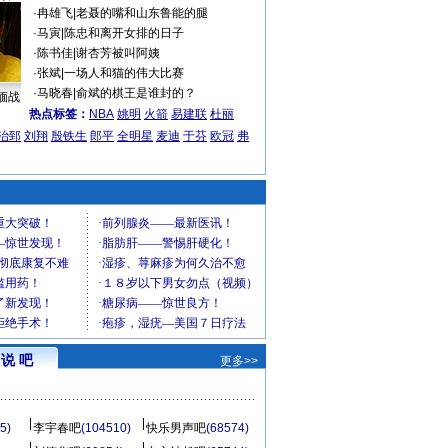
·
冉雄飞
|
老聂的嘴和山东鲁能的腿
·
马寅
|
陈忠和离开女排的日子
·
陈书佳
|
谢杏芳被叫阿姨
·
张斌
|
一场人和猫的伟大比赛
·
马晓春
|
俞斌的棋王是谁封的？
缅战
热点标签：
NBA
姚明
火箭
易建联
杜丽
治郅
刘翔
殷铁生
郎平
全明星
麦迪
于芬
欧冠
弗
说 吧
更多>>
5)
李宇春吧
(104510)
快乐男声吧
(68574)