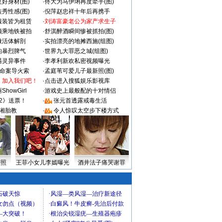
好身材(图)
·
佟大为马伊琍再度牵手(图)
秀性感(图)
·
倪萍赵忠祥十年后再携手
服装皆为租赁
·
刘涛富豪老公为家产求生子
颜乘地铁被拍
·
舒淇醉酒瞬间惨被抓拍(图)
做活体解剖
·
实拍漂亮的地摊西施(组图)
的暴烈脾气
·
世界九大罪恶之城(组图)
遇灵异事件
·
李孝利新欢私密视频曝光
成命案导火索
·
孟庭苇可爱儿子最新照(图)
：加入我们吧！
·
点击进入搜狐娱乐影视库
howGirl
·
游戏史上最般配的十对情侣
2》送票！
·
张元首透露戒毒生活
湘胎教
·
令人惊叹太空步下楼方式
密照
王菲小女儿李嫣曝光
酒井法子痛哭谢罪