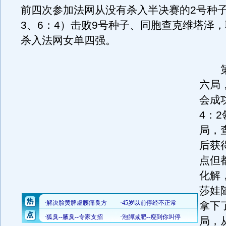
前四次参加法网从没有杀入半决赛的2号种子
3、6：4）击败9号种子、同胞查克维塔泽
杀入法网女单四强。
第
六局
会成
4：
局，
后获
点但
化解
莎娃
拿下
局，