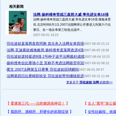
相关新闻
法网-扬科维奇苦战三盘胜大威 率先进女单16强
法网-扬科维奇苦战三盘胜大威 率先进女单16强 搜狐体育
讯 北京时间6月1日,2007法国网球公开赛进入到第六个比
赛日。在一场女单第三轮焦点战中...
2007-06-01 19:23
·
莎拉波娃直落两盘胜同胞 首次杀入法网女单四强
2007-06-05 21:12
·
法网-瓦迪索娃难挽败局 扬科维奇直落两盘进4强
2007-06-05 19:38
·
莎拉波娃逆转挺进8强 2号种子追平法网最好成绩
2007-06-04 10:22
·
扬科维奇自比赛场小丑 笑称不考虑法网能否夺冠
2007-06-02 06:32
·
图文:2007法网第五日赛事 莎拉波娃回球瞬间
2007-06-01 09:47
·
法网第四日比赛精彩纷呈 莎拉波娃带伤继续前进
2007-05-31 11:49
更多关于
莎拉波娃 法网
的新闻>>