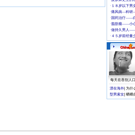
每天在吞别人
漂在海外
|
为什
型男索女
|
晒晒