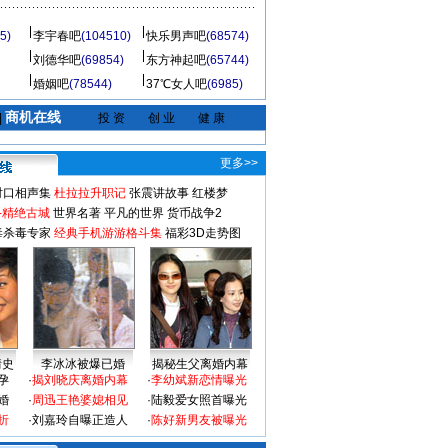
5)
李宇春吧
(104510)
快乐男声吧
(68574)
刘德华吧
(69854)
东方神起吧
(65744)
婚姻吧
(78544)
37℃女人吧
(6985)
商机在线
|
投 资
创 业
健 康
更多>>
对口相声集
杜拉拉升职记
张震讲故事
红楼梦
-精绝古城
世界名著
平凡的世界
货币战争2
毒杀毒专家
经典手机游游格斗集
福彩3D走势图
情史
李冰冰被爆已婚
揭秘生父离婚内幕
孕
·
揭刘晓庆离婚内幕
·
李幼斌新恋情曝光
婚
·
周迅王艳婆媳相见
·
陆毅爱女照首曝光
折
·
刘嘉玲自曝正造人
·
陈好新男友被曝光