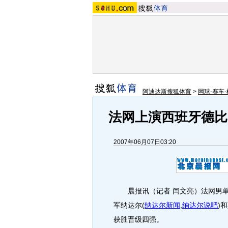
阿迪达斯搜狐体育
>
网球-赛车-
法网上演西班牙德比
2007年06月07日03:20
晨报讯（记者 闫文亮）法网男单最
军纳达尔
(
纳达尔新闻
,
纳达尔说吧
)
和
获胜晋级四强。