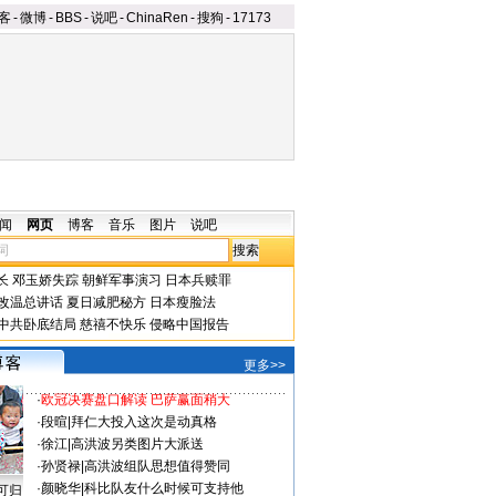
客
-
微博
-
BBS
-
说吧
-
ChinaRen
-
搜狗
-
17173
闻
网页
博客
音乐
图片
说吧
长
邓玉娇失踪
朝鲜军事演习
日本兵赎罪
改温总讲话
夏日减肥秘方
日本瘦脸法
中共卧底结局
慈禧不快乐
侵略中国报告
更多>>
·
欧冠决赛盘口解读 巴萨赢面稍大
·
段暄
|
拜仁大投入这次是动真格
·
徐江
|
高洪波另类图片大派送
·
孙贤禄
|
高洪波组队思想值得赞同
·
颜晓华
|
科比队友什么时候可支持他
可归