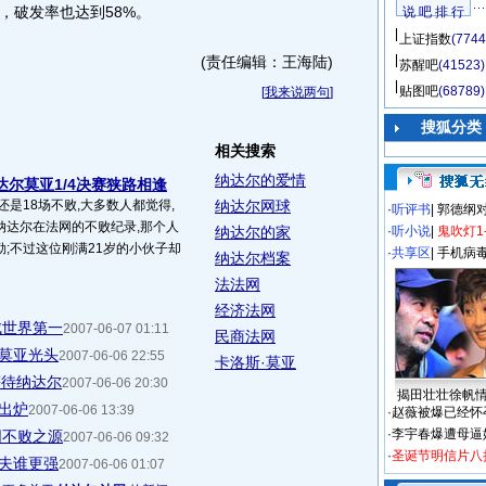
，破发率也达到58%。
说 吧 排 行
上证指数
(7744
(责任编辑：王海陆)
苏醒吧
(41523)
贴图吧
(68789)
[
我来说两句
]
搜狐分类
相关搜索
纳达尔的爱情
达尔莫亚1/4决赛狭路相逢
还是18场不败,大多数人都觉得,
纳达尔网球
·
听评书
|
郭德纲
纳达尔在法网的不败纪录,那个人
纳达尔的家
·
听小说
|
鬼吹灯1
;不过这位刚满21岁的小伙子却
·
共享区
|
手机病
纳达尔档案
法法网
经济法网
成世界第一
2007-06-07 01:11
民商法网
剃莫亚光头
2007-06-06 22:55
卡洛斯·莫亚
等待纳达尔
2007-06-06 20:30
揭田壮壮徐帆
强出炉
2007-06-06 13:39
·
赵薇被爆已经怀
·
李宇春爆遭母逼
网不败之源
2007-06-06 09:32
·
圣诞节明信片八
列夫谁更强
2007-06-06 01:07