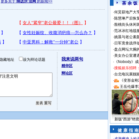
更多关于
纳达尔 法网
的新闻>>
茶 余 饭
·
何炅获地产大亨
·
陈慧琳产后恢复
·
殷桃街头休闲装
·
范冰冰红地毯
·
姚晨与老公素
·
日军竟拿战俘
·
盘点网坛大腕
·
美女办公室遭
我来说两句
隐藏地址
设为辩论话题
·
《Nobody》
精华区
·
搜狐娱乐招聘
辩论区
·
台北电玩展靓丽S
·
《变形金刚
·
王岳伦爆李
新版“西游”绝
健 康 指 南