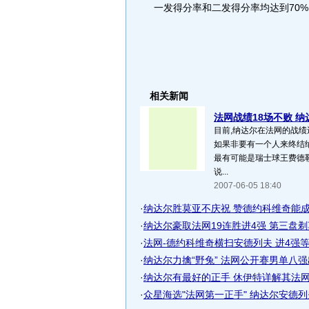
一发得分率和二发得分率均达到70%
相关新闻
法网战绩18场不败 纳
目前,纳达尔在法网的战绩
如果非要有一个人来终结
最有可能是瑞士球王费德勒
说...
2007-06-05 18:40
·
纳达尔胜莫亚不庆祝 赞德约科维奇能
·
纳达尔豪取法网19连胜进4强 第三盘
·
法网-德约科维奇横扫安德列夫 进4强
·
纳达尔力擒“野兔” 法网公开赛男单八
·
纳达尔有最好的正手 休伊特详解其法
·
众星海选"法网第一正手" 纳达尔安德