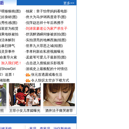
 后
更多>>
喂猕猴桃(图)
·
独家：章子怡带妈妈看电影
好身材(图)
·
佟大为马伊琍再度牵手(图)
秀性感(图)
·
倪萍赵忠祥十年后再携手
服装皆为租赁
·
刘涛富豪老公为家产求生子
颜乘地铁被拍
·
舒淇醉酒瞬间惨被抓拍(图)
做活体解剖
·
实拍漂亮的地摊西施(组图)
的暴烈脾气
·
世界九大罪恶之城(组图)
遇灵异事件
·
李孝利新欢私密视频曝光
成命案导火索
·
孟庭苇可爱儿子最新照(图)
：加入我们吧！
·
点击进入搜狐娱乐影视库
howGirl
·
游戏史上最般配的十对情侣
2》送票！
·
张元首透露戒毒生活
湘胎教
·
令人惊叹太空步下楼方式
密照
王菲小女儿李嫣曝光
酒井法子痛哭谢罪