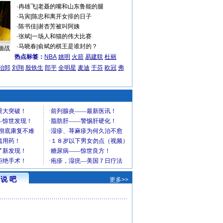
·
冉雄飞
|
老聂的嘴和山东鲁能的腿
·
马寅
|
陈忠和离开女排的日子
·
陈书佳
|
谢杏芳被叫阿姨
·
张斌
|
一场人和猫的伟大比赛
·
马晓春
|
俞斌的棋王是谁封的？
缅战
热点标签：
NBA
姚明
火箭
易建联
杜丽
治郅
刘翔
殷铁生
郎平
全明星
麦迪
于芬
欧冠
弗
说 吧
更多>>