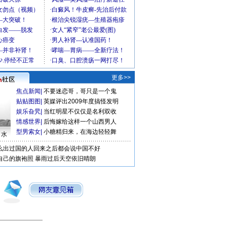
更多>>
焦点新闻
|
不要迷恋哥，哥只是一个鬼
贴贴图图
|
英媒评出2009年度搞怪发明
娱乐旮旯
|
当红明星不仅仅是名利双收
情感世界
|
后悔嫁给这样一个山西男人
型男索女
|
小糖精归来，在海边轻轻舞
口水
么出过国的人回来之后都会说中国不好
自己的旗袍照
暴雨过后天空依旧晴朗