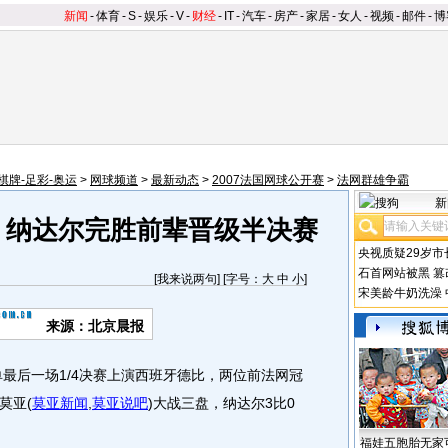
新闻
-
体育
-
S
-
娱乐
-
V
-
财经
-
IT
-
汽车
-
房产
-
家居
-
女人
-
视频
-
邮件
-
博
棋牌-足彩-奥运
>
网球频道
>
最新动态
>
2007法国网球公开赛
>
法网群雄争霸
新
 纳达尔完胜前辈晋级半决赛
央视质疑29岁市
石首网站被黑
篡
[
我来说两句
] [字号：
大
中
小
]
宋美龄牛奶洗澡
来源：北京晨报
后一场1/4决赛上演西班牙德比，两位前法网冠
莫亚
(
莫亚新闻
,
莫亚说吧
)
大战三盘，纳达尔3比0
福娃五胞胎无家