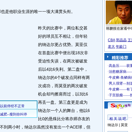
那也是他职业生涯的唯一一项大满贯头衔。
昨天的比赛中，两位私交甚
韩鹏恨在家看中
好的球员互不相让，但年轻
CBA
郭晶晶
王
的纳达尔更占优势。莫亚仅
老大
年龄门
在首盘比赛中便出现18次非
精彩推荐
受迫性失误，在两次被破发
后以4比6失利。第二盘中，
纳达尔的4个破发点同样有两
次成功，而莫亚的两次破发
机会却均擦肩而过，以3比6
再丢一盘。第三盘更是成为
纳达尔一个人的舞台，他以6
比0的悬殊比分将亦师亦友的
相 关 说 吧
纳达尔
|
莫亚
不到两小时，纳达尔虽然没有发出一个ACE球，但