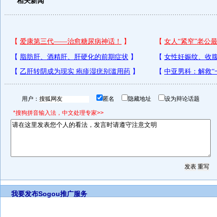
相关新闻
用户：
匿名
隐藏地址
设为辩论话题
*搜狗拼音输入法，中文处理专家>>
我要发布
Sogou推广服务