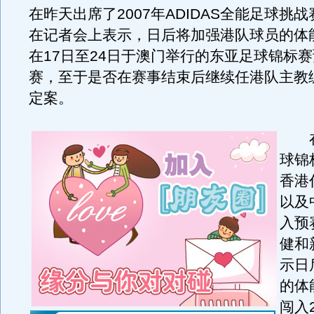
在昨天出席了2007年ADIDAS全能足球挑
在记者会上表示，日后将加强港队球员的体
在17日至24日于澳门举行的东亚足球锦标
赛，至于是否在赛事结束后继续任港队主教
定案。
在
球锦
香港
以及
入预
健和
示日
的体
闯入