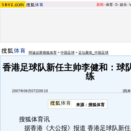
新闻
-
体育
-
S
-
娱乐
-
阿迪达斯搜狐体育
>
中国足球
>
足坛聚焦_中国足球
香港足球队新任主帅李健和：球
练
2007年06月07日09:10
[
我来
来源：搜狐体育
搜狐体育讯
据香港《大公报》报道 香港足球队新任