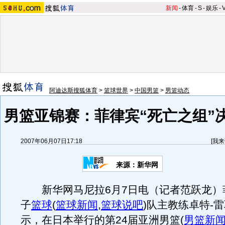
新闻
-
体育
-
S
-
娱乐
-
阿迪达斯搜狐体育
>
篮球世界
>
中国男篮
>
男篮动态
男篮亚锦赛：菲律宾“死亡之组”
2007年06月07日17:18
[
我来
来源：新华网
新华网马尼拉6月7日电（记者范跃龙）
子
篮球
(
篮球新闻
,
篮球说吧
)
队主教练卓特-雷
示，在日本举行的第24届亚洲男篮
(
男篮新