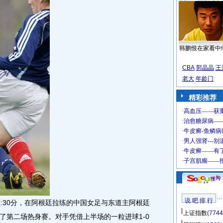
韩鹏恨在家看中
CBA
郭晶晶
王
老大
年龄门
精彩推荐
说 吧 排 行
:30分，在阿根廷拉练的中国女足与东道主阿根廷
上证指数
(7744
了第二场热身赛。对手凭借上半场的一粒进球1-0