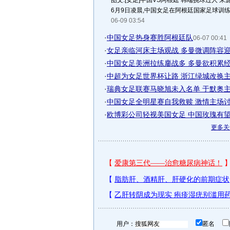
图文:[女足]中国VS阿根廷 韩端挑球过人 来
6月9日凌晨,中国女足在阿根廷国家足球训练
06-09 03:54
·
中国女足热身赛胜阿根廷队
06-07 00:41
·
女足亲临河床主场观战 多曼微调阵容
·
中国女足美洲拉练鏖战多 多曼欲积累
·
中超为女足世界杯让路 浙江绿城改换
·
瑞典女足联赛马晓旭未入名单 于默奥
·
中国女足全明星赛自我救赎 激情主场
·
欧博彩公司轻视美国女足 中国玫瑰有
更多
用户：
匿名