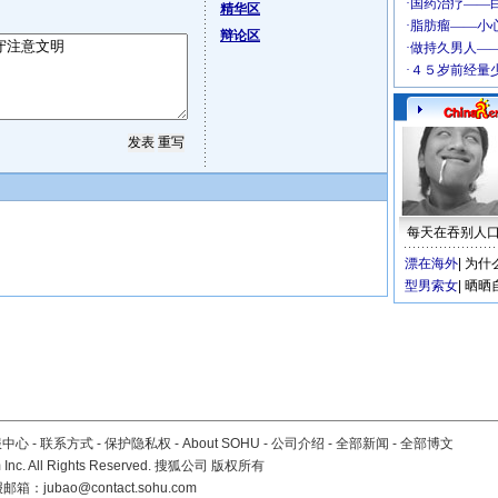
精华区
辩论区
每天在吞别人
漂在海外
|
为什
型男索女
|
晒晒
服中心
-
联系方式
-
保护隐私权
-
About SOHU
-
公司介绍
-
全部新闻
-
全部博文
Inc. All Rights Reserved. 搜狐公司
版权所有
报邮箱：
jubao@contact.sohu.com