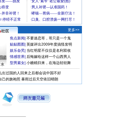
更多>>
焦点新闻
|
不要迷恋哥，哥只是一个鬼
贴贴图图
|
英媒评出2009年度搞怪发明
娱乐旮旯
|
当红明星不仅仅是名利双收
情感世界
|
后悔嫁给这样一个山西男人
型男索女
|
小糖精归来，在海边轻轻舞
口水
么出过国的人回来之后都会说中国不好
自己的旗袍照
暴雨过后天空依旧晴朗