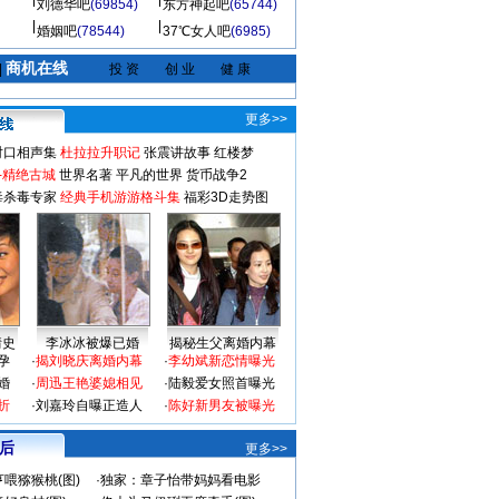
刘德华吧
(69854)
东方神起吧
(65744)
婚姻吧
(78544)
37℃女人吧
(6985)
商机在线
|
投 资
创 业
健 康
更多>>
对口相声集
杜拉拉升职记
张震讲故事
红楼梦
-精绝古城
世界名著
平凡的世界
货币战争2
毒杀毒专家
经典手机游游格斗集
福彩3D走势图
情史
李冰冰被爆已婚
揭秘生父离婚内幕
孕
·
揭刘晓庆离婚内幕
·
李幼斌新恋情曝光
婚
·
周迅王艳婆媳相见
·
陆毅爱女照首曝光
折
·
刘嘉玲自曝正造人
·
陈好新男友被曝光
 后
更多>>
喂猕猴桃(图)
·
独家：章子怡带妈妈看电影