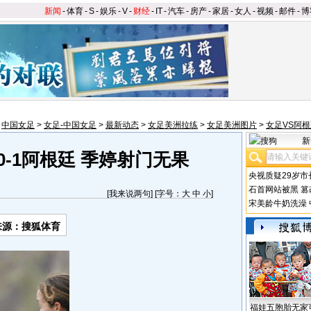
新闻
-
体育
-
S
-
娱乐
-
V
-
财经
-
IT
-
汽车
-
房产
-
家居
-
女人
-
视频
-
邮件
-
博
>
中国女足
>
女足-中国女足
>
最新动态
>
女足美洲拉练
>
女足美洲图片
>
女足VS阿
新
0-1阿根廷 季婷射门无果
央视质疑29岁市
石首网站被黑
篡
[
我来说两句
] [字号：
大
中
小
]
宋美龄牛奶洗澡
来源：搜狐体育
福娃五胞胎无家