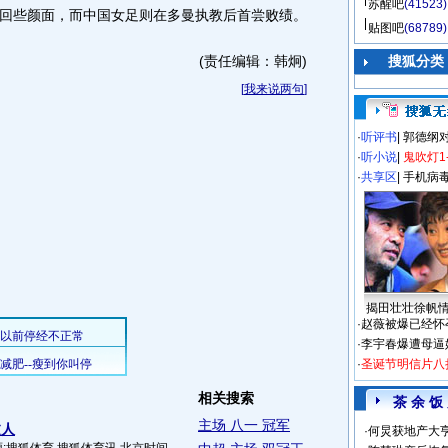
苏醒吧
(41523)
回些颜面，而中国女足则在多曼执教后首尝败绩。
贴图吧
(68789)
(责任编辑：韩炯)
搜狐分类
[
我来说两句
]
·
听评书
|
郭德纲
·
听小说
|
鬼吹灯1
·
共享区
|
手机病
揭田壮壮徐帆
·
赵薇被爆已经怀
·
李宇春爆遭母逼
·
圣诞节明信片八
相关搜索
茶 余 饭
主场 八一 冠军
过人
·
何炅获地产大亨