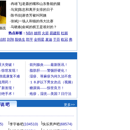
·
冉雄飞
|
老聂的嘴和山东鲁能的腿
·
马寅
|
陈忠和离开女排的日子
·
陈书佳
|
谢杏芳被叫阿姨
·
张斌
|
一场人和猫的伟大比赛
·
马晓春
|
俞斌的棋王是谁封的？
缅战
热点标签：
NBA
姚明
火箭
易建联
杜丽
治郅
刘翔
殷铁生
郎平
全明星
麦迪
于芬
欧冠
弗
说 吧
更多>>
5)
李宇春吧
(104510)
快乐男声吧
(68574)