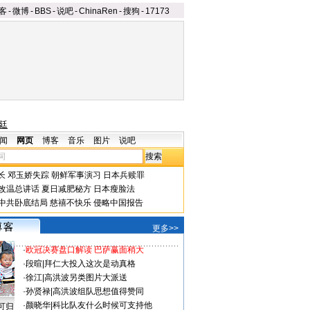
客
-
微博
-
BBS
-
说吧
-
ChinaRen
-
搜狗
-
17173
根廷
闻
网页
博客
音乐
图片
说吧
长
邓玉娇失踪
朝鲜军事演习
日本兵赎罪
改温总讲话
夏日减肥秘方
日本瘦脸法
中共卧底结局
慈禧不快乐
侵略中国报告
更多>>
·
欧冠决赛盘口解读 巴萨赢面稍大
·
段暄
|
拜仁大投入这次是动真格
·
徐江
|
高洪波另类图片大派送
·
孙贤禄
|
高洪波组队思想值得赞同
·
颜晓华
|
科比队友什么时候可支持他
可归