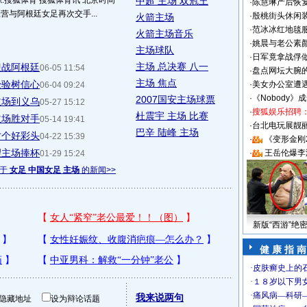
源:搜狐体育 搜狐体育讯 北京时间
中超 主场 双冠王
·
陈慧琳产后恢复
营与阿根廷女足再次交手...
·
殷桃街头休闲装
火箭主场
·
范冰冰红地毯
火箭主场音乐
·
姚晨与老公素
主场球队
·
日军竟拿战俘
主场 总决赛 八一
迎战阿根廷
06-05 11:54
·
盘点网坛大腕
主场 焦点
经验树信心
·
美女办公室遭
06-04 09:24
·
《Nobody》
2007国安主场球票
主场到义乌
05-27 15:12
·
搜狐娱乐招聘
杜震宇 主场 比赛
主场胜对手
05-14 19:41
·
台北电玩展靓丽S
巴辛 陆峰 主场
讨个好彩头
04-22 15:39
·
《变形金刚
望主场捧杯
·
王岳伦爆李
01-29 15:24
关于
女足 中国女足 主场
的新闻>>
新版“西游”绝
健 康 指 南
我来说两句
隐藏地址
设为辩论话题