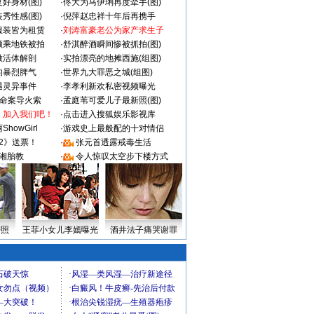
好身材(图)
·
佟大为马伊琍再度牵手(图)
秀性感(图)
·
倪萍赵忠祥十年后再携手
服装皆为租赁
·
刘涛富豪老公为家产求生子
颜乘地铁被拍
·
舒淇醉酒瞬间惨被抓拍(图)
做活体解剖
·
实拍漂亮的地摊西施(组图)
的暴烈脾气
·
世界九大罪恶之城(组图)
遇灵异事件
·
李孝利新欢私密视频曝光
成命案导火索
·
孟庭苇可爱儿子最新照(图)
：加入我们吧！
·
点击进入搜狐娱乐影视库
howGirl
·
游戏史上最般配的十对情侣
2》送票！
·
张元首透露戒毒生活
湘胎教
·
令人惊叹太空步下楼方式
密照
王菲小女儿李嫣曝光
酒井法子痛哭谢罪