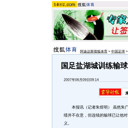
阿迪达斯搜狐体育
>
中国足球
国足盐湖城训练输球
2007年06月09日09:14
本报讯（记者朱煜明） 虽然朱
绩并不在意，但连续的输球已让他对
义。