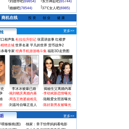
刘德华吧
(69854)
东方神起吧
(65744)
婚姻吧
(78544)
37℃女人吧
(6985)
商机在线
|
投 资
创 业
健 康
更多>>
对口相声集
杜拉拉升职记
张震讲故事
红楼梦
-精绝古城
世界名著
平凡的世界
货币战争2
毒杀毒专家
经典手机游游格斗集
福彩3D走势图
情史
李冰冰被爆已婚
揭秘生父离婚内幕
孕
·
揭刘晓庆离婚内幕
·
李幼斌新恋情曝光
婚
·
周迅王艳婆媳相见
·
陆毅爱女照首曝光
折
·
刘嘉玲自曝正造人
·
陈好新男友被曝光
 后
更多>>
喂猕猴桃(图)
·
独家：章子怡带妈妈看电影