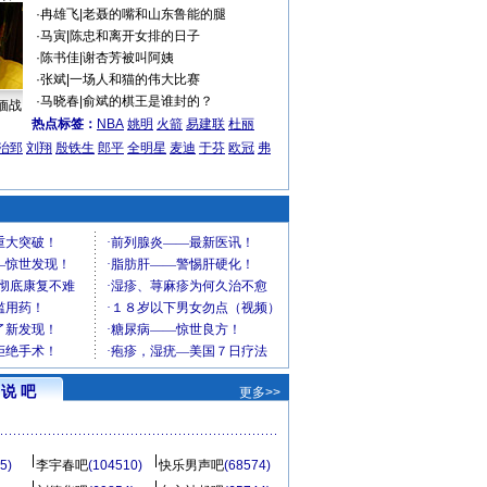
·
冉雄飞
|
老聂的嘴和山东鲁能的腿
·
马寅
|
陈忠和离开女排的日子
·
陈书佳
|
谢杏芳被叫阿姨
·
张斌
|
一场人和猫的伟大比赛
·
马晓春
|
俞斌的棋王是谁封的？
缅战
热点标签：
NBA
姚明
火箭
易建联
杜丽
治郅
刘翔
殷铁生
郎平
全明星
麦迪
于芬
欧冠
弗
说 吧
更多>>
5)
李宇春吧
(104510)
快乐男声吧
(68574)