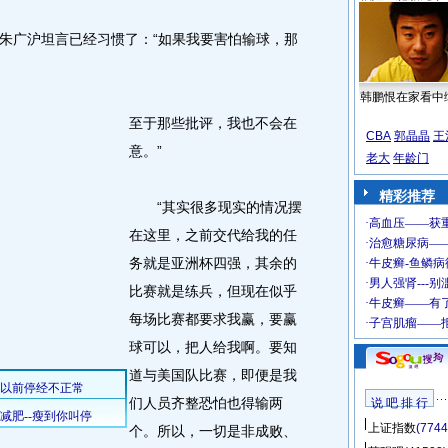
广沪坦言已经习惯了：“如果我要害怕输球，那
韩鹏恨在家看中
至于那些批评，我也不会在
CBA
郭晶晶
王
意。”
老大
年龄门
精彩推荐
“其实很多现实的情况摆
在这里，之前交代给我的任
务就是亚洲杯四强，其余的
比赛就是练兵，但现在似乎
每场比赛都要求我赢，要赢
球可以，把人给我啊。要知
道与美国队比赛，即便是我
们人员齐整恐怕也得输两
说 吧 排 行
上证指数
(7744
个。所以，一切是非成败、