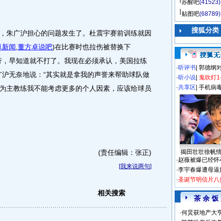
苏醒吧
(41523)
贴图吧
(68789)
搜狐分类
朱广沪担心的问题发生了。杜震宇赛前训练就因
卓新闻
,
董方卓说吧
)
在比赛时也拉伤被替换下
行，早知道就不打了。我现在必须承认，美国拉练
·
听评书
|
郭德纲
广沪无奈地说：“其实就是拿我的声誉来帮助球队做
·
听小说
|
鬼吹灯1
·
共享区
|
手机病
为主教练我不能考虑更多的个人因素，应该给球员
(责任编辑：张正)
揭田壮壮徐帆
·
赵薇被爆已经怀
[
我来说两句
]
·
李宇春爆遭母逼
·
圣诞节明信片八
相关搜索
茶 余 饭
·
何炅获地产大亨