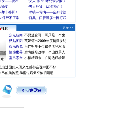
更多>>
焦点新闻
|
不要迷恋哥，哥只是一个鬼
贴贴图图
|
英媒评出2009年度搞怪发明
娱乐旮旯
|
当红明星不仅仅是名利双收
情感世界
|
后悔嫁给这样一个山西男人
型男索女
|
小糖精归来，在海边轻轻舞
口水
么出过国的人回来之后都会说中国不好
自己的旗袍照
暴雨过后天空依旧晴朗