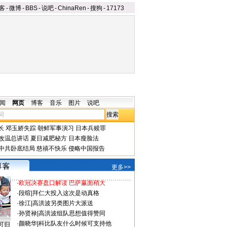
客
-
微博
-
BBS
-
说吧
-
ChinaRen
-
搜狗
-
17173
闻
网页
博客
音乐
图片
说吧
长
邓玉娇失踪
朝鲜军事演习
日本兵赎罪
改温总讲话
夏日减肥秘方
日本瘦脸法
中共卧底结局
慈禧不快乐
侵略中国报告
更多>>
·
欧冠决赛盘口解读 巴萨赢面稍大
·
段暄
|
拜仁大投入这次是动真格
·
徐江
|
高洪波另类图片大派送
·
孙贤禄
|
高洪波组队思想值得赞同
·
颜晓华
|
科比队友什么时候可支持他
可归