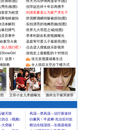
好身材(图)
·
佟大为马伊琍再度牵手(图)
秀性感(图)
·
倪萍赵忠祥十年后再携手
服装皆为租赁
·
刘涛富豪老公为家产求生子
颜乘地铁被拍
·
舒淇醉酒瞬间惨被抓拍(图)
做活体解剖
·
实拍漂亮的地摊西施(组图)
的暴烈脾气
·
世界九大罪恶之城(组图)
遇灵异事件
·
李孝利新欢私密视频曝光
成命案导火索
·
孟庭苇可爱儿子最新照(图)
：加入我们吧！
·
点击进入搜狐娱乐影视库
howGirl
·
游戏史上最般配的十对情侣
2》送票！
·
张元首透露戒毒生活
湘胎教
·
令人惊叹太空步下楼方式
密照
王菲小女儿李嫣曝光
酒井法子痛哭谢罪