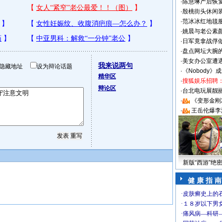
·
陈慧琳产后恢复
·
殷桃街头休闲装
·
范冰冰红地毯
·
姚晨与老公素
·
日军竟拿战俘
·
盘点网坛大腕
·
美女办公室遭
我来说两句
隐藏地址
设为辩论话题
·
《Nobody》
精华区
·
搜狐娱乐招聘
辩论区
·
台北电玩展靓丽S
·
《变形金刚
·
王岳伦爆李
新版“西游”绝
健 康 指 南