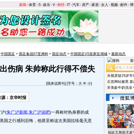
新闻
-
体育
-
S
-
娱乐
-
V
-
财经
-
IT
-
汽车
-
房产
-
家居
-
女人
-
视频
-
邮件
-
博
>
中国国足
>
国足备战07亚洲杯
>
国足动态
>
中国国足VS皇家盐湖城
>
最新动态
新
出伤病 朱帅称此行得不偿失
央视质疑29岁市
石首网站被黑
篡
[
我来说两句
] [字号：
大
中
小
]
宋美龄牛奶洗澡
来源：京华时报
广沪
(
朱广沪新闻
,
朱广沪说吧
)
一再称对热身赛的成
美国之行感到后悔，他甚至称这次美国拉练毫无意
福娃五胞胎无家