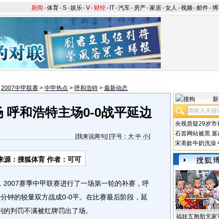
新闻
-
体育
-
S
-
娱乐
-
V
-
财经
-
IT
-
汽车
-
房产
-
家居
-
女人
-
视频
-
邮件
-
博
>
2007中甲联赛
>
中甲热点
>
呼和浩特
>
最新动态
新
 呼和浩特主场0-0战平延边
央视质疑29岁市
石首网站被黑
篡
[
我来说两句
] [字号：
大
中
小
]
宋美龄牛奶洗澡
来源：搜狐体育 作者：可可
，2007赛季中甲联赛进行了一场第一轮的补赛，呼
分钟的较量双方战成0-0平。在比赛最后阶段，延
判的判罚不满被红牌罚出了场。
福娃五胞胎无家