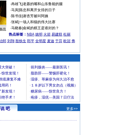
·
冉雄飞
|
老聂的嘴和山东鲁能的腿
·
马寅
|
陈忠和离开女排的日子
·
陈书佳
|
谢杏芳被叫阿姨
·
张斌
|
一场人和猫的伟大比赛
·
马晓春
|
俞斌的棋王是谁封的？
缅战
热点标签：
NBA
姚明
火箭
易建联
杜丽
治郅
刘翔
殷铁生
郎平
全明星
麦迪
于芬
欧冠
弗
说 吧
更多>>