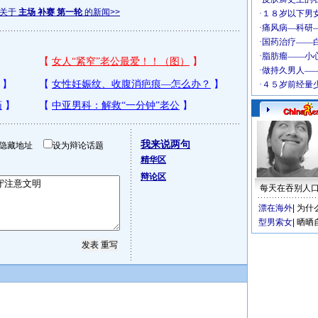
多关于
主场 补赛 第一轮
的新闻>>
我来说两句
隐藏地址
设为辩论话题
精华区
辩论区
每天在吞别人
漂在海外
|
为什
型男索女
|
晒晒