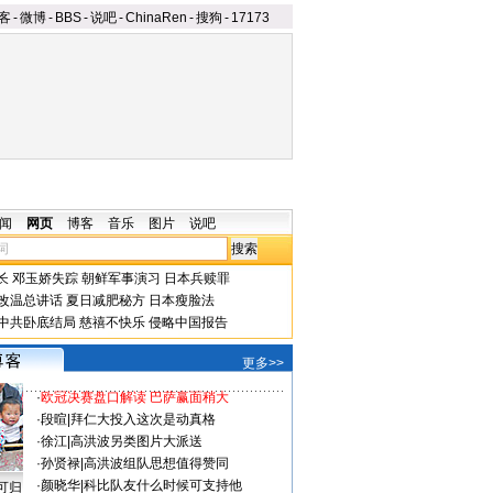
客
-
微博
-
BBS
-
说吧
-
ChinaRen
-
搜狗
-
17173
闻
网页
博客
音乐
图片
说吧
长
邓玉娇失踪
朝鲜军事演习
日本兵赎罪
改温总讲话
夏日减肥秘方
日本瘦脸法
中共卧底结局
慈禧不快乐
侵略中国报告
更多>>
·
欧冠决赛盘口解读 巴萨赢面稍大
·
段暄
|
拜仁大投入这次是动真格
·
徐江
|
高洪波另类图片大派送
·
孙贤禄
|
高洪波组队思想值得赞同
·
颜晓华
|
科比队友什么时候可支持他
可归