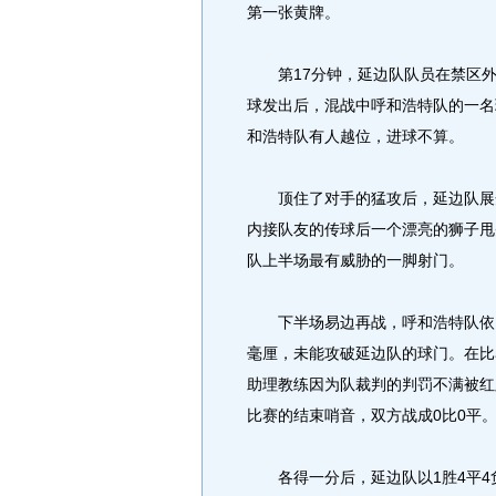
第一张黄牌。
第17分钟，延边队队员在禁区外
球发出后，混战中呼和浩特队的一名
和浩特队有人越位，进球不算。
顶住了对手的猛攻后，延边队展开
内接队友的传球后一个漂亮的狮子甩
队上半场最有威胁的一脚射门。
下半场易边再战，呼和浩特队依旧
毫厘，未能攻破延边队的球门。在比
助理教练因为队裁判的判罚不满被红
比赛的结束哨音，双方战成0比0平
各得一分后，延边队以1胜4平4负