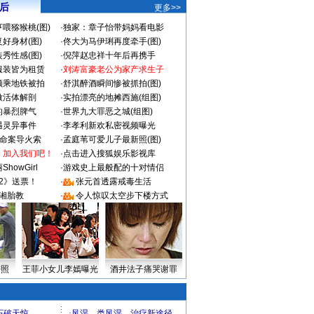
 后
更多>>
喂猕猴桃(图)
·
独家：章子怡带妈妈看电影
好身材(图)
·
佟大为马伊琍再度牵手(图)
秀性感(图)
·
倪萍赵忠祥十年后再携手
服装皆为租赁
·
刘涛富豪老公为家产求生子
颜乘地铁被拍
·
舒淇醉酒瞬间惨被抓拍(图)
做活体解剖
·
实拍漂亮的地摊西施(组图)
的暴烈脾气
·
世界九大罪恶之城(组图)
遇灵异事件
·
李孝利新欢私密视频曝光
成命案导火索
·
孟庭苇可爱儿子最新照(图)
：加入我们吧！
·
点击进入搜狐娱乐影视库
howGirl
·
游戏史上最般配的十对情侣
2》送票！
·
张元首透露戒毒生活
湘胎教
·
令人惊叹太空步下楼方式
密照
王菲小女儿李嫣曝光
酒井法子痛哭谢罪