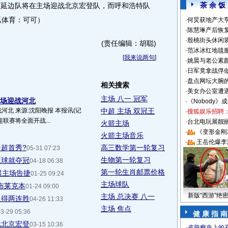
茶 余 饭
，延边队将在主场迎战北京宏登队，而呼和浩特队
狐体育：可可）
·
何炅获地产大亨
·
陈慧琳产后恢复
·
殷桃街头休闲装
(责任编辑：胡聪)
·
范冰冰红地毯
[
我来说两句
]
·
姚晨与老公素
·
日军竟拿战俘
·
盘点网坛大腕
相关搜索
·
美女办公室遭
主场 八一 冠军
主场迎战河北
·
《Nobody》
河北 来源:沈阳晚报 本报讯(记
中超 主场 双冠王
·
搜狐娱乐招聘
超联赛将全面开战...
·
台北电玩展靓丽S
火箭主场
·
《变形金刚
火箭主场音乐
·
王岳伦爆李
超首秀?
高三数学第一轮复习
05-31 07:23
生物第一轮复习
赢球就夺冠
04-18 06:38
第一轮生肖邮票价格
晨主场告捷
01-25 09:24
主场球队
布莱克本
01-24 09:00
新版“西游”绝
主场 总决赛 八一
取得两连胜
04-26 11:33
主场 焦点
3-29 05:36
健 康 指 南
战北京宏登
03-15 10:36