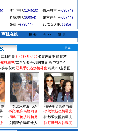
5)
李宇春吧
(104510)
快乐男声吧
(68574)
刘德华吧
(69854)
东方神起吧
(65744)
婚姻吧
(78544)
37℃女人吧
(6985)
商机在线
|
投 资
创 业
健 康
更多>>
对口相声集
杜拉拉升职记
张震讲故事
红楼梦
-精绝古城
世界名著
平凡的世界
货币战争2
毒杀毒专家
经典手机游游格斗集
福彩3D走势图
情史
李冰冰被爆已婚
揭秘生父离婚内幕
孕
·
揭刘晓庆离婚内幕
·
李幼斌新恋情曝光
婚
·
周迅王艳婆媳相见
·
陆毅爱女照首曝光
折
·
刘嘉玲自曝正造人
·
陈好新男友被曝光