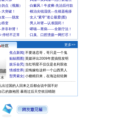
更多>>
焦点新闻
|
不要迷恋哥，哥只是一个鬼
贴贴图图
|
英媒评出2009年度搞怪发明
娱乐旮旯
|
当红明星不仅仅是名利双收
情感世界
|
后悔嫁给这样一个山西男人
型男索女
|
小糖精归来，在海边轻轻舞
口水
么出过国的人回来之后都会说中国不好
自己的旗袍照
暴雨过后天空依旧晴朗