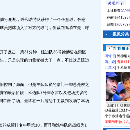
说 吧 排 行
上证指数
(7744
苏醒吧
(41523)
防守犯规，呼和浩特队获得了一个任意球。任意
贴图吧
(68789)
球员把球顶入了对方的球门，但裁判鸣哨在先，呼
搜狐分类
了反击，第31分钟，延边队36号徐赫哲在禁区
·
听评书
|
郭德纲
头，只是头球的力量稍微大了一点，不过这是延边
·
听小说
|
鬼吹灯1
·
共享区
|
手机病
控制了局面，但是主队队员的临门一脚总是差之
赛的最后阶段，延边队7号崔永哲以及进场抗议的
牌罚出了场。最终在一片混乱中主裁判吹响了本场
揭田壮壮徐帆
。
·
赵薇被爆已经怀
·
李宇春爆遭母逼
·
圣诞节明信片八
的成绩排名中甲第10，而呼和浩特队的战绩为1