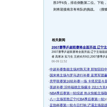
胜3平6负，排在倒数第二位。下轮
则将迎接南京有有队的挑战。 （搜
相关新闻
2007赛季乒超联赛将全面开战 辽宁
2007赛季乒超联赛将全面开战 辽宁主场迎战
者 高寒冰 实习生 王婷)6月9日,2007赛季乒
06-09 11:52
·
中超补赛鲁能主场对阵天津 郑智回归中
·
国米将主场与罗马进行补赛 蓝黑军团
·
意甲联赛第16轮补赛一场 卡塔尼亚今
·
英超补赛:沃特福德主场爆冷 2比1力克
·
NBA季后赛第一轮综述 热火快船主场
·
八一主场苦胜辽宁(CBA季后赛第一轮)
0
·
足协杯赛第一轮今日打响 浐灞主场迎