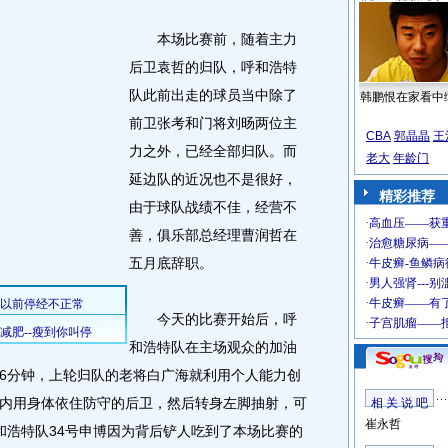
本场比赛前，随着主力
后卫袁哲的归队，呼和浩特
队此前出走的球员当中除了
韩鹏恨在家看中
前卫张考和门将刘旸两位主
CBA
郭晶晶
王
力之外，已经全部归队。而
老大
年龄门
延边队的近况也不是很好，
精彩推荐
由于球队战绩不佳，经营不
善，俱乐部总经理曹润哲在
五月底辞职。
今天的比赛开始后，呼
和浩特队在主场观众的加油
6分钟，上轮归队的老将白广海就利用个人能力创
内用身体依住防守的后卫，然后转身左脚抽射，可
相 关 说 吧
崔永哲
和浩特队34号申博因为背后铲人吃到了本场比赛的