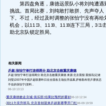
第四盘角逐，康德远景队小将刘纯遭遇
挑战。首局比赛，刘纯敢打敢拼、先声夺人，
下。不过，经过及时调整的张怡宁没有再给
机会，以11∶3、11∶8、11∶8连下三局，3∶
助北京队锁定胜局。
相关新闻
乒超:张怡宁单打连得两分 助北京击败重庆康德
乒超:张怡宁单打连得两分 助北京击败重庆康德 来源:北京晨报 晨报讯(记者
刘莹)2007年中国乒超联赛昨日在全国各主场拉开战幕,萨格勒布世乒赛状态
不佳的张怡宁(资料...
06-10 13:13
·
重庆康德败走京城 俱乐部:结果比预想的要好
06-10 12:34
·
3比1力克升班马 北京首创迎来乒超新赛季开门红
06-09 19:59