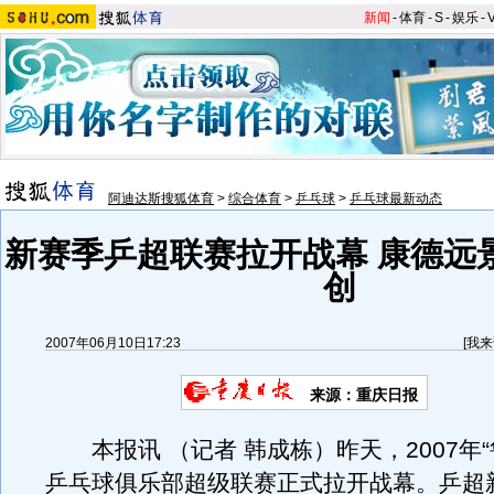
新闻
-
体育
-
S
-
娱乐
-
阿迪达斯搜狐体育
>
综合体育
>
乒乓球
>
乒乓球最新动态
新赛季乒超联赛拉开战幕 康德远
创
2007年06月10日17:23
[
我来
来源：重庆日报
本报讯 （记者 韩成栋）昨天，2007年“
乒乓球俱乐部超级联赛正式拉开战幕。乒超