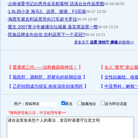
·
云南省委书记白恩培会见郁慕明 话滇台合作远景图
06-08 08:55
·
1.8L四小龙 海马3、远景、骏捷、F3买谁
06-07 10:30
·
海西车展吉利远景意向订车超卡罗拉
06-04 16:40
·
图文:2007青少年健康论坛揭幕 嘉宾席远景一瞥
06-04 15:24
·
民族品牌走向自信 吉利远景下一个花冠?
06-04 14:21
更多关于
远景 张怡宁 康德
的新闻>>
用户：
匿名
隐藏地址
设为辩论话题
*搜狗拼音输入法，中文处理专家>>