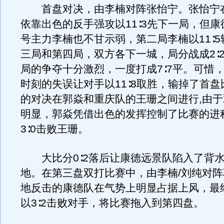
首盘对决，由李楠对阵张怡宁。张怡宁
依靠出色的反手强攻以11∶3先下一局，但
号主力李楠也不甘示弱，第二局李楠以11∶
三局和第四局，双方各下一城，局分战成2∶
局的争夺十分激烈，一度打成7∶7平。可惜
时刻的失误让对手以11∶8取胜，输掉了首
的对决在郭焱和重庆队的王珊之间进行,由
明显，郭焱凭借出色的发挥控制了比赛的进
3∶0击败王珊。
大比分0∶2落后让康德远景队陷入了背
地。在第三盘双打比赛中，由李楠/刘纯对阵郭
地反击的康德队在气势上明显占据上风，最终
以3∶2击败对手，将比赛拖入到第四盘。