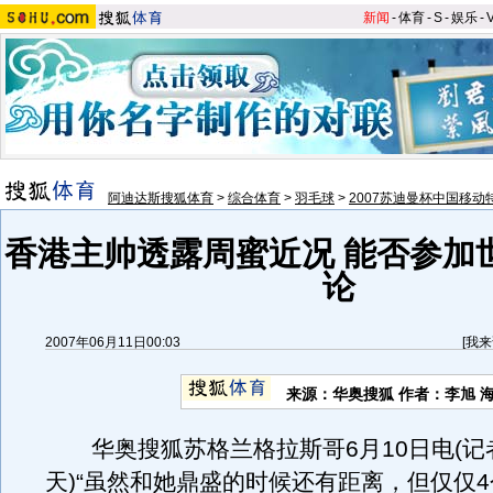
新闻
-
体育
-
S
-
娱乐
-
阿迪达斯搜狐体育
>
综合体育
>
羽毛球
>
2007苏迪曼杯中国移动
香港主帅透露周蜜近况 能否参加
论
2007年06月11日00:03
[
我来
来源：华奥搜狐 作者：李旭 
华奥搜狐苏格兰格拉斯哥6月10日电(记
天)“虽然和她鼎盛的时候还有距离，但仅仅