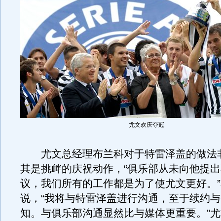
尤文欢庆夺冠
尤文总经理布兰科对于特雷泽盖的做法
其是挑衅的庆祝动作，“俱乐部从未向他提
议，我们所有的工作都是为了使尤文更好。
说，“我将与特雷泽盖进行沟通，至于续约
知。与俱乐部沟通显然比与媒体更重要。”