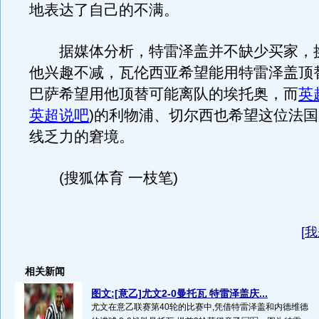
地表达了自己的不满。
据媒体分析，特雷泽盖并不缺少买家，
他兴趣不减，瓦伦西亚希望能用特雷泽盖顶
巴萨希望用他顶替可能离队的埃托奥，而
英
英超说吧
)
的利物浦、切尔西也希望这位法国
线乏力的窘境。
(搜狐体育 一枝笔)
[
我
相关新闻
图文:[意乙]尤文2-0曼托瓦 特雷泽盖庆...
尤文在意乙联赛第40轮的比赛中,凭借特雷泽盖和内德维德