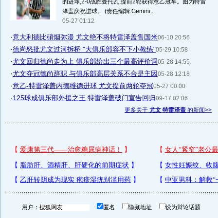
的进球,2-0战胜曼托瓦,提前2轮获得意乙冠军。图为特雷
泽盖庆祝进球。 (责任编辑:Gemini...
05-27 01:12
·
意大利德比硝烟弥漫 尤文绝不将特雷泽盖售国米
06-10 20:56
·
德尚怒批尤文过河拆桥 "大俱乐部容不下小教练"
05-29 10:58
·
尤文回归德尚走为上 俱乐部给出三个最高评价词
05-28 14:55
·
尤文夺冠德尚辞职 与俱乐部高层关系不合是主因
05-28 12:18
·
意乙-特雷泽盖内德维德进球 尤文提前两轮夺冠
05-27 00:00
·
125球成俱乐部外援之王 特雷泽盖破门宣告回归
09-17 02:06
更多关于
尤文 特雷泽盖
的新闻>>
用户：
匿名
隐藏地址
设为辩论话题