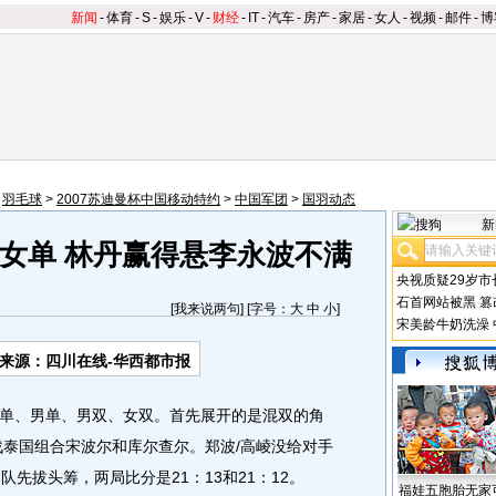
新闻
-
体育
-
S
-
娱乐
-
V
-
财经
-
IT
-
汽车
-
房产
-
家居
-
女人
-
视频
-
邮件
-
博
>
羽毛球
>
2007苏迪曼杯中国移动特约
>
中国军团
>
国羽动态
新
女单 林丹赢得悬李永波不满
央视质疑29岁市
石首网站被黑
篡
[
我来说两句
] [字号：
大
中
小
]
宋美龄牛奶洗澡
来源：四川在线-华西都市报
、男单、男双、女双。首先展开的是混双的角
战泰国组合宋波尔和库尔查尔。郑波/高崚没给对手
先拔头筹，两局比分是21：13和21：12。
福娃五胞胎无家