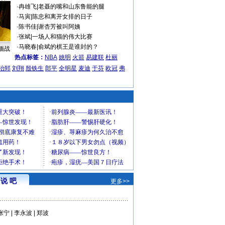
·
冉雄飞
|
老聂的嘴和山东鲁能的腿
·
马寅
|
陈忠和离开女排的日子
·
陈书佳
|
谢杏芳被叫阿姨
·
张斌
|
一场人和猫的伟大比赛
·
马晓春
|
俞斌的棋王是谁封的？
缅战
热点标签：
NBA
姚明
火箭
易建联
杜丽
治郅
刘翔
殷铁生
郎平
全明星
麦迪
于芬
欧冠
弗
说 吧
更多>>
张宁
|
李永波
|
郑波