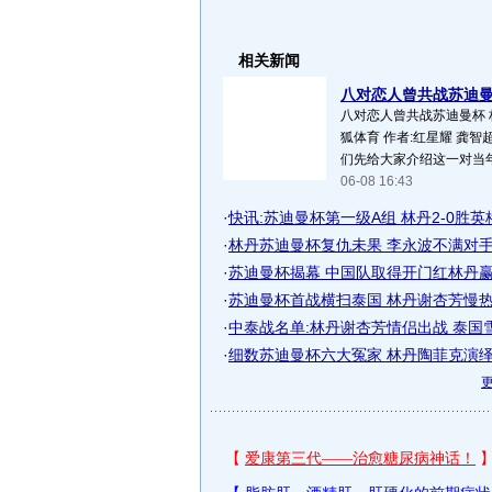
相关新闻
八对恋人曾共战苏迪曼杯
八对恋人曾共战苏迪曼杯 
狐体育 作者:红星耀 龚智
们先给大家介绍这一对当年
06-08 16:43
·
快讯:苏迪曼杯第一级A组 林丹2-0胜
·
林丹苏迪曼杯复仇未果 李永波不满对
·
苏迪曼杯揭幕 中国队取得开门红林丹
·
苏迪曼杯首战横扫泰国 林丹谢杏芳慢
·
中泰战名单:林丹谢杏芳情侣出战 泰国
·
细数苏迪曼杯六大冤家 林丹陶菲克演绎