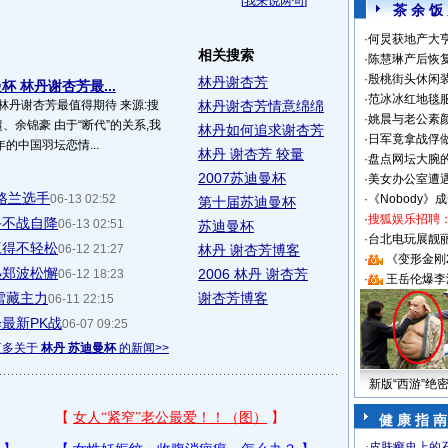
[
我来说两句
]
茶 余 饭
·
何炅获地产大亨
相关搜索
·
陈慧琳产后恢复
·
殷桃街头休闲装
林丹谢杏芳
 林丹谢杏芳最...
·
范冰冰红地毯
林丹谢杏芳最值得期待 来源:搜
林丹谢杏芳情意绵绵
·
姚晨与老公素
超、余锦豪 由于“断代”的关系,我
林丹如何追求谢杏芳
·
日军竟拿战俘
的中国羽坛恋情...
林丹 谢杏芳 较量
·
盘点网坛大腕
2007苏迪曼杯
·
美女办公室遭
英格兰选手
06-13 02:52
·
《Nobody》
第十届苏迪曼杯
·
搜狐娱乐招聘
手不战自降
06-13 02:51
苏迪曼杯
·
台北电玩展靓丽S
赢得不轻松
06-12 21:27
林丹 谢杏芳博客
·
《变形金刚
热郑波松懈
2006 林丹 谢杏芳
06-12 18:23
·
王岳伦爆李
雪藏主力
谢杏芳博客
06-11 22:15
最新PK战
06-07 09:25
更多关于
林丹 苏迪曼杯
的新闻>>
新版“西游”绝
健 康 指 南