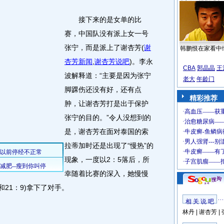
接下来的是女单的比
赛，中国队没有派上女一号
张宁，而是派上了谢杏芳
(
谢
韩鹏恨在家看中
杏芳新闻
,
谢杏芳说吧
)
。李永
CBA
郭晶晶
王
波解释道：“主要是因为张宁
老大
年龄门
脚踝伤还没有好，还有点
精彩推荐
肿，让谢杏芳打是出于保护
张宁的目的。”令人没想到的
是，谢杏芳在面对泰国的索
拉蒂加时还是出现了“慢热”的
现象，一度以2：5落后，所
幸随着比赛的深入，她慢慢
和21：9)拿下了对手。
相 关 说 吧
林丹
|
谢杏芳
|