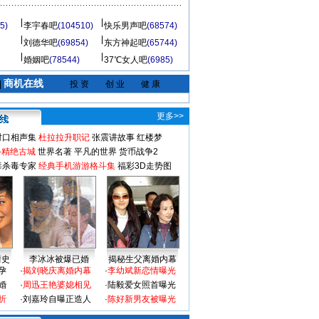
5)
李宇春吧
(104510)
快乐男声吧
(68574)
刘德华吧
(69854)
东方神起吧
(65744)
婚姻吧
(78544)
37℃女人吧
(6985)
商机在线
|
投 资
创 业
健 康
更多>>
对口相声集
杜拉拉升职记
张震讲故事
红楼梦
-精绝古城
世界名著
平凡的世界
货币战争2
毒杀毒专家
经典手机游游格斗集
福彩3D走势图
情史
李冰冰被爆已婚
揭秘生父离婚内幕
孕
·
揭刘晓庆离婚内幕
·
李幼斌新恋情曝光
婚
·
周迅王艳婆媳相见
·
陆毅爱女照首曝光
折
·
刘嘉玲自曝正造人
·
陈好新男友被曝光