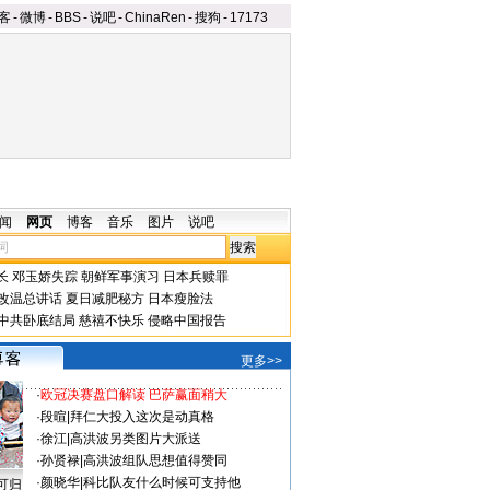
客
-
微博
-
BBS
-
说吧
-
ChinaRen
-
搜狗
-
17173
闻
网页
博客
音乐
图片
说吧
长
邓玉娇失踪
朝鲜军事演习
日本兵赎罪
改温总讲话
夏日减肥秘方
日本瘦脸法
中共卧底结局
慈禧不快乐
侵略中国报告
更多>>
·
欧冠决赛盘口解读 巴萨赢面稍大
·
段暄
|
拜仁大投入这次是动真格
·
徐江
|
高洪波另类图片大派送
·
孙贤禄
|
高洪波组队思想值得赞同
·
颜晓华
|
科比队友什么时候可支持他
可归