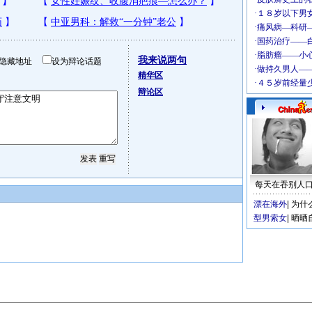
我来说两句
隐藏地址
设为辩论话题
精华区
辩论区
每天在吞别人
漂在海外
|
为什
型男索女
|
晒晒