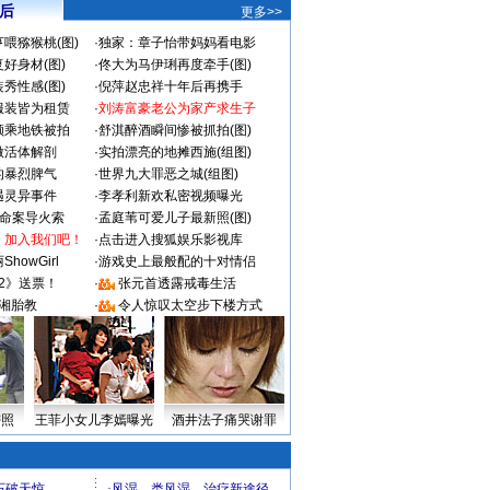
 后
更多>>
喂猕猴桃(图)
·
独家：章子怡带妈妈看电影
好身材(图)
·
佟大为马伊琍再度牵手(图)
秀性感(图)
·
倪萍赵忠祥十年后再携手
服装皆为租赁
·
刘涛富豪老公为家产求生子
颜乘地铁被拍
·
舒淇醉酒瞬间惨被抓拍(图)
做活体解剖
·
实拍漂亮的地摊西施(组图)
的暴烈脾气
·
世界九大罪恶之城(组图)
遇灵异事件
·
李孝利新欢私密视频曝光
成命案导火索
·
孟庭苇可爱儿子最新照(图)
：加入我们吧！
·
点击进入搜狐娱乐影视库
howGirl
·
游戏史上最般配的十对情侣
2》送票！
·
张元首透露戒毒生活
湘胎教
·
令人惊叹太空步下楼方式
密照
王菲小女儿李嫣曝光
酒井法子痛哭谢罪