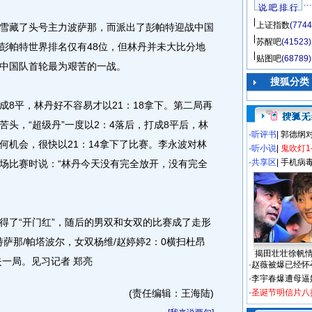
说 吧 排 行
上证指数
(7744
藏了头号主力波萨那，而派出了彭帕特迎战中国
苏醒吧
(41523)
彭帕特世界排名仅有48位，但林丹并未大比分地
贴图吧
(68789)
中国队首轮最为艰苦的一战。
搜狐分类
平，林丹好不容易才以21：18拿下。第二局再
头，“超级丹”一度以2：4落后，打成8平后，林
·
听评书
|
郭德纲
何机会，很快以21：14拿下了比赛。李永波对林
·
听小说
|
鬼吹灯1
·
共享区
|
手机病
场比赛时说：“林丹今天没有完全放开，没有完全
了“开门红”，随后的男双和女双的比赛成了走形
特萨那/帕塔波尔，女双杨维/赵婷婷2：0横扫杜昂
揭田壮壮徐帆
失一局。见习记者 郑亮
·
赵薇被爆已经怀
·
李宇春爆遭母逼
(责任编辑：王海陆)
·
圣诞节明信片八