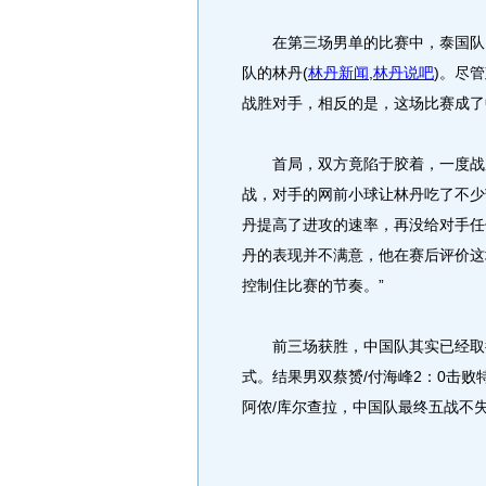
在第三场男单的比赛中，泰国队雪
队的林丹
(
林丹新闻
,
林丹说吧
)
。尽管
战胜对手，相反的是，这场比赛成了
首局，双方竟陷于胶着，一度战成8
战，对手的网前小球让林丹吃了不少苦
丹提高了进攻的速率，再没给对手任
丹的表现并不满意，他在赛后评价这
控制住比赛的节奏。”
前三场获胜，中国队其实已经取得
式。结果男双蔡赟/付海峰2：0击败
阿侬/库尔查拉，中国队最终五战不