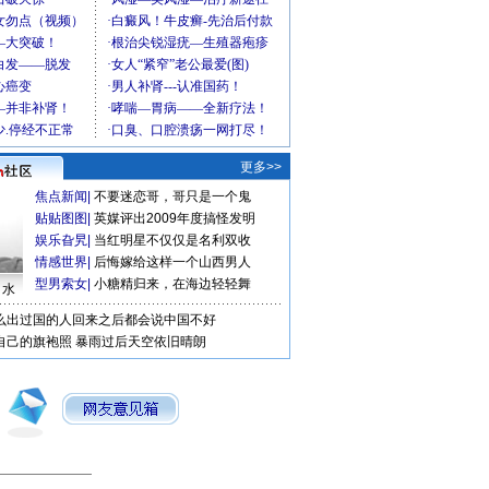
更多>>
焦点新闻
|
不要迷恋哥，哥只是一个鬼
贴贴图图
|
英媒评出2009年度搞怪发明
娱乐旮旯
|
当红明星不仅仅是名利双收
情感世界
|
后悔嫁给这样一个山西男人
型男索女
|
小糖精归来，在海边轻轻舞
口水
么出过国的人回来之后都会说中国不好
自己的旗袍照
暴雨过后天空依旧晴朗