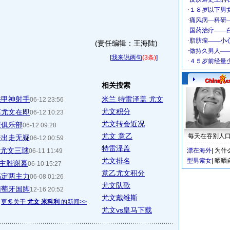
(责任编辑：王海陆)
[
我来说两句
(3条)
]
相关搜索
法甲神射手
米兰 特雷泽盖 尤文
06-12 23:56
尤文积分
离尤文在即
06-12 10:23
尤文转会近况
轰俱乐部
06-12 09:28
尤文 意乙
每天在吞别人
盖出走无疑
06-12 00:59
特雷泽盖
入尤文三球
漂在海外
|
为什
06-11 11:49
尤文排名
型男索女
|
晒晒
 主胜谢幕
06-10 15:27
意乙尤文积分
搞定两主力
06-08 01:26
尤文队歌
葡萄牙国脚
12-16 20:52
尤文戴维斯
更多关于
尤文 米科利
的新闻>>
尤文vs皇马下载