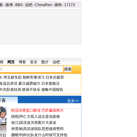
客
-
微博
-
BBS
-
说吧
-
ChinaRen
-
搜狗
-
17173
闻
网页
博客
音乐
图片
说吧
长
邓玉娇失踪
朝鲜军事演习
日本兵赎罪
改温总讲话
夏日减肥秘方
日本瘦脸法
中共卧底结局
慈禧不快乐
侵略中国报告
更多>>
·
欧冠决赛盘口解读 巴萨赢面稍大
·
段暄
|
拜仁大投入这次是动真格
·
徐江
|
高洪波另类图片大派送
·
孙贤禄
|
高洪波组队思想值得赞同
·
颜晓华
|
科比队友什么时候可支持他
可归