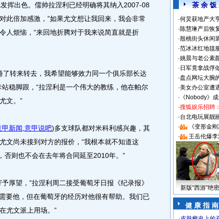
挥出色。儒帅拉涅利已经明确将其纳入2007-08
茶 余 饭
对此倍加感激，”如果尤文想让我回来，我会非常
·
何炅获地产大亨
·
陈慧琳产后恢复
令人烦恼，“来回地折腾对于我来说简直就是折
·
殷桃街头休闲装
·
范冰冰红地毯
·
姚晨与老公素
·
日军竟拿战俘
倦了转来转去，我希望能够效力同一个俱乐部长达
·
盘点网坛大腕
卡站稳脚跟，“拉涅利是一个伟大的教练，他在帕尔
·
美女办公室遭
·
《Nobody》
尤文。”
·
搜狐娱乐招聘
·
台北电玩展靓丽S
·
《变形金刚
意甲新闻
,
意甲说吧
)
多支球队都对米科利感兴趣，其
·
王岳伦爆李
尤文尚未接到对方的报价，“我根本就不知道这
，否则也不会在去年将合同延至2010年。”
予厚望，”拉涅利周二接受葡萄牙日报《纪录报》
新版“西游”绝
不需要他，但在葡萄牙的经历对他很有帮助。我们已
健 康 指 南
在尤文派上用场。”