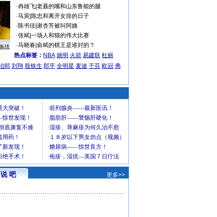
·
冉雄飞
|
老聂的嘴和山东鲁能的腿
·
马寅
|
陈忠和离开女排的日子
·
陈书佳
|
谢杏芳被叫阿姨
·
张斌
|
一场人和猫的伟大比赛
·
马晓春
|
俞斌的棋王是谁封的？
缅战
热点标签：
NBA
姚明
火箭
易建联
杜丽
治郅
刘翔
殷铁生
郎平
全明星
麦迪
于芬
欧冠
弗
说 吧
更多>>