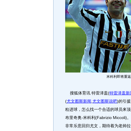
米科利即将重返
搜狐体育讯 特雷泽盖
(
特雷泽盖新
(
尤文图斯新闻
,
尤文图斯说吧
)
的引援
粒进球，怎么找一个合适的球员来顶
布里奇奥-米科利(Fabrizio Mi
非常乐意回归尤文，期待着为老帅拉