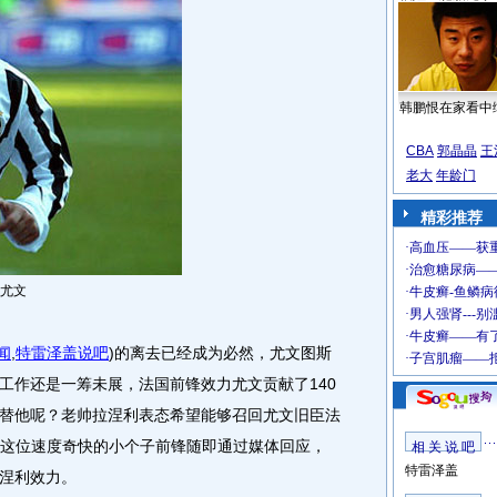
韩鹏恨在家看中
CBA
郭晶晶
王
老大
年龄门
精彩推荐
尤文
闻
,
特雷泽盖说吧
)
的离去已经成为必然，尤文图斯
工作还是一筹未展，法国前锋效力尤文贡献了140
替他呢？老帅拉涅利表态希望能够召回尤文旧臣法
ccoli)。这位速度奇快的小个子前锋随即通过媒体回应，
相 关 说 吧
特雷泽盖
涅利效力。