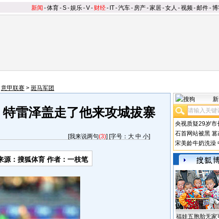
新闻
-
体育
-
S
-
娱乐
-
V
-
财经
-
IT
-
汽车
-
房产
-
家居
-
女人
-
视频
-
邮件
-
博
>
意甲联赛
>
斑马军团
新
 特雷泽盖走了他来攻城拔寨
央视质疑29岁市
石首网站被黑
篡
[
我来说两句
(3)
] [字号：
大
中
小
]
宋美龄牛奶洗澡
来源：搜狐体育 作者：一枝笔
福娃五胞胎无家