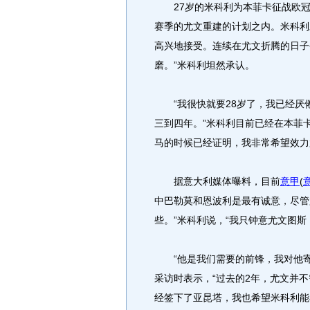
27岁的米科利为本菲卡征战欧冠发
赛季的尤文重建的计划之内。米科利
高兴地接受。连续在尤文折腾的日子
磨。”米科利坦然承认。
“我很快就要28岁了，我已经厌
三到四年。”米科利目前已经在本菲
马的时候已经证明，我非常希望效力
据意大利媒体曝料，目前
意甲
(
中巴勒莫和恩波利是最有诚意，尽管
些。”米科利说，“我只钟意尤文图斯
“他是我们需要的前锋，我对他寄
采访时表示，“过去的2年，尤文并
经签下了亚昆塔，我也希望米科利能