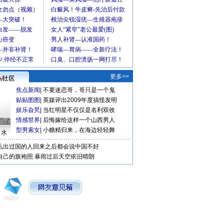
更多>>
焦点新闻
|
不要迷恋哥，哥只是一个鬼
贴贴图图
|
英媒评出2009年度搞怪发明
娱乐旮旯
|
当红明星不仅仅是名利双收
情感世界
|
后悔嫁给这样一个山西男人
型男索女
|
小糖精归来，在海边轻轻舞
口水
么出过国的人回来之后都会说中国不好
自己的旗袍照
暴雨过后天空依旧晴朗