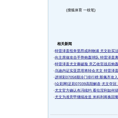
(搜狐体育 一枝笔)
相关新闻
·
特雷泽盖投奔里昂或利物浦 尤文欲买
·
向主席做攻击手势炮轰球队 特雷泽盖
·
特雷泽盖尤文撕破脸 意乙收官战后炮
·
乌迪内证实亚昆塔将转会尤文 特雷泽
·
进球彩07058期冷门排行榜:斯佩齐攻
·
[众彩网]足彩07039高阳解盘;尤文夺冠
·
尤文官方确认布冯续约 看拉涅利如何
·
尤文为准意甲继续改造 米科利将换回