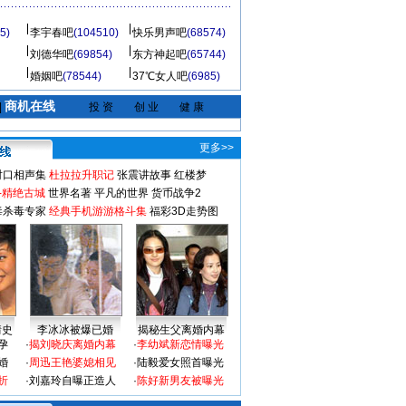
5)
李宇春吧
(104510)
快乐男声吧
(68574)
刘德华吧
(69854)
东方神起吧
(65744)
婚姻吧
(78544)
37℃女人吧
(6985)
商机在线
|
投 资
创 业
健 康
更多>>
对口相声集
杜拉拉升职记
张震讲故事
红楼梦
-精绝古城
世界名著
平凡的世界
货币战争2
毒杀毒专家
经典手机游游格斗集
福彩3D走势图
情史
李冰冰被爆已婚
揭秘生父离婚内幕
孕
·
揭刘晓庆离婚内幕
·
李幼斌新恋情曝光
婚
·
周迅王艳婆媳相见
·
陆毅爱女照首曝光
折
·
刘嘉玲自曝正造人
·
陈好新男友被曝光