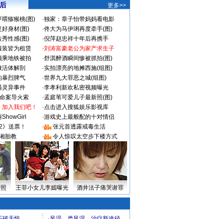
 后
更多>>
喂猕猴桃(图)
·
独家：章子怡带妈妈看电影
好身材(图)
·
佟大为马伊琍再度牵手(图)
秀性感(图)
·
倪萍赵忠祥十年后再携手
服装皆为租赁
·
刘涛富豪老公为家产求生子
颜乘地铁被拍
·
舒淇醉酒瞬间惨被抓拍(图)
做活体解剖
·
实拍漂亮的地摊西施(组图)
的暴烈脾气
·
世界九大罪恶之城(组图)
遇灵异事件
·
李孝利新欢私密视频曝光
成命案导火索
·
孟庭苇可爱儿子最新照(图)
：加入我们吧！
·
点击进入搜狐娱乐影视库
howGirl
·
游戏史上最般配的十对情侣
2》送票！
·
张元首透露戒毒生活
湘胎教
·
令人惊叹太空步下楼方式
密照
王菲小女儿李嫣曝光
酒井法子痛哭谢罪