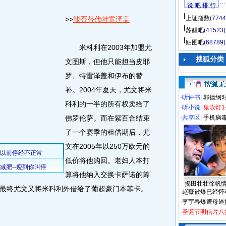
说 吧 排 行
上证指数
(7744
>>
能否替代特雷泽盖
苏醒吧
(41523)
贴图吧
(68789)
米科利在2003年加盟尤
搜狐分类
文图斯，但他只能担当皮耶
罗、特雷泽盖和伊布的替
补。2004年夏天，尤文将米
·
听评书
|
郭德纲
科利的一半的所有权卖给了
·
听小说
|
鬼吹灯1
佛罗伦萨。而在紫百合结束
·
共享区
|
手机病
了一个赛季的租借期后，尤
文在2005年以250万欧元的
低价将他购回。老妇人本打
算将他纳入交换卡萨诺的筹
揭田壮壮徐帆
最终尤文又将米科利外借给了葡超豪门本菲卡。
·
赵薇被爆已经怀
·
李宇春爆遭母逼
·
圣诞节明信片八