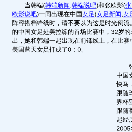
当韩端
(
韩端新闻
,
韩端说吧
)
和张欧影
(
张
欧影说吧
)
一同出现在中国
女足
(
女足新闻
,
女
阵容搭档锋线时，请不要以为这是时光倒流
的中国女足赴美拉练的首场比赛中，32岁的
出，她和韩端一起出现在前锋线上，在比赛
美国蓝天女足打成了0：0。
张
中国
快马，
跟随
界杯
跟随
起经
200