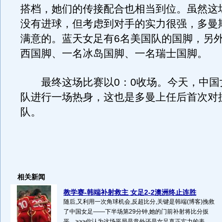
搭档，她们的传接配合也相当到位。虽然这
没有进球，但考虑到对手的实力很强，多曼
满意的。蓝天女足有6名美国队的国脚，另
西国脚、一名冰岛国脚、一名瑞士国脚。
最终这场比赛以0：0收场。今天，中国
队进行一场热身，这也是多曼上任后首次对
队。
相关新闻
教学赛-韩端补射救主 女足2-2澳洲终止连胜
随后,又利用一次角球机会,反超比分,关键是韩端(博客)挽救
了中国女足——下半场第29分钟,她的门前补射将比分扳
平。>>>你认为这场平局是意外还是女足真正实力的表