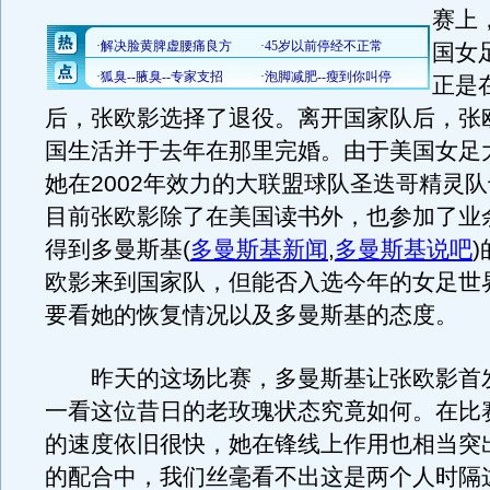
赛上
国女
正是
后，张欧影选择了退役。离开国家队后，张
国生活并于去年在那里完婚。由于美国女足
她在2002年效力的大联盟球队圣迭哥精灵
目前张欧影除了在美国读书外，也参加了业
得到多曼斯基
(
多曼斯基新闻
,
多曼斯基说吧
)
欧影来到国家队，但能否入选今年的女足世
要看她的恢复情况以及多曼斯基的态度。
昨天的这场比赛，多曼斯基让张欧影首
一看这位昔日的老玫瑰状态究竟如何。在比
的速度依旧很快，她在锋线上作用也相当突
的配合中，我们丝毫看不出这是两个人时隔