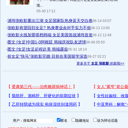
现...
05-30 17:12
·
浦玮张欧影重出江湖 女足国家队热身蓝天交白卷
06-14 03:07
·
张欧影有望回归女足? 热身赛业余对手实力不俗
06-13 13:50
·
张欧影火线加盟搭档韩端 女足美国首战浦玮首发
06-12 12:48
·
图文:[女足]中国1-0阿根廷 韩端庆祝队友进球
06-06 05:50
·
图文:[女足]女足起程赴美 韩端露齿
05-31 18:14
·
前女足“快马”张欧影完婚 目前在美国留学深造
09-27 02:21
更多关于
女足 张欧影
的新闻>>
用户：
匿名
隐藏地址
设为辩论话题