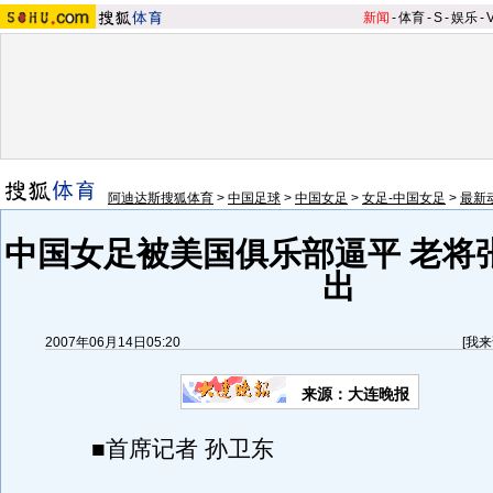
新闻
-
体育
-
S
-
娱乐
-
阿迪达斯搜狐体育
>
中国足球
>
中国女足
>
女足-中国女足
>
最新
中国女足被美国俱乐部逼平 老将
出
2007年06月14日05:20
[
我来
来源：大连晚报
■首席记者 孙卫东