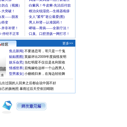
更多>>
焦点新闻
|
不要迷恋哥，哥只是一个鬼
贴贴图图
|
英媒评出2009年度搞怪发明
娱乐旮旯
|
当红明星不仅仅是名利双收
情感世界
|
后悔嫁给这样一个山西男人
型男索女
|
小糖精归来，在海边轻轻舞
口水
么出过国的人回来之后都会说中国不好
自己的旗袍照
暴雨过后天空依旧晴朗