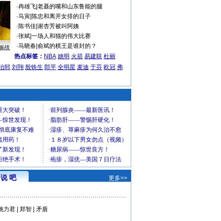
·
冉雄飞
|
老聂的嘴和山东鲁能的腿
·
马寅
|
陈忠和离开女排的日子
·
陈书佳
|
谢杏芳被叫阿姨
·
张斌
|
一场人和猫的伟大比赛
·
马晓春
|
俞斌的棋王是谁封的？
缅战
热点标签：
NBA
姚明
火箭
易建联
杜丽
治郅
刘翔
殷铁生
郎平
全明星
麦迪
于芬
欧冠
弗
说 吧
更多>>
姚力君
|
郑智
|
矛盾