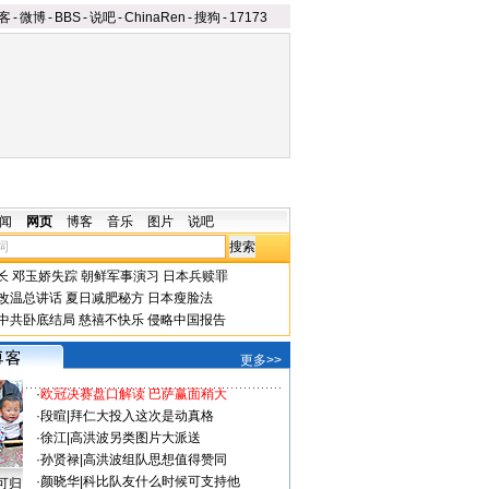
客
-
微博
-
BBS
-
说吧
-
ChinaRen
-
搜狗
-
17173
闻
网页
博客
音乐
图片
说吧
长
邓玉娇失踪
朝鲜军事演习
日本兵赎罪
改温总讲话
夏日减肥秘方
日本瘦脸法
中共卧底结局
慈禧不快乐
侵略中国报告
更多>>
·
欧冠决赛盘口解读 巴萨赢面稍大
·
段暄
|
拜仁大投入这次是动真格
·
徐江
|
高洪波另类图片大派送
·
孙贤禄
|
高洪波组队思想值得赞同
·
颜晓华
|
科比队友什么时候可支持他
可归