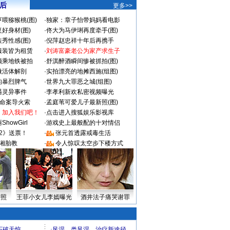
 后
更多>>
喂猕猴桃(图)
·
独家：章子怡带妈妈看电影
好身材(图)
·
佟大为马伊琍再度牵手(图)
秀性感(图)
·
倪萍赵忠祥十年后再携手
服装皆为租赁
·
刘涛富豪老公为家产求生子
颜乘地铁被拍
·
舒淇醉酒瞬间惨被抓拍(图)
做活体解剖
·
实拍漂亮的地摊西施(组图)
的暴烈脾气
·
世界九大罪恶之城(组图)
遇灵异事件
·
李孝利新欢私密视频曝光
成命案导火索
·
孟庭苇可爱儿子最新照(图)
：加入我们吧！
·
点击进入搜狐娱乐影视库
howGirl
·
游戏史上最般配的十对情侣
2》送票！
·
张元首透露戒毒生活
湘胎教
·
令人惊叹太空步下楼方式
密照
王菲小女儿李嫣曝光
酒井法子痛哭谢罪