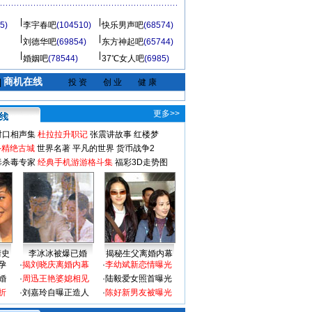
5)
李宇春吧
(104510)
快乐男声吧
(68574)
刘德华吧
(69854)
东方神起吧
(65744)
婚姻吧
(78544)
37℃女人吧
(6985)
商机在线
|
投 资
创 业
健 康
更多>>
对口相声集
杜拉拉升职记
张震讲故事
红楼梦
-精绝古城
世界名著
平凡的世界
货币战争2
毒杀毒专家
经典手机游游格斗集
福彩3D走势图
情史
李冰冰被爆已婚
揭秘生父离婚内幕
孕
·
揭刘晓庆离婚内幕
·
李幼斌新恋情曝光
婚
·
周迅王艳婆媳相见
·
陆毅爱女照首曝光
折
·
刘嘉玲自曝正造人
·
陈好新男友被曝光