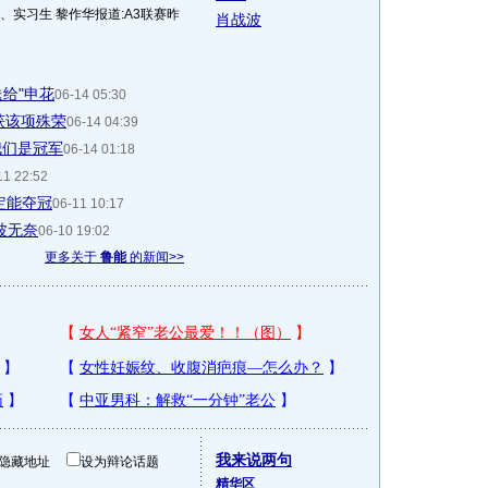
、实习生 黎作华报道:A3联赛昨
肖战波
送给"申花
06-14 05:30
获该项殊荣
06-14 04:39
我们是冠军
06-14 01:18
11 22:52
定能夺冠
06-11 10:17
战波无奈
06-10 19:02
更多关于
鲁能
的新闻>>
我来说两句
隐藏地址
设为辩论话题
精华区