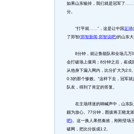
如果山东输掉，我们就是冠军了……”
分。
“打平就……”，这是让中国
足球
(
了郑智
(
郑智新闻
,
郑智说吧
)
的山东大
8分钟，就让鲁能队和全场几万球
会打破场上僵局；8分钟之后，崔成
从他身下漏入网内，比分扩大为2:
0:3的那个惨败。“这样下去，冠军
队友，得到了肯定的答复。
在主场球迷的呐喊声中，山东队还
颇为放心。77分钟，图拔将王晓龙
吧
)
。这一换人果然奏效，刚刚登场
破网，把比分扳成1:2。