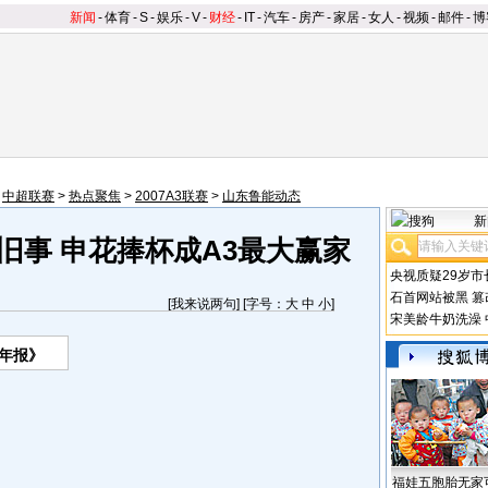
新闻
-
体育
-
S
-
娱乐
-
V
-
财经
-
IT
-
汽车
-
房产
-
家居
-
女人
-
视频
-
邮件
-
博
>
中超联赛
>
热点聚焦
>
2007A3联赛
>
山东鲁能动态
新
旧事 申花捧杯成A3最大赢家
央视质疑29岁市
石首网站被黑
篡
[
我来说两句
] [字号：
大
中
小
]
宋美龄牛奶洗澡
年报》
福娃五胞胎无家