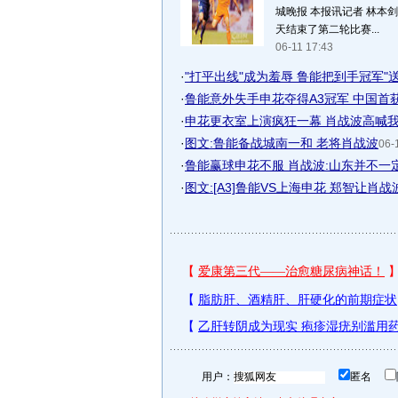
城晚报 本报讯记者 林本剑
天结束了第二轮比赛...
06-11 17:43
·
"打平出线"成为羞辱 鲁能把到手冠军"
·
鲁能意外失手申花夺得A3冠军 中国首
·
申花更衣室上演疯狂一幕 肖战波高喊
·
图文:鲁能备战城南一和 老将肖战波
06-
·
鲁能赢球申花不服 肖战波:山东并不一
·
图文:[A3]鲁能VS上海申花 郑智让肖
用户：
匿名