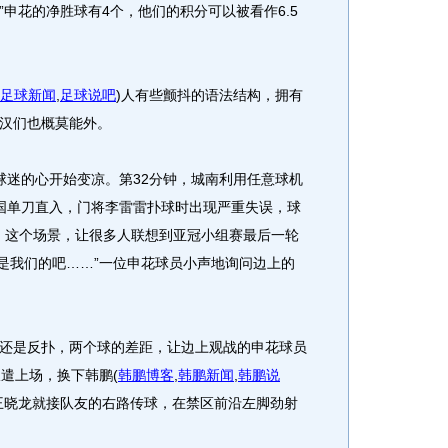
申花的净胜球有4个，他们的积分可以被看作6.5
足球新闻
,
足球说吧
)
人有些颤抖的语法结构，拥有
汉们也概莫能外。
迷的心开始变凉。第32分钟，城南利用任意球机
国单刀直入，门将李雷雷扑球时出现严重失误，球
0。这个场景，让很多人联想到亚冠小组赛最后一轮
就是我们的吧……”一位申花球员小声地询问边上的
是反扑，两个球的差距，让边上观战的申花球员
派遣上场，换下韩鹏
(
韩鹏博客
,
韩鹏新闻
,
韩鹏说
王晓龙就接队友的右路传球，在禁区前沿左脚劲射