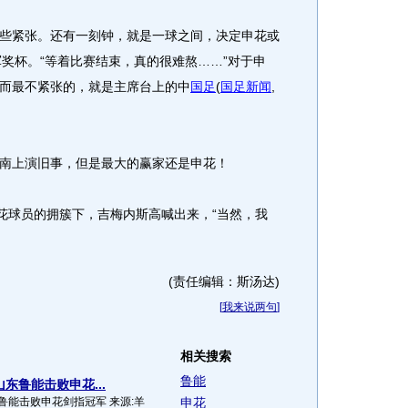
紧张。还有一刻钟，就是一球之间，决定申花或
军奖杯。“等着比赛结束，真的很难熬……”对于申
而最不紧张的，就是主席台上的中
国足
(
国足新闻
,
上演旧事，但是最大的赢家还是申花！
球员的拥簇下，吉梅内斯高喊出来，“当然，我
(责任编辑：斯汤达)
[
我来说两句
]
相关搜索
鲁能
东鲁能击败申花...
鲁能击败申花剑指冠军 来源:羊
申花