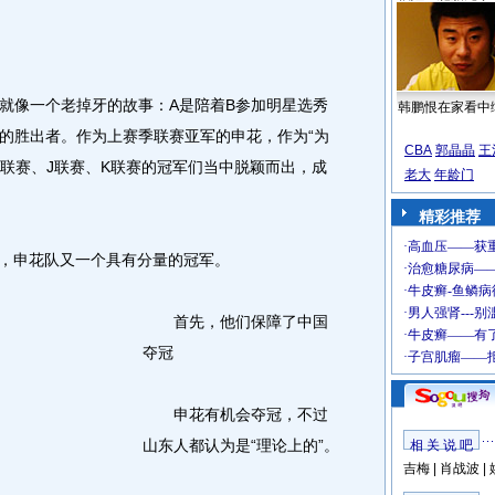
像一个老掉牙的故事：A是陪着B参加明星选秀
韩鹏恨在家看中
的胜出者。作为上赛季联赛亚军的申花，作为“为
CBA
郭晶晶
王
C联赛、J联赛、K联赛的冠军们当中脱颖而出，成
老大
年龄门
精彩推荐
，申花队又一个具有分量的冠军。
首先，他们保障了中国
夺冠
申花有机会夺冠，不过
山东人都认为是“理论上的”。
相 关 说 吧
吉梅
|
肖战波
|