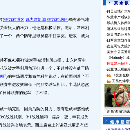
茶 余 饭
·
何炅获地产大亨
·
陈慧琳产后恢复
君
(
姚力君博客
,
姚力君新闻
,
姚力君说吧
)
颇有豪气地
·
殷桃街头休闲装
受着很大的压力，他还是积极助攻。随后，常琳利
·
范冰冰红地毯
·
姚晨与老公素
了一个，两个防守型球员都不甘寂寞。进攻，成为
·
日军竟拿战俘
·
盘点网坛大腕
·
美女办公室遭
·
《Nobody》
不像A3那样被对手被浦和所占据，山东体育中
·
搜狐娱乐招聘
花队被对手利用角球打进一个，不过并没有处于防
·
台北电玩展靓丽S
·
《变形金刚
说吧
)
的中场调度和布兰科的跑动，在前面创造了不
·
王岳伦爆李
联赛中进攻效率低下的那支球队相比，申花队忽然
给了日韩联赛的冠军，了不得。
一场完胜，因为后防的努力，没有造就华盛顿或
新版“西游”绝
:0战胜城南、3:1战胜浦和，摇身一变，申花成为
健 康 指 南
”肖战波兴奋地表示。而主席台上的谢亚龙更是有些