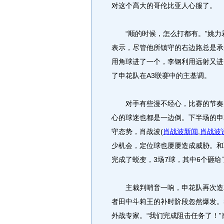
对这个高大的哥伦比亚人心服了。
“顺的时候，怎么打都有。”姚力
表示，尽管他所镇守的右边路总是承
用角球进了一个，李钢利用远射又进
了申花队在A3联赛中的主基调。
对手有些漫不经心，比赛的节奏并
心的球迷也都是一边倒。下半场的申
守态势，肖战波
(
肖战波新闻
,
肖战波
少机会，定位球也屡屡造成威胁。和
完成了蜕变，3场7球，其中6个砸
主裁判哨音一响，申花队再次造就
者田中斗莉王的补时阶段忽然爆发。3
外战专家。“我们完成阻击任务了！