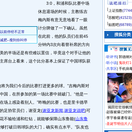
3:0，和浦和队比赛中场
说 吧 排 行
上证指数
(7744
休息退场的时候，主教练吉
苏醒吧
(41523)
梅内斯有意无意地看了一眼
贴图吧
(68789)
计分牌做了一下确认。虽然
搜狐分类
在此前，他的队员们在前45
分钟内3次向着替补席的方向
美的半场还是有些难以置信，毕竟这个对手让他的
·
听评书
|
郭德纲
主席台上看来，这个比分基本上保证了中国球队获
·
听小说
|
鬼吹灯1
·
共享区
|
手机病
。
将为我们今后的比赛打进更多的球。”吉梅内斯对
中国，在所参加的第一场比赛中就破门。“他是一
在场上感染着别人。”昨晚的比赛，也是里卡德早
揭田壮壮徐帆
的足协官员们，谢亚龙
(
谢亚龙新闻
,
谢亚龙说吧
)
可
·
赵薇被爆已经怀
·
李宇春爆遭母逼
花不输给浦和红钻，就能够保障山东鲁能
(
山东鲁
·
圣诞节明信片八
“能够打破日韩球队的大门，确实有点水平。”队友也