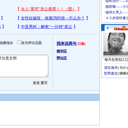
隐藏地址
设为辩论话题
我来说两句
(3条)
精华区
辩论区
每天在吞别人
漂在海外
|
为什
型男索女
|
晒晒