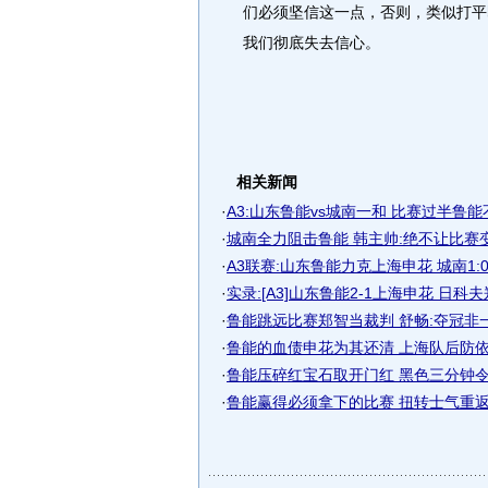
们必须坚信这一点，否则，类似打平
我们彻底失去信心。
相关新闻
·
A3:山东鲁能vs城南一和 比赛过半鲁能
·
城南全力阻击鲁能 韩主帅:绝不让比赛
·
A3联赛:山东鲁能力克上海申花 城南1:
·
实录:[A3]山东鲁能2-1上海申花 日科
·
鲁能跳远比赛郑智当裁判 舒畅:夺冠非
·
鲁能的血债申花为其还清 上海队后防
·
鲁能压碎红宝石取开门红 黑色三分钟
·
鲁能赢得必须拿下的比赛 扭转士气重