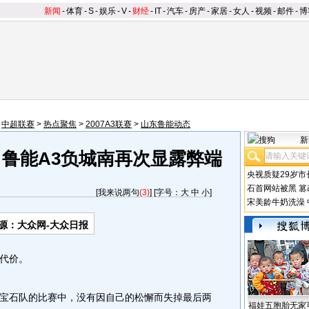
新闻
-
体育
-
S
-
娱乐
-
V
-
财经
-
IT
-
汽车
-
房产
-
家居
-
女人
-
视频
-
邮件
-
博
>
中超联赛
>
热点聚焦
>
2007A3联赛
>
山东鲁能动态
新
 鲁能A3负城南再次显露弊端
央视质疑29岁市
石首网站被黑
篡
[
我来说两句
(3)
] [字号：
大
中
小
]
宋美龄牛奶洗澡
源：大众网-大众日报
代价。
石队的比赛中，没有因自己的松懈而失掉最后两
福娃五胞胎无家