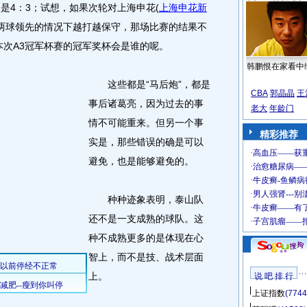
不是4：3；试想，如果次轮对上海申花
(
上海申花新
两球领先的情况下越打越保守，那场比赛的结果不
么本次A3冠军杯赛的冠军奖杯会是谁的呢。
韩鹏恨在家看中
这些都是“马后炮”，都是
CBA
郭晶晶
王
事后诸葛亮，因为过去的事
老大
年龄门
情不可能重来。但另一个事
精彩推荐
实是，那些错误的确是可以
避免，也是能够避免的。
种种迹象表明，泰山队
还不是一支成熟的球队。这
种不成熟更多的是体现在心
智上，而不是技、战术层面
上。
说 吧 排 行
上证指数
(7744