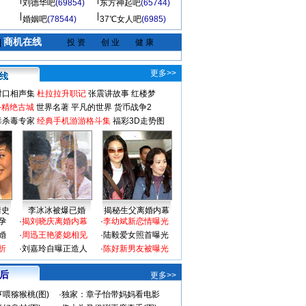
刘德华吧
(69854)
东方神起吧
(65744)
婚姻吧
(78544)
37℃女人吧
(6985)
商机在线
|
投 资
创 业
健 康
更多>>
对口相声集
杜拉拉升职记
张震讲故事
红楼梦
-精绝古城
世界名著
平凡的世界
货币战争2
毒杀毒专家
经典手机游游格斗集
福彩3D走势图
情史
李冰冰被爆已婚
揭秘生父离婚内幕
孕
·
揭刘晓庆离婚内幕
·
李幼斌新恋情曝光
婚
·
周迅王艳婆媳相见
·
陆毅爱女照首曝光
折
·
刘嘉玲自曝正造人
·
陈好新男友被曝光
 后
更多>>
喂猕猴桃(图)
·
独家：章子怡带妈妈看电影