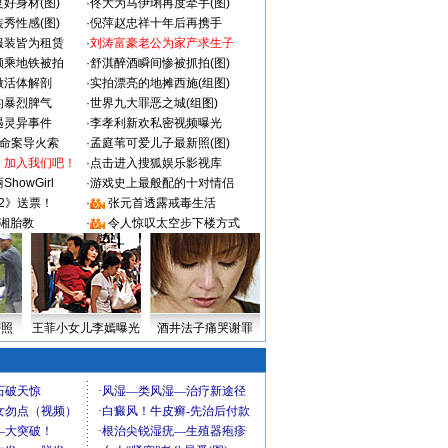
好身材(图)
·
佟大为马伊琍再度牵手(图)
秀性感(图)
·
倪萍赵忠祥十年后再携手
服装皆为租赁
·
刘涛富豪老公为家产求生子
颜乘地铁被拍
·
舒淇醉酒瞬间惨被抓拍(图)
做活体解剖
·
实拍漂亮的地摊西施(组图)
的暴烈脾气
·
世界九大罪恶之城(组图)
遇灵异事件
·
李孝利新欢私密视频曝光
成命案导火索
·
孟庭苇可爱儿子最新照(图)
：加入我们吧！
·
点击进入搜狐娱乐影视库
howGirl
·
游戏史上最般配的十对情侣
2》送票！
·
张元首透露戒毒生活
湘胎教
·
令人惊叹太空步下楼方式
密照
王菲小女儿李嫣曝光
酒井法子痛哭谢罪