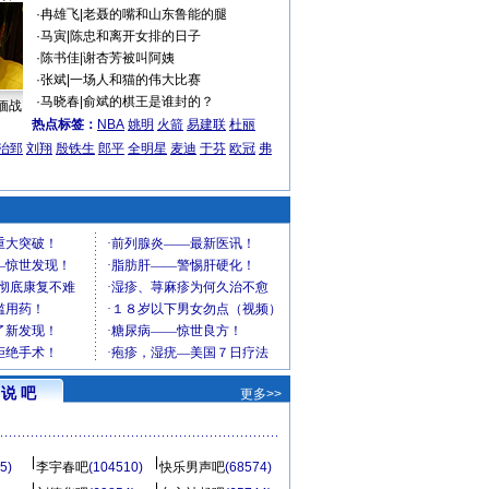
·
冉雄飞
|
老聂的嘴和山东鲁能的腿
·
马寅
|
陈忠和离开女排的日子
·
陈书佳
|
谢杏芳被叫阿姨
·
张斌
|
一场人和猫的伟大比赛
·
马晓春
|
俞斌的棋王是谁封的？
缅战
热点标签：
NBA
姚明
火箭
易建联
杜丽
治郅
刘翔
殷铁生
郎平
全明星
麦迪
于芬
欧冠
弗
说 吧
更多>>
5)
李宇春吧
(104510)
快乐男声吧
(68574)