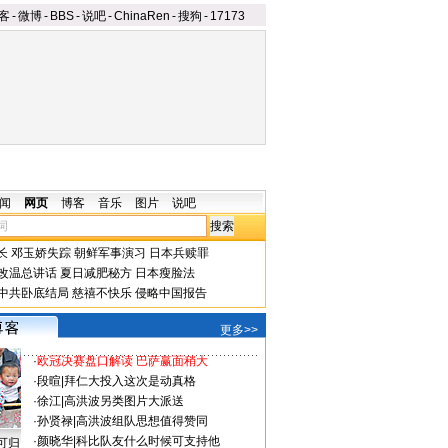
客
-
微博
-
BBS
-
说吧
-
ChinaRen
-
搜狗
-
17173
闻
网页
博客
音乐
图片
说吧
长
邓玉娇失踪
朝鲜军事演习
日本兵赎罪
改温总讲话
夏日减肥秘方
日本瘦脸法
中共卧底结局
慈禧不快乐
侵略中国报告
更多>>
·
欧冠决赛盘口解读 巴萨赢面稍大
·
段暄
|
拜仁大投入这次是动真格
·
徐江
|
高洪波另类图片大派送
·
孙贤禄
|
高洪波组队思想值得赞同
·
颜晓华
|
科比队友什么时候可支持他
可归