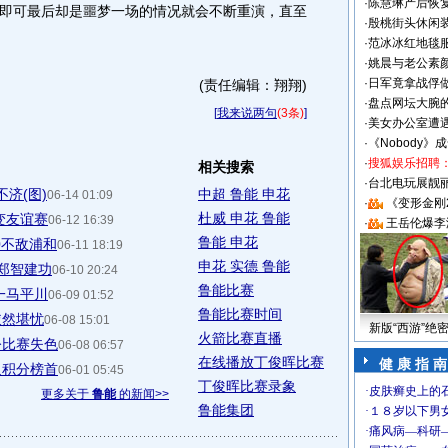
·
陈慧琳产后恢复
即可最后却是噩梦一场的情况就会不断重演，直至
·
殷桃街头休闲装
·
范冰冰红地毯
·
姚晨与老公素
·
日军竟拿战俘
(责任编辑：翔翔)
·
盘点网坛大腕
[
我来说两句
(3条)
]
·
美女办公室遭
·
《Nobody》
·
搜狐娱乐招聘
相关搜索
·
台北电玩展靓丽S
不济(图)
中超 鲁能 申花
06-14 01:09
·
《变形金刚
杜威 申花 鲁能
变友谊赛
06-12 16:39
·
王岳伦爆李
鲁能 申花
0不敌浦和
06-11 18:19
申花 实德 鲁能
夫郑智建功
06-10 20:24
鲁能比赛
一马平川
06-09 01:52
鲁能比赛时间
依然堪忧
06-08 15:01
新版“西游”绝
火箭比赛直播
令比赛失色
06-08 06:57
在线播放丁俊晖比赛
健 康 指 南
返积分榜首
06-01 05:45
丁俊晖比赛录象
更多关于
鲁能
的新闻>>
鲁能集团