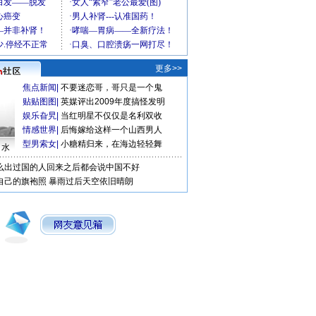
更多>>
焦点新闻
|
不要迷恋哥，哥只是一个鬼
贴贴图图
|
英媒评出2009年度搞怪发明
娱乐旮旯
|
当红明星不仅仅是名利双收
情感世界
|
后悔嫁给这样一个山西男人
型男索女
|
小糖精归来，在海边轻轻舞
口水
么出过国的人回来之后都会说中国不好
自己的旗袍照
暴雨过后天空依旧晴朗