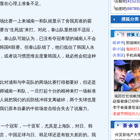
苏醒吧
(41523)
显在心理上准备不足。
贴图吧
(68789)
搜狐分类
比赛一上来城南一和队就显示了舍我其谁的霸
赛当“生死战”来打。对此，泰山队显然很不适应，
。泰山队可能认为，已没有夺冠希望的城南人不会
·
听评书
|
郭德纲
韩国K联赛。但泰山队错了，他们低估了韩国人永
·
听小说
|
鬼吹灯1
·
共享区
|
手机病
，或者说习惯思维去度量韩国人，就必然会犯这种
对浦和与申花队的两场比赛打得都要好，但还是
师城南一和队，一旦打起十分的精神来打一场标准
揭田壮壮徐帆
人就把我们的后防线冲得支离破碎，两个失球也显
·
赵薇被爆已经怀
·
李宇春爆遭母逼
我们原本自豪的中前场攻击组合失去了说服力。
·
圣诞节明信片八
茶 余 饭
一个冠军，一个亚军，尤其是上海队，对日、韩
言，中国足球与日、韩足球还是有较大差距的。我
·
何炅获地产大亨