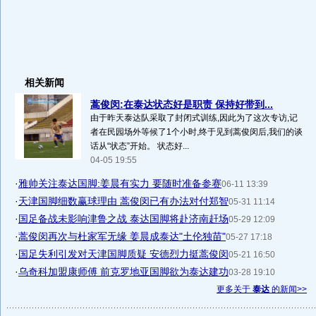
相关新闻
蒿俊闵:在泰达状态好是职责 保持好带到...
由于昨天泰达队采取了封闭式训练,因此为了这次专访,记
者在民园场外等候了1个小时,终于见到蒿俊闵后,我们的谈
话从“状态”开始。 状态好...
04-05 19:55
·
雅帅关注泰达国脚:姜晨有实力 要随时准备参赛
06-11 13:39
·
天津国脚细数赢球理由 蒿俊闵已有办法对付郑智
05-31 11:14
·
国足备战未影响津鲁之战 泰达国脚将赴济南赶场
05-29 12:09
·
蒿俊闵再次与杜家军无缘 姜晨成泰达"土伦独苗"
05-27 17:18
·
国足失利引发对天津国脚质疑 安德烈力挺蒿俊闵
05-21 16:50
·
乌奇科加盟康师傅 前克罗地亚国脚欲为泰达建功
03-28 19:10
更多关于
泰达
的新闻>>