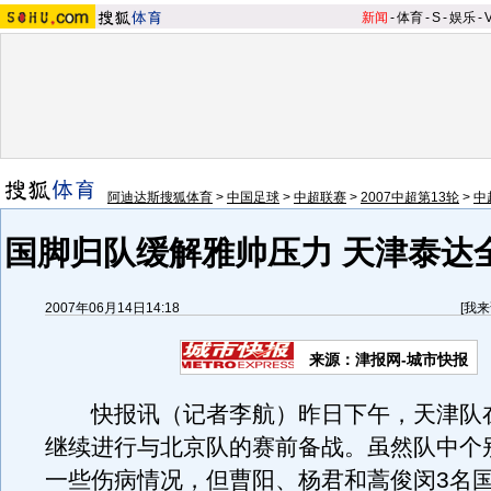
新闻
-
体育
-
S
-
娱乐
-
阿迪达斯搜狐体育
>
中国足球
>
中超联赛
>
2007中超第13轮
>
中
国脚归队缓解雅帅压力 天津泰达
2007年06月14日14:18
[
我来
来源：津报网-城市快报
快报讯（记者李航）昨日下午，天津队
继续进行与北京队的赛前备战。虽然队中个
一些伤病情况，但曹阳、杨君和蒿俊闵3名