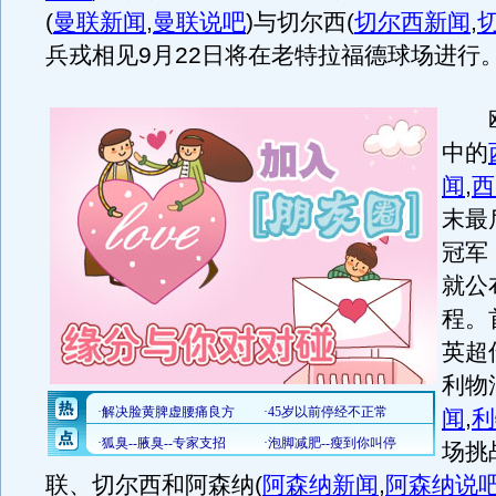
(
曼联新闻
,
曼联说吧
)
与切尔西
(
切尔西新闻
,
兵戎相见9月22日将在老特拉福德球场进行
欧
中的
闻
,
西
末最
冠军
就公
程。
英超
利物
闻
,
利
场挑
联、切尔西和阿森纳
(
阿森纳新闻
,
阿森纳说