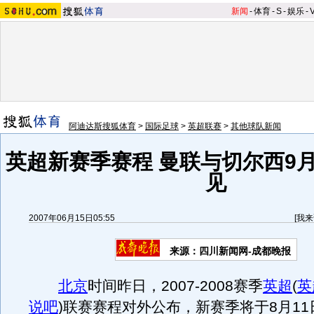
新闻
-
体育
-
S
-
娱乐
-
阿迪达斯搜狐体育
>
国际足球
>
英超联赛
>
其他球队新闻
英超新赛季赛程 曼联与切尔西9月
见
2007年06月15日05:55
[
我来
来源：四川新闻网-成都晚报
北京
时间昨日，2007-2008赛季
英超
(
英
说吧
)
联赛赛程对外公布，新赛季将于8月11