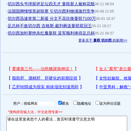
·
切尔西头号球探评足坛四天才 曼联新人被称花瓶
06-11 08:54
·
法国国脚憧憬英超联赛 引切尔西利物浦激烈竞争
06-08 21:05
·
切尔西迅速签第二新援 分文不花抗衡曼联7100万
06-01 16:37
·
足总杯不敌切尔西 吉格斯:裁判葬送曼联双冠王
05-21 18:17
·
切尔西加时赛绝杀红魔曼联 蓝军顺利捧得足总杯
05-21 06:37
更多关于
曼联 切尔西
的新闻>>
用户：
匿名
隐藏地址
设为辩论话题
*搜狗拼音输入法，中文处理专家>>