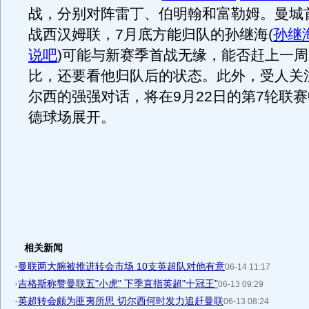
战，分别对阵雷丁、伯明翰和富勒姆。曼城
战西汉姆联，7月底方能归队的孙继海
(
孙继
说吧
)
可能与新赛季首战无缘，能否赶上一周
比，还要看他归队后的状态。此外，受人关
尔西的强强对话，将在9月22日的第7轮联
德球场展开。
相关新闻
·
曼联两大腕被推进转会市场 10支英超队对他有意
06-14 11:17
·
吉格斯称赞曼联五"小虎" 下季直指英超"十冠王"
06-13 09:29
·
英超转会颇为匪夷所思 切尔西何时发力追赶曼联
06-13 08:24