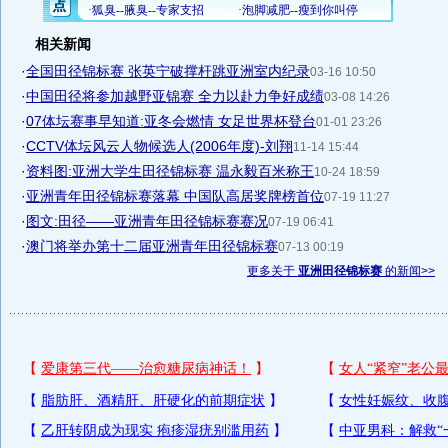
相关新闻
·
全国田径锦标赛 张英宁破撑杆跳亚洲室内纪录
03-16 10:50
·
中国田径将参加越野亚锦赛 全力以赴力争好成绩
03-08 14:26
·
07体坛赛事早知道:亚冬会燃情 女足世界杯登台
01-01 23:26
·
CCTV体坛风云人物候选人(2006年度)-刘翔
11-14 15:44
·
资料图:亚洲大学生田径锦标赛 温永毅百米称王
10-24 18:59
·
亚洲青年田径锦标赛落幕 中国队高居奖牌榜首位
07-19 11:27
·
图文:田径――亚洲青年田径锦标赛赛况
07-19 06:41
·
澳门将举办第十二届亚洲青年田径锦标赛
07-13 00:19
更多关于
亚洲田径锦标赛
的新闻>>