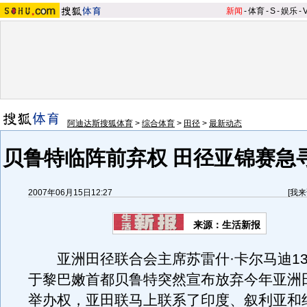
新闻
-
体育
-
S
-
娱乐
-
阿迪达斯搜狐体育
>
综合体育
>
田径
>
最新动态
贝鲁特临阵前弃权 田径亚锦赛急寻
2007年06月15日12:27
[
我来
来源：生活新报
亚洲田径联合会主席苏雷什·卡尔马迪13
于黎巴嫩首都贝鲁特突然宣布放弃今年亚洲
举办权，亚田联马上联系了印度、叙利亚和