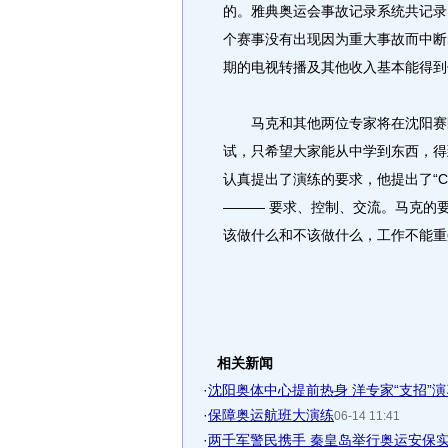
的。雅典奥运会事故记录系统共记录了
个赛事没有出现因为重大事故而中断
期的电视转播及其他收入基本能得到
马克和其他两位专家将在沈阳赛区
试，只希望大家能从中学到东西，得
认真提出了演练的要求，他提出了“C3
——— 要求、控制、交流。马克的
该做什么和不该做什么，工作不能重叠
相关新闻
·
沈阳奥体中心提前热身 洋专家“支招”
·
保障奥运航班大演练
06-14 11:41
·
两千军警民携手 秦皇岛举行奥运安保