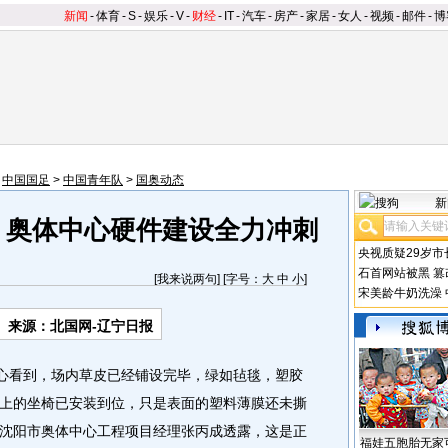
新闻
-
体育
-
S
-
娱乐
-
V
-
财经
-
IT
-
汽车
-
房产
-
家居
-
女人
-
视频
-
邮件
-
博
>
中国国足
>
中国青年队
>
国奥动态
新
 奥体中心硬件建设全力冲刺
央视质疑29岁市
石首网站被黑
篡
[
我来说两句
] [字号：
大
中
小
]
宋美龄牛奶洗澡
来源：北国网-辽宁日报
心看到，场内草皮已经铺设完毕，绿如毡毯，塑胶
上的坐椅已安装到位，只是表面的塑料薄膜还未撕
沈阳市奥体中心工程项目经理张丙成透露，这是正
福娃五胞胎无家