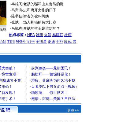
·
冉雄飞
|
老聂的嘴和山东鲁能的腿
·
马寅
|
陈忠和离开女排的日子
·
陈书佳
|
谢杏芳被叫阿姨
·
张斌
|
一场人和猫的伟大比赛
·
马晓春
|
俞斌的棋王是谁封的？
缅战
热点标签：
NBA
姚明
火箭
易建联
杜丽
治郅
刘翔
殷铁生
郎平
全明星
麦迪
于芬
欧冠
弗
说 吧
更多>>