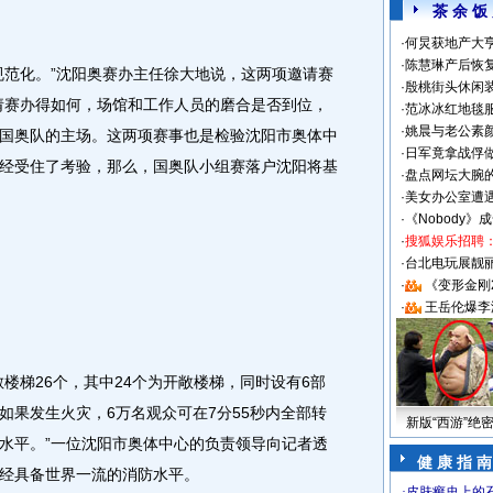
茶 余 饭
·
何炅获地产大亨
·
陈慧琳产后恢复
范化。”沈阳奥赛办主任徐大地说，这两项邀请赛
·
殷桃街头休闲装
请赛办得如何，场馆和工作人员的磨合是否到位，
·
范冰冰红地毯
·
姚晨与老公素
国奥队的主场。这两项赛事也是检验沈阳市奥体中
·
日军竟拿战俘
经受住了考验，那么，国奥队小组赛落户沈阳将基
·
盘点网坛大腕
·
美女办公室遭
·
《Nobody》
·
搜狐娱乐招聘
·
台北电玩展靓丽S
·
《变形金刚
·
王岳伦爆李
梯26个，其中24个为开敞楼梯，同时设有6部
如果发生火灾，6万名观众可在7分55秒内全部转
新版“西游”绝
水平。”一位沈阳市奥体中心的负责领导向记者透
健 康 指 南
经具备世界一流的消防水平。