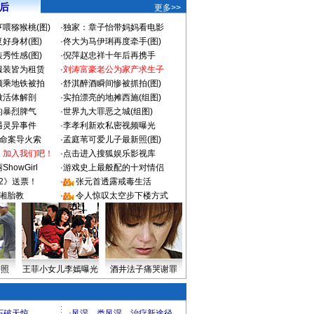
 后
更多>>
喂猕猴桃(图)
·
独家：章子怡带妈妈看电影
好身材(图)
·
佟大为马伊琍再度牵手(图)
秀性感(图)
·
倪萍赵忠祥十年后再携手
服装皆为租赁
·
刘涛富豪老公为家产求生子
颜乘地铁被拍
·
舒淇醉酒瞬间惨被抓拍(图)
做活体解剖
·
实拍漂亮的地摊西施(组图)
的暴烈脾气
·
世界九大罪恶之城(组图)
遇灵异事件
·
李孝利新欢私密视频曝光
成命案导火索
·
孟庭苇可爱儿子最新照(图)
：加入我们吧！
·
点击进入搜狐娱乐影视库
howGirl
·
游戏史上最般配的十对情侣
2》送票！
·
张元首透露戒毒生活
湘胎教
·
令人惊叹太空步下楼方式
密照
王菲小女儿李嫣曝光
酒井法子痛哭谢罪