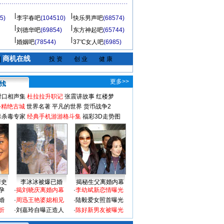
5)
李宇春吧
(104510)
快乐男声吧
(68574)
刘德华吧
(69854)
东方神起吧
(65744)
婚姻吧
(78544)
37℃女人吧
(6985)
商机在线
|
投 资
创 业
健 康
更多>>
对口相声集
杜拉拉升职记
张震讲故事
红楼梦
-精绝古城
世界名著
平凡的世界
货币战争2
毒杀毒专家
经典手机游游格斗集
福彩3D走势图
情史
李冰冰被爆已婚
揭秘生父离婚内幕
孕
·
揭刘晓庆离婚内幕
·
李幼斌新恋情曝光
婚
·
周迅王艳婆媳相见
·
陆毅爱女照首曝光
折
·
刘嘉玲自曝正造人
·
陈好新男友被曝光