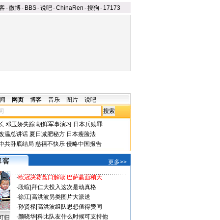
客
-
微博
-
BBS
-
说吧
-
ChinaRen
-
搜狗
-
17173
闻
网页
博客
音乐
图片
说吧
长
邓玉娇失踪
朝鲜军事演习
日本兵赎罪
改温总讲话
夏日减肥秘方
日本瘦脸法
中共卧底结局
慈禧不快乐
侵略中国报告
更多>>
·
欧冠决赛盘口解读 巴萨赢面稍大
·
段暄
|
拜仁大投入这次是动真格
·
徐江
|
高洪波另类图片大派送
·
孙贤禄
|
高洪波组队思想值得赞同
·
颜晓华
|
科比队友什么时候可支持他
可归