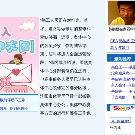
“施工人员正在对灯光、草
坪、道路等做最后的整修和
韩鹏恨在家看中
查缺补漏，近期，奥体中心
CBA
郭晶晶
王
的各项验收工作将陆续结
老大
年龄门
束，届时将进入全面运营阶
精彩推荐
段。”张丙成介绍说。虽然奥
体中心外部装修仍在进行，
但赛事服务人员早已进驻奥
体中心装修完的部分区域，
沈阳市体育局已经全部搬到
奥体中心办公，奥体中心赛
事方面的运行和筹备工作也
相 关 说 吧
张丙成