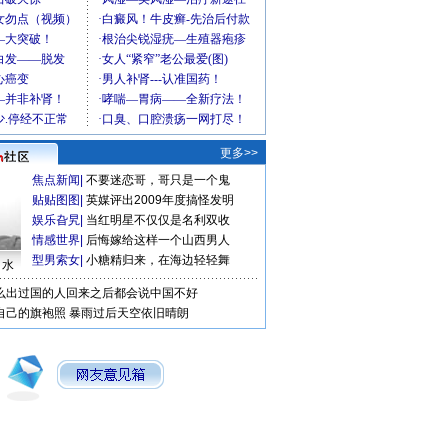
更多>>
焦点新闻
|
不要迷恋哥，哥只是一个鬼
贴贴图图
|
英媒评出2009年度搞怪发明
娱乐旮旯
|
当红明星不仅仅是名利双收
情感世界
|
后悔嫁给这样一个山西男人
型男索女
|
小糖精归来，在海边轻轻舞
口水
么出过国的人回来之后都会说中国不好
自己的旗袍照
暴雨过后天空依旧晴朗