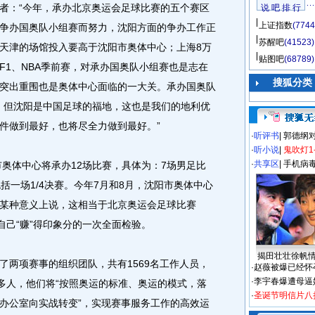
：“今年，承办北京奥运会足球比赛的五个赛区
说 吧 排 行
上证指数
(7744
争办国奥队小组赛而努力，沈阳方面的争办工作正
苏醒吧
(41523)
天津的场馆投入要高于沈阳市奥体中心；上海8万
贴图吧
(68789)
F1、NBA季前赛，对承办国奥队小组赛也是志在
搜狐分类
突出重围也是奥体中心面临的一大关。承办国奥队
的，但沈阳是中国足球的福地，这也是我们的地利优
件做到最好，也将尽全力做到最好。”
·
听评书
|
郭德纲
·
听小说
|
鬼吹灯1
·
共享区
|
手机病
奥体中心将承办12场比赛，具体为：7场男足比
括一场1/4决赛。今年7月和8月，沈阳市奥体中心
某种意义上说，这相当于北京奥运会足球比赛
自己“赚”得印象分的一次全面检验。
揭田壮壮徐帆
两项赛事的组织团队，共有1569名工作人员，
·
赵薇被爆已经怀
·
李宇春爆遭母逼
0多人，他们将“按照奥运的标准、奥运的模式，落
·
圣诞节明信片八
办公室向实战转变”，实现赛事服务工作的高效运