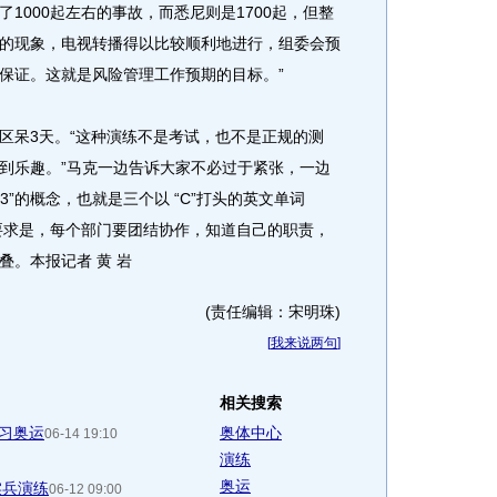
1000起左右的事故，而悉尼则是1700起，但整
的现象，电视转播得以比较顺利地进行，组委会预
保证。这就是风险管理工作预期的目标。”
呆3天。“这种演练不是考试，也不是正规的测
到乐趣。”马克一边告诉大家不必过于紧张，一边
”的概念，也就是三个以 “C”打头的英文单词
要求是，每个部门要团结协作，知道自己的职责，
。本报记者 黄 岩
(责任编辑：宋明珠)
[
我来说两句
]
相关搜索
演习奥运
奥体中心
06-14 19:10
演练
奥运
实兵演练
06-12 09:00