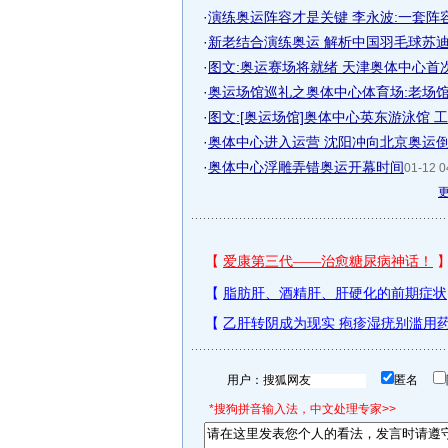
·
演练奥运阵容才是关键 李永波:一套阵
·
新老结合演练奥运 解析中国羽毛球苏
·
图文:奥运赛场将就绪 天津奥体中心首
·
奥运场馆巡礼之奥体中心体育场:老场
·
图文:[奥运场馆]奥体中心英东游泳馆 
·
奥体中心进入运营 沈阳冲向北京奥运倒
·
奥体中心浮雕弄错奥运开幕时间
01-12 0
用户：
匿名
*搜狗拼音输入法，中文处理专家>>