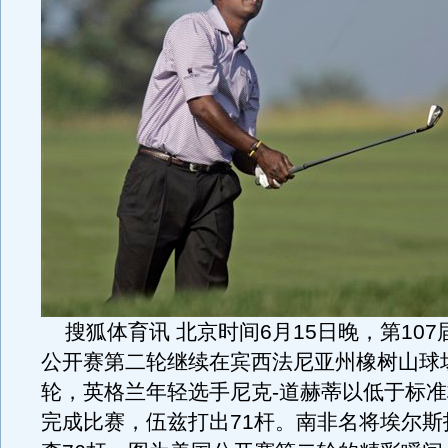
搜狐体育讯 北京时间6月15日晚，第107
公开赛第二轮继续在宾西法尼亚州橡树山球
轮，英格兰年轻选手尼克-道赫蒂以低于标准
完成比赛，伍兹打出71杆。南非名将埃尔斯