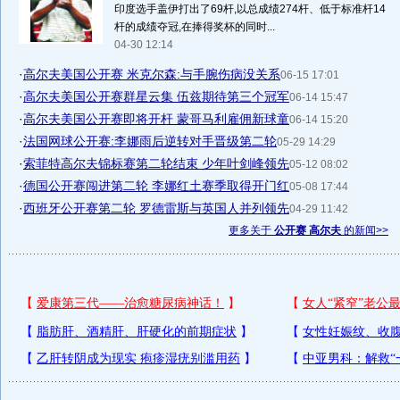
印度选手盖伊打出了69杆,以总成绩274杆、低于标准杆14
杆的成绩夺冠,在捧得奖杯的同时...
04-30 12:14
·
高尔夫美国公开赛 米克尔森:与手腕伤病没关系
06-15 17:01
·
高尔夫美国公开赛群星云集 伍兹期待第三个冠军
06-14 15:47
·
高尔夫美国公开赛即将开杆 蒙哥马利雇佣新球童
06-14 15:20
·
法国网球公开赛:李娜雨后逆转对手晋级第二轮
05-29 14:29
·
索菲特高尔夫锦标赛第二轮结束 少年叶剑峰领先
05-12 08:02
·
德国公开赛闯进第二轮 李娜红土赛季取得开门红
05-08 17:44
·
西班牙公开赛第二轮 罗德雷斯与英国人并列领先
04-29 11:42
更多关于
公开赛 高尔夫
的新闻>>