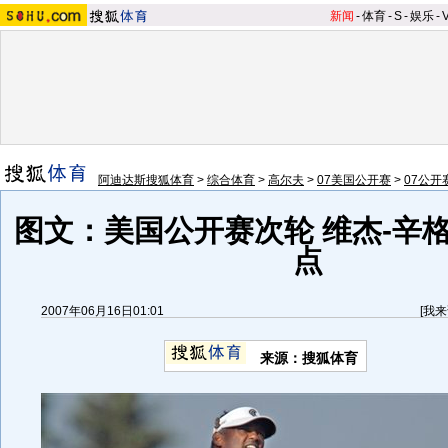
新闻
-
体育
-
S
-
娱乐
-
阿迪达斯搜狐体育
>
综合体育
>
高尔夫
>
07美国公开赛
>
07公开
图文：美国公开赛次轮 维杰-辛
点
2007年06月16日01:01
[
我来
来源：搜狐体育