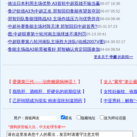
·
效法日本利用主场优势 A3首轮中超双雄不输当赢
06-07 16:36
·
鲁沪欲借A3为中超正名 郑智回归鲁能有望首夺冠
06-07 05:52
·
郑智归队鲁能强阵战A3 主场作战压力与优势并存
06-04 08:46
·
中超补赛鲁能主场对阵天津 郑智回归中超首秀?
05-31 07:23
·
图:中超联赛第十轮河南主场球迷不满判罚
05-13 20:41
·
中超联赛第八轮河南队主场胜大连队(动感2007)(图)
04-30 02:17
·
鲁能主场战A3前景被看好 郑智确认肯定回国参加
04-04 08:04
更多关于
中超
的新闻>>
用户：
匿名
隐藏地址
设为辩论话题
*搜狗拼音输入法，中文处理专家>>