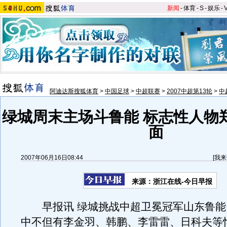
新闻
-
体育
-
S
-
娱乐
-
阿迪达斯搜狐体育
>
中国足球
>
中超联赛
>
2007中超第13轮
>
中
绿城周末主场斗鲁能 标志性人物
面
2007年06月16日08:44
[
我来
来源：浙江在线-今日早报
早报讯 绿城挑战中超卫冕冠军山东鲁能
中不但有李金羽、韩鹏、李雷雷、日科夫等