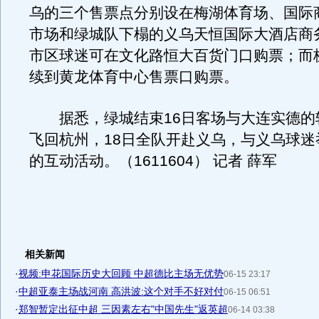
乌的三个售票点分别设在梅湖体育场、国际商
市场和绿城队下榻的义乌天恒国际大酒店商
市区球迷可在文化路恒大百货门口购票；而
续到黄龙体育中心售票口购票。
据悉，绿城结束16日客场与大连实德的较
飞回杭州，18日全队开赴义乌，与义乌球迷
的互动活动。（1611604） 记者 薛军
相关新闻
·
视频:申花国际历史大回顾 中超德比主场无优势
06-15 23:17
·
中超亚泰主场战河南 高洪波:这个对手不好对付
06-15 06:51
·
郑智暂定出征中超 三因素左右"中国先生"返英超
06-14 03:38