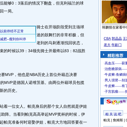
能够0：3落后的情况下翻盘，但克利福兰的球
回一局。
骑士在开场阶段受到主场球
韩鹏恨在家看中
迷的鼓舞打的非常积极，但
CBA
郭晶晶
王
老到的马刺逐渐找回状态，
老大
年龄门
的时候以39：34领先骑士并最终以83：82战胜
精彩推荐
MVP，他也是NBA历史上首位外籍总决赛
赛的MVP是德国人诺维茨基。由两位外籍球员包揽
A新的历史。
着一位女人。帕克身后的那个女人自然就是伊娃
克助阵。当看到帕克高高举起MVP奖杯的时候，伊
相 关 说 吧
帕克
|
詹姆斯
|
起帕克准备何时迎娶伊娃，帕克大方地回答要在一