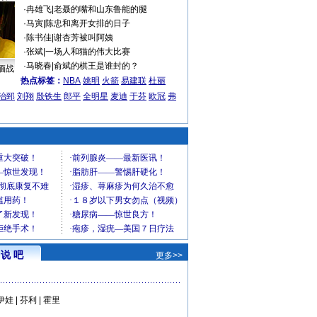
·
冉雄飞
|
老聂的嘴和山东鲁能的腿
·
马寅
|
陈忠和离开女排的日子
·
陈书佳
|
谢杏芳被叫阿姨
·
张斌
|
一场人和猫的伟大比赛
·
马晓春
|
俞斌的棋王是谁封的？
缅战
热点标签：
NBA
姚明
火箭
易建联
杜丽
治郅
刘翔
殷铁生
郎平
全明星
麦迪
于芬
欧冠
弗
说 吧
更多>>
伊娃
|
芬利
|
霍里