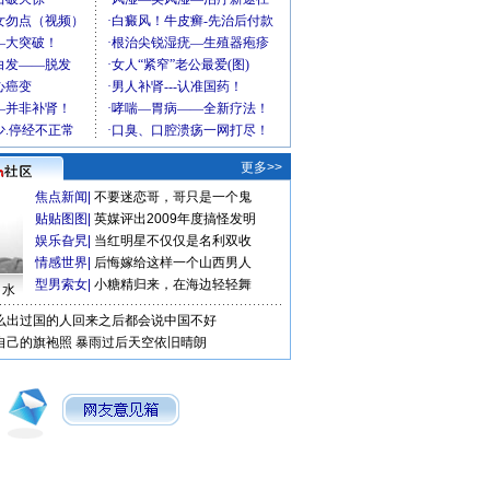
更多>>
焦点新闻
|
不要迷恋哥，哥只是一个鬼
贴贴图图
|
英媒评出2009年度搞怪发明
娱乐旮旯
|
当红明星不仅仅是名利双收
情感世界
|
后悔嫁给这样一个山西男人
型男索女
|
小糖精归来，在海边轻轻舞
口水
么出过国的人回来之后都会说中国不好
自己的旗袍照
暴雨过后天空依旧晴朗