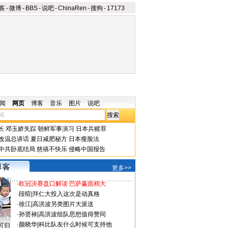
客
-
微博
-
BBS
-
说吧
-
ChinaRen
-
搜狗
-
17173
闻
网页
博客
音乐
图片
说吧
长
邓玉娇失踪
朝鲜军事演习
日本兵赎罪
改温总讲话
夏日减肥秘方
日本瘦脸法
中共卧底结局
慈禧不快乐
侵略中国报告
更多>>
·
欧冠决赛盘口解读 巴萨赢面稍大
·
段暄
|
拜仁大投入这次是动真格
·
徐江
|
高洪波另类图片大派送
·
孙贤禄
|
高洪波组队思想值得赞同
·
颜晓华
|
科比队友什么时候可支持他
可归