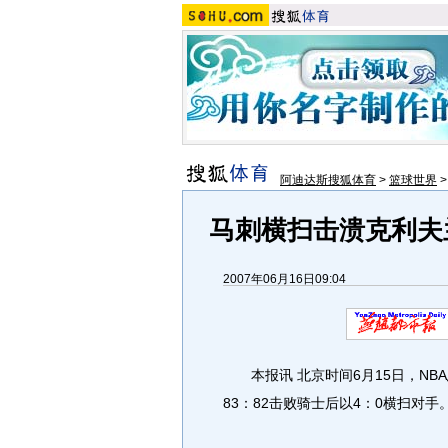
阿迪达斯搜狐体育
>
篮球世界
马刺横扫击溃克利夫兰
2007年06月16日09:04
本报讯 北京时间6月15日，NB
83：82击败骑士后以4：0横扫对手。