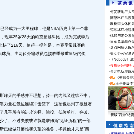
茶 余 饭
·
何炅获地产大亨
·
陈慧琳产后恢复
·
殷桃街头休闲装
经成为一大里程碑，他是NBA历史上第一个非
·
范冰冰红地毯
·
姚晨与老公素
，现年25岁28天的帕克超越科比，成为完成季后
·
日军竟拿战俘
比快了216天。值得一提的是，本赛季常规赛的
·
盘点网坛大腕
外籍球员。由两位外籍球员包揽赛季最重量级的奖
·
美女办公室遭
·
《Nobody》
·
搜狐娱乐招聘
·
台北电玩展靓丽S
·
《变形金刚
·
王岳伦爆李
昨天的手感并不理想，骑士的内线又连续不中，
靠力量在低位连续冲击篮下，这招也起到了很显著
了几乎所有的进攻选择。跳投、低位单打、突破、
新版“西游”绝
少了。不过失败或许就是詹姆斯“见证历程”的一部
健 康 指 南
斯已经做好磨难和失望的准备，毕竟他才只是“四