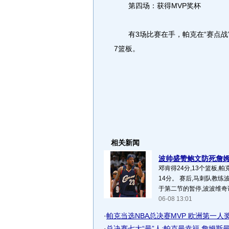
第四场：获得MVP奖杯
有3场比赛在手，帕克在“赛点战”中
7篮板。
相关新闻
波帅盛赞鲍文防死詹姆斯
邓肯得24分,13个篮板,帕
14分。 赛后,马刺队教
于第二节的暂停,波波维奇说:
06-08 13:01
·
帕克当选NBA总决赛MVP 欧洲第一人
·
总决赛七大“最”人:帕克最幸福 詹姆斯