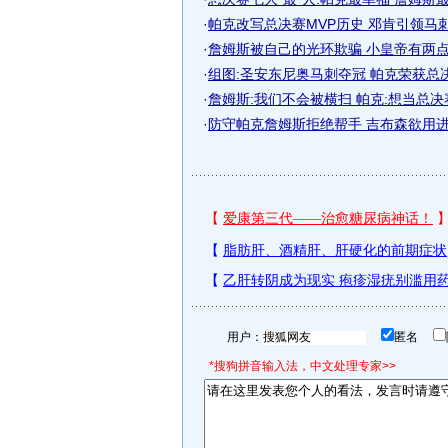
·
帕克改写总决赛MVP历史 邓肯引领马
·
詹姆斯被自己的光环欺骗 小皇帝有两
·
组图:圣安东尼奥马刺夺冠 帕克荣获总决
·
詹姆斯:我们不会被横扫 帕克:想当总决
·
防守帕克詹姆斯拒绝帮手 吉布森欲用
用户：
匿名
*搜狗拼音输入法，中文处理专家>>