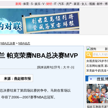
新闻
-
体育
-
S
-
娱乐
-
V
-
财经
-
IT
-
汽车
-
房产
-
家居
-
女人
-
视频
-
邮件
-
博
>
NBA总决赛
>
NBA动态
新
 帕克荣膺NBA总决赛MVP
央视质疑29岁市
石首网站被黑
篡
[
我来说两句
] [字号：
大
中
小
]
宋美龄牛奶洗澡
来源：燕赵都市报
A总决赛结束了第四场比赛的争夺。马刺在客场以
夺得了2006—2007赛季NBA总冠军。
福娃五胞胎无家