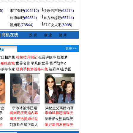
5)
李宇春吧
(104510)
快乐男声吧
(68574)
刘德华吧
(69854)
东方神起吧
(65744)
婚姻吧
(78544)
37℃女人吧
(6985)
商机在线
|
投 资
创 业
健 康
更多>>
对口相声集
杜拉拉升职记
张震讲故事
红楼梦
-精绝古城
世界名著
平凡的世界
货币战争2
毒杀毒专家
经典手机游游格斗集
福彩3D走势图
情史
李冰冰被爆已婚
揭秘生父离婚内幕
孕
·
揭刘晓庆离婚内幕
·
李幼斌新恋情曝光
婚
·
周迅王艳婆媳相见
·
陆毅爱女照首曝光
折
·
刘嘉玲自曝正造人
·
陈好新男友被曝光