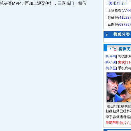
总决赛MVP，再加上迎娶伊娃，三喜临门，相信
说 吧 排 行
上证指数
(7744
。
苏醒吧
(41523)
贴图吧
(68789)
搜狐分类
·
听评书
|
郭德纲
·
听小说
|
鬼吹灯1
·
共享区
|
手机病
揭田壮壮徐帆
·
赵薇被爆已经怀
·
李宇春爆遭母逼
·
圣诞节明信片八