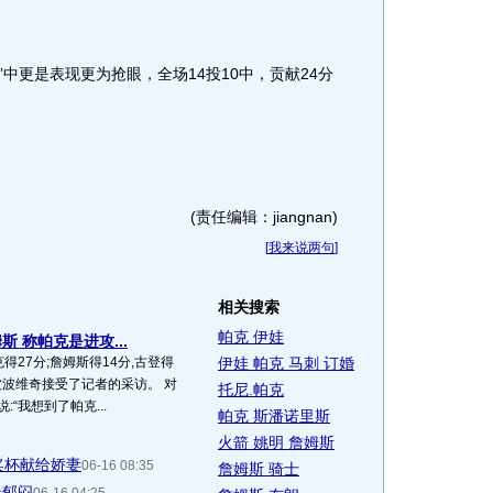
更是表现更为抢眼，全场14投10中，贡献24分
(责任编辑：jiangnan)
[
我来说两句
]
相关搜索
帕克 伊娃
 称帕克是进攻...
克得27分;詹姆斯得14分,古登得
伊娃 帕克 马刺 订婚
练波波维奇接受了记者的采访。 对
托尼.帕克
“我想到了帕克...
帕克 斯潘诺里斯
火箭 姚明 詹姆斯
奖杯献给娇妻
06-16 08:35
詹姆斯 骑士
最郁闷