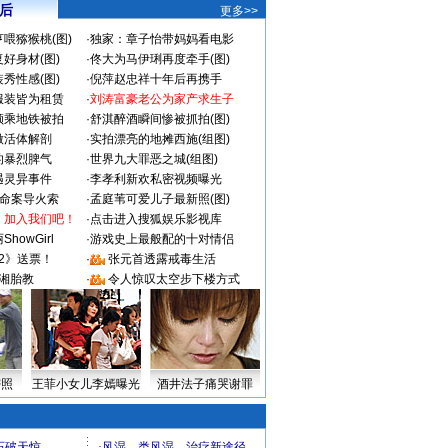
 后
更多>>
喂猕猴桃(图)
·
独家：章子怡带妈妈看电影
好身材(图)
·
佟大为马伊琍再度牵手(图)
秀性感(图)
·
倪萍赵忠祥十年后再携手
服装皆为租赁
·
刘涛富豪老公为家产求生子
颜乘地铁被拍
·
舒淇醉酒瞬间惨被抓拍(图)
做活体解剖
·
实拍漂亮的地摊西施(组图)
的暴烈脾气
·
世界九大罪恶之城(组图)
遇灵异事件
·
李孝利新欢私密视频曝光
成命案导火索
·
孟庭苇可爱儿子最新照(图)
：加入我们吧！
·
点击进入搜狐娱乐影视库
howGirl
·
游戏史上最般配的十对情侣
2》送票！
·
张元首透露戒毒生活
湘胎教
·
令人惊叹太空步下楼方式
密照
王菲小女儿李嫣曝光
酒井法子痛哭谢罪