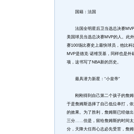
国籍：法国
法国全明星后卫当选总决赛MVP已
美国球员当选总决赛MVP的人。此外
赛100场比赛史上最快球员，他比科
MVP是德克·诺维茨基，同样也是
项，这书写了NBA新的历史。
最具潜力新星：“小皇帝”
刚刚得到自己第二个孩子的詹姆斯
于是詹姆斯选择了自己低位单打，依
的效果。为了胜利，詹姆斯已经做出
三分……但是，留给詹姆斯的时间太
分，天降大任而心志必先受苦，詹姆