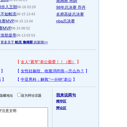
06-16 04:25
詹姆斯 布朗
刺步入王朝
06-16 03:29
98年总决赛 乔丹
点不如帕克
名师高徒总决赛
06-15 13:43
赛MVP
nba总决赛
06-15 13:34
赛MVP
06-15 06:52
进攻助皇帝
06-13 03:53
更多关于
帕克 詹姆斯
的新闻>>
我来说两句
隐藏地址
设为辩论话题
精华区
辩论区