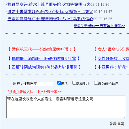
·
搜狐网友评:维尔士绰号胖头陀 火箭等姚明点火
02-01 12:36
·
维尔士未露本领巴蒂尔状态堪忧 火箭第三点难定
10-19 11:47
·
巴蒂尔盛赞维尔士 麦蒂增强对抗小牛马刺的信心
09-29 16:25
更多关于
维尔士 巴蒂尔
的新闻>>
用户：
匿名
隐藏地址
设为辩论话题
*搜狗拼音输入法，中文处理专家>>