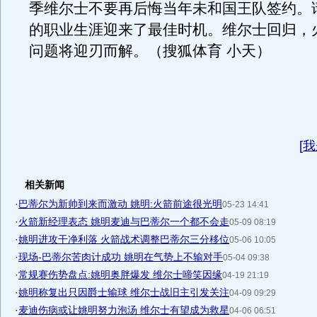
季维尔士不要再后悔当年未和国王队签约。
的职业生涯迎来了最佳时机。维尔士回归，
问题将迎刃而解。（搜狐体育 小天）
[
我
相关新闻
·
巴蒂尔为新帅到来而激动 姚明:火箭前途很光明
05-23 14:41
·
火箭新经理表态 姚明麦迪与巴蒂尔一个都不会走
05-09 08:19
·
姚明进攻干净利落 火箭战术调整巴蒂尔三分移位
05-06 10:05
·
现场-巴蒂尔苦肉计成功 姚明在气势上不输对手
05-04 09:38
·
常规赛伤势盘点:姚明奥胖爆发 维尔士啼笑因缘
04-19 21:19
·
姚明称复出只因爵士输球 维尔士战旧主引发关注
04-09 09:29
·
麦迪伤病或让姚明努力泡汤 维尔士有望成为救星
04-06 06:51