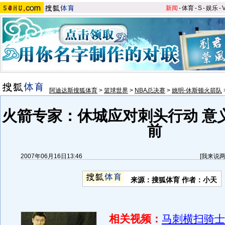
新闻
-
体育
-
S
-
娱乐
-
阿迪达斯搜狐体育
>
篮球世界
>
NBA总决赛
>
姚明-休斯顿火箭队
火箭专家：休城应对刺头行动 意
前
2007年06月16日13:46
[
我来说
来源：搜狐体育 作者：小天
相关视频：
马刺横扫骑士