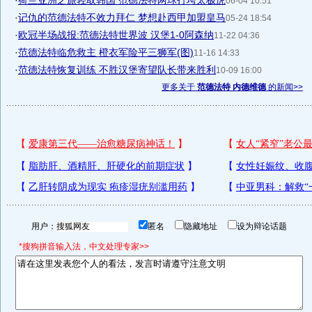
·
荷兰亚洲之旅轻取韩国 范德法特两球打垮太极虎
06-04 10:51
·
记仇的范德法特不效力拜仁 梦想赴西甲加盟皇马
05-24 18:54
·
欧冠半场战报:范德法特世界波 汉堡1-0阿森纳
11-22 04:36
·
范德法特临危救主 橙衣军险平三狮军(图)
11-16 14:33
·
范德法特恢复训练 不胜汉堡寄望队长带来胜利
10-09 16:00
更多关于
范德法特 内德维德
的新闻>>
用户：
匿名
隐藏地址
设为辩论话题
*搜狗拼音输入法，中文处理专家>>