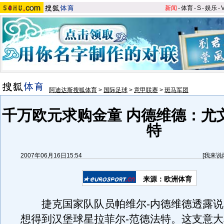
新闻
-
体育
-
S
-
娱乐
-
阿迪达斯搜狐体育
>
国际足球
>
意甲联赛
>
斑马军团
千万欧元求购金童 内德维德：尤
特
2007年06月16日15:54
[
我来说
来源：欧洲体育
捷克国家队队员帕维尔-内德维德透露说
想得到汉堡球星拉菲尔-范德法特。这支意