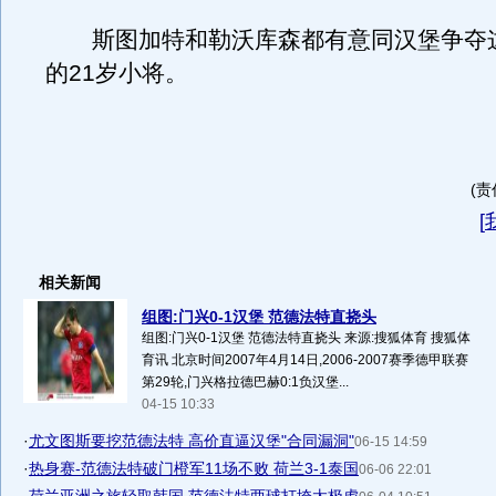
斯图加特和勒沃库森都有意同汉堡争夺
的21岁小将。
(责
[
相关新闻
组图:门兴0-1汉堡 范德法特直挠头
组图:门兴0-1汉堡 范德法特直挠头 来源:搜狐体育 搜狐体
育讯 北京时间2007年4月14日,2006-2007赛季德甲联赛
第29轮,门兴格拉德巴赫0:1负汉堡...
04-15 10:33
·
尤文图斯要挖范德法特 高价直逼汉堡"合同漏洞"
06-15 14:59
·
热身赛-范德法特破门橙军11场不败 荷兰3-1泰国
06-06 22:01