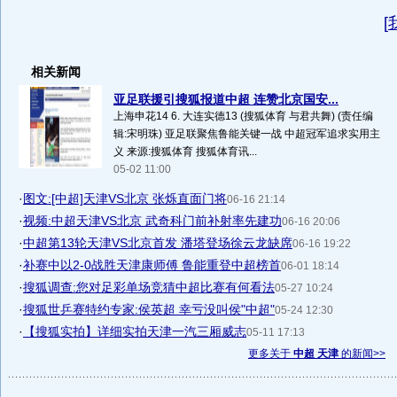
[
相关新闻
亚足联援引搜狐报道中超 连赞北京国安...
上海申花14 6. 大连实德13 (搜狐体育 与君共舞) (责任编
辑:宋明珠) 亚足联聚焦鲁能关键一战 中超冠军追求实用主
义 来源:搜狐体育 搜狐体育讯...
05-02 11:00
·
图文:[中超]天津VS北京 张烁直面门将
06-16 21:14
·
视频:中超天津VS北京 武奇科门前补射率先建功
06-16 20:06
·
中超第13轮天津VS北京首发 潘塔登场徐云龙缺席
06-16 19:22
·
补赛中以2-0战胜天津康师傅 鲁能重登中超榜首
06-01 18:14
·
搜狐调查:您对足彩单场竞猜中超比赛有何看法
05-27 10:24
·
搜狐世乒赛特约专家:侯英超 幸亏没叫侯"中超"
05-24 12:30
·
【搜狐实拍】详细实拍天津一汽三厢威志
05-11 17:13
更多关于
中超 天津
的新闻>>