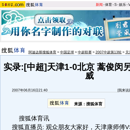
新闻
-
体育
-
S
-
娱乐
-
阿迪达斯搜狐体育
>
中国足球
>
中超联赛
>
2007中超第13轮
>
天
实录:[中超]天津1-0北京 蒿俊
威
2007年06月16日21:40
[
我来说
来源：搜狐体育
搜狐体育讯
搜狐直播员: 观众朋友大家好，天津康师傅V