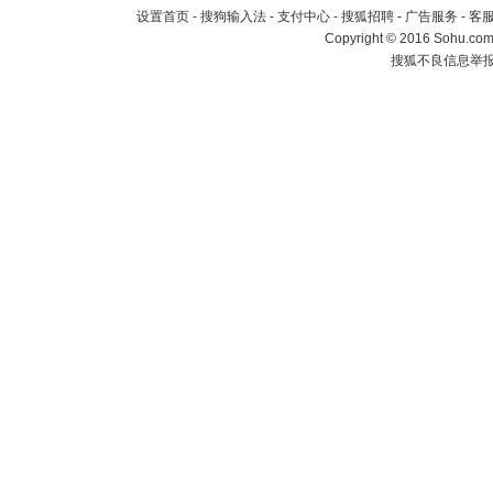
设置首页
-
搜狗输入法
-
支付中心
-
搜狐招聘
-
广告服务
-
客
Copyright
©
2016 Sohu.com 
搜狐不良信息举