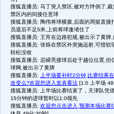
搜狐直播员: 马丁突入禁区,被对方绊倒了,
禁区内的间接任意球
搜狐直播员: 陶伟将球横拨,后面的周挺直接
员退后不足5米,上前将球逢堵住了
搜狐直播员: 王宵在边路犯规,被出示了黄牌
搜狐直播员: 张烁在禁区外突施远射,可惜软
轻松没收
搜狐直播员: 迟嵘亮接球后处于越位位置,但
球网,被出示了黄牌
搜狐直播员:
上半场要补时2分钟,比赛结果
改变么?欢迎您进入发表看法
[1:0 上半场 48
搜狐直播员: 上半场比赛结束了，天津队凭
15分钟的进球暂时以1:0领先
搜狐直播员:
欢迎您点击进入,预测本场比赛
休息 49分:30秒]