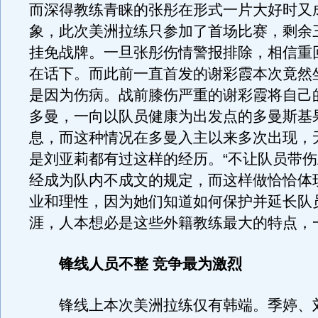
而深得教练青睐的张彤在形式一片大好时又
象，此次美洲拉练只参加了首场比赛，剩余
挂免战牌。一旦张彤伤情警报排除，相信重
在话下。而此前一直首发的谢彩霞本次竟然
是因为伤病。战前膝伤严重的谢彩霞将自己
多曼，一向以队员健康为出发点的多曼斯基
息，而这种情况在多曼入主以来多次出现，
是刘亚莉都有过这样的经历。“不让队员带伤
经成为队内不成文的规定，而这样做恰恰体
业和理性，因为她们知道如何保护并延长队
涯，人本想必是这些外籍教练最大的特点，
锋线人员不整 竞争最为激烈
锋线上本次美洲拉练仅有韩端。季婷、