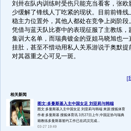
刘卅在队内训练时受伤只能充当看客，张欧
少缓解了锋线人丁吃紧的现状。目前前锋线
稳主力位置外，其他人都处在竞争上岗阶段
凭借与蓝天队比赛中的表现征服了主教练，
集训大名单，而瑞典镀金的亚姐马晓旭也一
挂肚，甚至不惜动用私人关系游说于奥默提
对其器重之心可见一斑。
[
相关新闻
图文:多曼斯基入主中国女足 刘亚莉与韩端
图文:多曼斯基入主中国女足 刘亚莉与韩端 来源:搜狐体育
作者:多曼斯基 搜狐体育讯 3月27日上午,中国足协与瑞典
籍教练多曼斯基签约工作已在武汉完成...
03-27 19:49