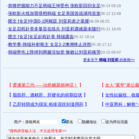
·
前锋把握能力不足韩端王坤受伤 张欧影回归女足
06-14 09:16
·
张欧影火线加盟搭档韩端 女足美国首战浦玮首发
06-12 12:48
·
图文:[女足]中国0-1阿根廷 刘亚莉差之毫厘
06-09 06:25
·
女足启程赴美多曼旨在练兵 刘亚莉遇难题未随行
05-31 18:45
·
图文:[女足]女足起程赴美 韩端露齿
05-31 18:14
·
教学赛-韩端补射救主 女足2-2澳洲终止连胜
05-30 17:12
·
韩端带伤上阵拼到两腿没知觉 惨败让刘亚莉痛哭
03-15 09:47
更多关于
韩端 刘亚莉
的新闻>>
用户：
匿名
隐藏地址
设为辩论话题
*搜狗拼音输入法，中文处理专家>>