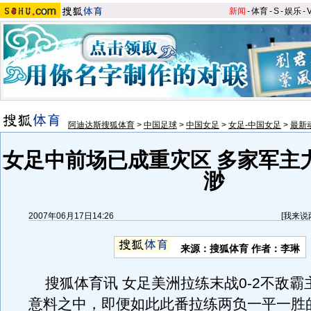
新闻
-
体育
-
S
-
娱乐
-
阿迪达斯搜狐体育
>
中国足球
>
中国女足
>
女足-中国女足
>
最新
女足中前场已成重灾区 多家军主
渺
2007年06月17日14:26
[
我来说
来源：搜狐体育 作者：李琳
搜狐体育讯 女足美洲拉练末战0-2不敌霸
意料之中，即便如此此番拉练两负一平一胜