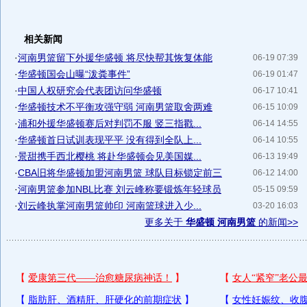
相关新闻
·
河南男篮留下外援华盛顿 将尽快帮其恢复体能
06-19 07:39
·
华盛顿国会山曝“泼粪事件”
06-19 01:47
·
中国人权研究会代表团访问华盛顿
06-17 10:41
·
华盛顿技术不平衡攻强守弱 河南男篮取舍两难
06-15 10:09
·
浦和外援华盛顿赛后对判罚不服 竖三指戳...
06-14 14:55
·
华盛顿首日试训表现平平 没有得到全队上...
06-14 10:55
·
景甜携手西北樱桃 将赴华盛顿会见美国媒...
06-13 19:49
·
CBA旧将华盛顿加盟河南男篮 球队目标锁定前三
06-12 14:00
·
河南男篮参加NBL比赛 刘云峰称要锻炼年轻球员
05-15 09:59
·
刘云峰执掌河南男篮帅印 河南篮球进入少...
03-20 16:03
更多关于
华盛顿 河南男篮
的新闻>>