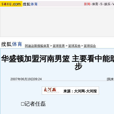
新闻
-
体育
-
S
-
娱乐
-
阿迪达斯搜狐体育
>
篮球世界
>
篮球其他
>
篮球综合
华盛顿加盟河南男篮 主要看中能
步
2007年06月19日09:24
[
我来
来源：大河网-大河报
□记者任磊