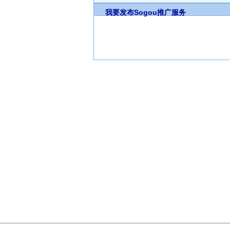
我要发布
Sogou推广服务