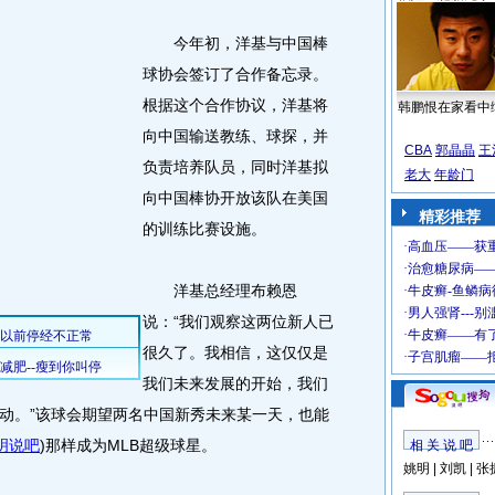
今年初，洋基与中国棒
球协会签订了合作备忘录。
根据这个合作协议，洋基将
韩鹏恨在家看中
向中国输送教练、球探，并
CBA
郭晶晶
王
负责培养队员，同时洋基拟
老大
年龄门
向中国棒协开放该队在美国
精彩推荐
的训练比赛设施。
洋基总经理布赖恩
说：“我们观察这两位新人已
很久了。我相信，这仅仅是
我们未来发展的开始，我们
动。”该球会期望两名中国新秀未来某一天，也能
明说吧
)
那样成为MLB超级球星。
相 关 说 吧
姚明
|
刘凯
|
张