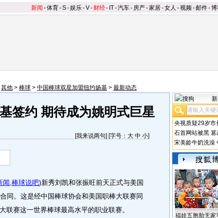
新闻
-
体育
-
S
-
娱乐
-
V
-
财经
-
IT
-
汽车
-
房产
-
家居
-
女人
-
视频
-
邮件
-
博
>
其他
>
棒球
>
中国棒球双星加盟纽约扬基
>
最新动态
新
基签约 期待成为姚明式巨星
央视质疑29岁市
石首网站被黑
篡
[
我来说两句
] [字号：
大
中
小
]
宋美龄牛奶洗澡
新闻
,
棒球说吧
)
新秀刘凯和张振旺前天正式与美国
订合同。这是经中国棒球协会和美国职棒大联赛同
大联赛这一世界棒球最高水平的职业联赛。
福娃五胞胎无家