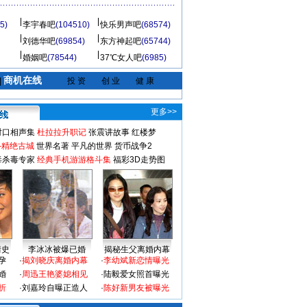
5)
李宇春吧
(104510)
快乐男声吧
(68574)
刘德华吧
(69854)
东方神起吧
(65744)
婚姻吧
(78544)
37℃女人吧
(6985)
商机在线
|
投 资
创 业
健 康
更多>>
对口相声集
杜拉拉升职记
张震讲故事
红楼梦
-精绝古城
世界名著
平凡的世界
货币战争2
毒杀毒专家
经典手机游游格斗集
福彩3D走势图
情史
李冰冰被爆已婚
揭秘生父离婚内幕
孕
·
揭刘晓庆离婚内幕
·
李幼斌新恋情曝光
婚
·
周迅王艳婆媳相见
·
陆毅爱女照首曝光
折
·
刘嘉玲自曝正造人
·
陈好新男友被曝光