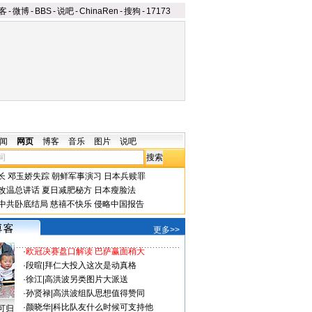
客
-
微博
-
BBS
-
说吧
-
ChinaRen
-
搜狗
-
17173
闻
网页
博客
音乐
图片
说吧
长
邓玉娇失踪
朝鲜军事演习
日本兵赎罪
改温总讲话
夏日减肥秘方
日本瘦脸法
中共卧底结局
慈禧不快乐
侵略中国报告
更多>>
·
欧冠决赛盘口解读 巴萨赢面稍大
·
段暄
|
拜仁大投入这次是动真格
·
徐江
|
高洪波另类图片大派送
·
孙贤禄
|
高洪波组队思想值得赞同
·
颜晓华
|
科比队友什么时候可支持他
可归