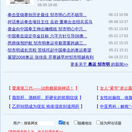
06-05 18:48
·
拳击亚锦赛创历史最佳 邹市明心态不稳导...
06-13 10:56
·
对话奥运拳击项目主任 岳岩:重拳出击招兵买马
06-08 10:37
·
唐金向中国拳王伸出橄榄枝 邹市明心中只...
05-31 13:43
·
中国拳击设定夺金目标 六字方针引导08奥...
05-21 17:03
·
恩师保驾护航 邹市明奥运夺魁需要跨越三...
05-21 15:15
·
邹市明成长历程 苦练托起中国拳击的奥运希望
05-21 15:11
·
展望2008奥运 张传良:开赛越早对邹市明越有利
04-19 22:21
更多关于
奥运 邹市明
的新闻>>
用户：
匿名
隐藏地址
设为辩论话题
*搜狗拼音输入法，中文处理专家>>