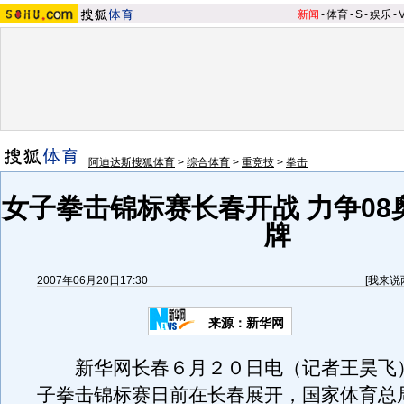
新闻
-
体育
-
S
-
娱乐
-
阿迪达斯搜狐体育
>
综合体育
>
重竞技
>
拳击
女子拳击锦标赛长春开战 力争08
牌
2007年06月20日17:30
[
我来说
来源：新华网
新华网长春６月２０日电（记者王昊飞
子拳击锦标赛日前在长春展开，国家体育总