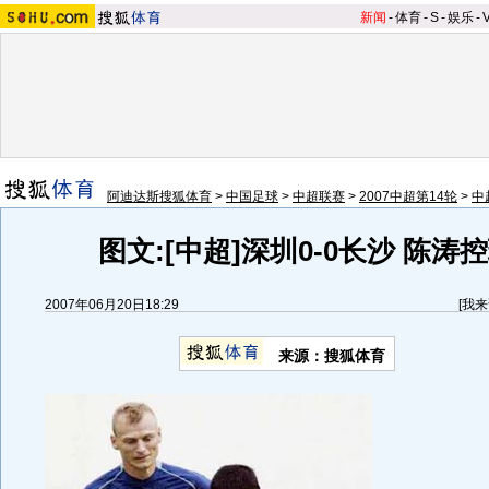
新闻
-
体育
-
S
-
娱乐
-
阿迪达斯搜狐体育
>
中国足球
>
中超联赛
>
2007中超第14轮
>
中
图文:[中超]深圳0-0长沙 陈涛
2007年06月20日18:29
[
我来
来源：搜狐体育