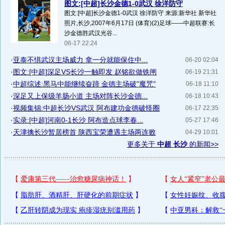
图文:[中超]长沙金德1-0武汉 徐洋防守
图文:[中超]长沙金德1-0武汉 徐洋防守 来源:新华社 新华社
照片,长沙,2007年6月17日 (体育)(2)足球――中超联赛:长
沙金德胜武汉光谷...
06-17 22:24
·
亚泰不惧武汉主场威力 拿一分就能保住中...
06-20 02:04
·
图文:[中超]深足VS长沙一触即发 赵铭欲做铁闸
06-19 21:31
·
中超综述:黑马中能继续奋蹄 金德主场破"魔咒"
06-18 11:10
·
深足又上保级羊肠小道 主场对阵长沙金德...
06-18 10:43
·
视频集锦:中超长沙VS武汉 阿布建功金德破怪圈
06-17 22:35
·
实录:[中超]河南0-1长沙 阿布造点球李春...
05-27 17:46
·
天津擒长沙暂居榜首 陕西宝荣遭遇主场两连败
04-29 10:01
更多关于
中超 长沙
的新闻>>