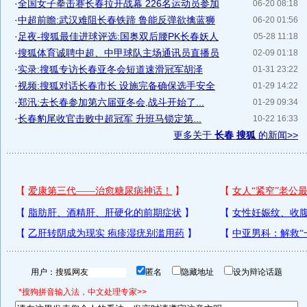
·
全国女子拳击赛长春拉开战幕 226名运动员参加
06-20 08:18
·
中超前瞻:武汉难阻长春铁蹄 鲁能反弹欲擒蓝狮
06-20 01:56
·
足夜-搜狐最佳进球评选:国奥双后腰PK长春妖人
05-28 11:18
·
搜狐体育诚聘中超、中甲球队主场通讯员直播员
02-09 01:18
·
实录:搜狐专访长春亚冬会短道速滑冠军胡泽
01-31 23:22
·
视频:搜狐对话长春市长 设施完备确保选手安全
01-29 14:22
·
郑汛:去长春参加第六届亚冬会,战斗开始了...
01-29 09:34
·
长春豹尾收官击败中超冠军 升班马锁定第...
10-22 16:33
更多关于
长春 搜狐
的新闻>>
用户：
匿名
隐藏地址
设为辩论话题
*搜狗拼音输入法，中文处理专家>>