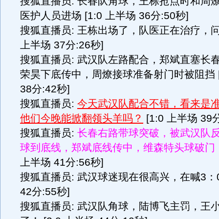
搜狐直播员: 长春队角球，王栋抢点时和周
医护人员进场 [1:0 上半场 36分:50秒]
搜狐直播员: 王栋出场了，队医正在治疗，问题
上半场 37分:26秒]
搜狐直播员: 武汉队左路配合，郑斌直塞长
荣昊下底传中，周燎接球准备射门时被阻挡 [1
38分:42秒]
搜狐直播员:
今天武汉队配合不错，看来是
他们今晚能掀翻领头羊吗？
[1:0 上半场 39分
搜狐直播员:
长春右路带球突破，被武汉队
球到底线，郑斌底线传中，维森特头球破门！
上半场 41分:56秒]
搜狐直播员: 武汉球迷现在很高兴，在喊3：0! 
42分:55秒]
搜狐直播员: 武汉队角球，陆博飞主罚，王