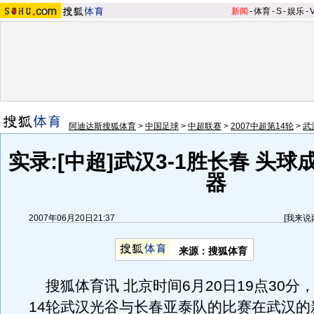
新闻
-
体育
-
S
-
娱乐
-
阿迪达斯搜狐体育
>
中国足球
>
中超联赛
>
2007中超第14轮
>
武
实录:[中超]武汉3-1胜长春 头
器
2007年06月20日21:37
[
我来说
来源：搜狐体育
搜狐体育讯 北京时间6月20日19点30分
14轮武汉光谷与长春亚泰队的比赛在武汉的