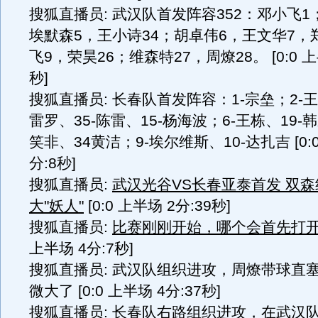
搜狐直播员: 武汉队首发阵容352：邓小飞1
埃默森5，王小诗34；胡卓伟6，王文华7，
飞9，荣昊26；维森特27，周燎28。 [0:0 上
秒]
搜狐直播员: 长春队首发阵容：1-宗垒；2-
雷罗、35-陈雷、15-杨海波；6-王栋、19-
笑非、34黄洁；9-埃尔维斯、10-达扎吉 [0:0
分:8秒]
搜狐直播员:
武汉光谷VS长春亚泰首发 双森
大"妖人"
[0:0 上半场 2分:39秒]
搜狐直播员:
比赛刚刚开始，哪个会首先打
上半场 4分:7秒]
搜狐直播员: 武汉队组织进攻，周燎带球直
微大了 [0:0 上半场 4分:37秒]
搜狐直播员: 长春队右路组织进攻，在武汉