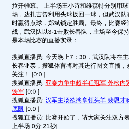
拉开帷幕。 上半场王小诗和维森特分别用
场，达扎吉曾利用头球扳回一球，但武汉队
时赢得点球，郑斌锁定胜局。最终，比赛经过
战，武汉队以3-1击败长春队，主场至今保
是本场比赛的直播实录：
搜狐直播员: 今天晚上7：30，武汉队将在
长春亚泰，搜狐体育将对其进行图文直播，
关注！ [0:0 ]
搜狐直播员:
亚泰力争中超半程冠军 外松内
铁军
[0:0 ]
搜狐直播员:
汉军主场欲擒拿领头羊 裴恩才
底限
[0:0 ]
搜狐直播员: 比赛开始了，请大家关注双方表现
上半场 0分:21秒]