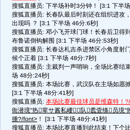
搜狐直播员: 下半场补时3分钟！ [3:1 下半场 
搜狐直播员: 长春队最后时刻还在组织进攻
出现吗 ？ [3:1 下半场 46分:6秒]
搜狐直播员: 邓小飞开球门球！长春后卫得
布鲁诺倒钩解围 [3:1 下半场 46分:53秒]
搜狐直播员: 长春达札吉杀进禁区小角度射
候个正着 [3:1 下半场 48分:7秒]
搜狐直播员: 主裁判一声哨响，全场比赛结束！ 
场 48分:24秒]
搜狐直播员: 本场比赛，武汉队在主场如愿
[3:1 下半场 48分:41秒]
搜狐直播员:
本场比赛最佳球员是维森特！?/fo
衙潜境”热辈サ酱私崾队蠹壹绦员境”
捶?/font>
！
[3:1 下半场 48分:41秒]
搜狐直播员:
本场比赛直播到此结束！下个