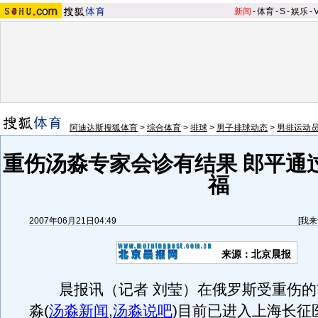
新闻
-
体育
-
S
-
娱乐
-
阿迪达斯搜狐体育
>
综合体育
>
排球
>
男子排球动态
>
男排运动
重伤汤淼专家会诊有结果 郎平通
福
2007年06月21日04:49
[
我来
来源：北京晨报
晨报讯（记者 刘莹）在俄罗斯受重伤的
淼
(
汤淼新闻
,
汤淼说吧
)
目前已进入上海长征