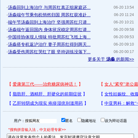
·
汤淼回到上海治疗 与周苏红真正组家庭还...
06-20 13:54
·
汤淼端午节乘包机悄然归国 周苏红获准赴...
06-20 11:24
·
端午节汤淼回到上海治疗 坚强周苏红只请...
06-20 10:21
·
汤淼端午返回国内 身体状况稳定周苏红请...
06-20 09:58
·
中国排协体现人情味 特批周苏红飞抵上海...
06-20 09:53
·
汤淼搭专机返沪治疗 妻子周苏红得到两天...
06-20 09:10
·
汤淼受伤周苏红哭红了眼 坚持训练没落下...
06-20 00:17
更多关于
汤淼
的新闻>>
用户：
匿名
隐藏地址
设为辩论话题
*搜狗拼音输入法，中文处理专家>>